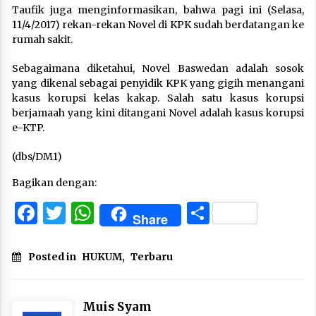
Taufik juga menginformasikan, bahwa pagi ini (Selasa,
11/4/2017) rekan-rekan Novel di KPK sudah berdatangan ke
rumah sakit.
Sebagaimana diketahui, Novel Baswedan adalah sosok
yang dikenal sebagai penyidik KPK yang gigih menangani
kasus korupsi kelas kakap. Salah satu kasus korupsi
berjamaah yang kini ditangani Novel adalah kasus korupsi
e-KTP.
(dbs/DM1)
Bagikan dengan:
Facebook
Twitter
WhatsApp
Share
Share
Posted in
HUKUM
,
Terbaru
Muis Syam