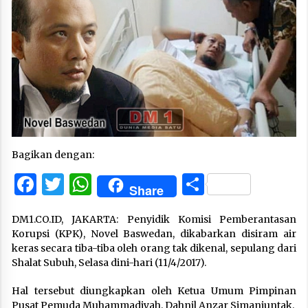
Bagikan dengan:
Facebook
Twitter
WhatsApp
Share
Share
DM1.CO.ID, JAKARTA: Penyidik Komisi Pemberantasan
Korupsi (KPK), Novel Baswedan, dikabarkan disiram air
keras secara tiba-tiba oleh orang tak dikenal, sepulang dari
Shalat Subuh, Selasa dini-hari (11/4/2017).
Hal tersebut diungkapkan oleh Ketua Umum Pimpinan
Pusat Pemuda Muhammadiyah, Dahnil Anzar Simanjuntak.