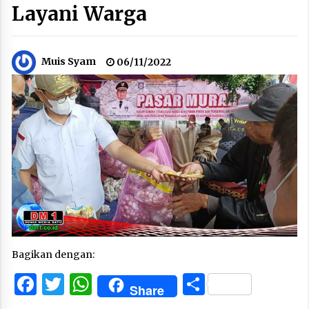
Layani Warga
Muis Syam
06/11/2022
Bagikan dengan:
Facebook
Twitter
WhatsApp
Share
Share