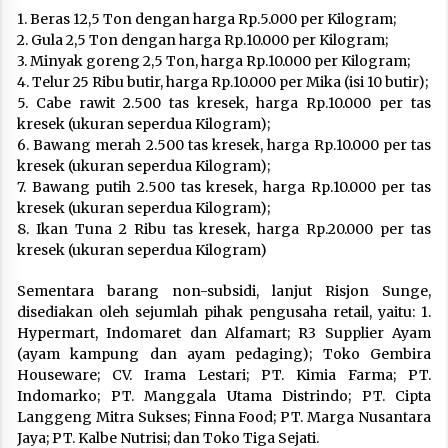
1. Beras 12,5 Ton dengan harga Rp.5.000 per Kilogram;
2. Gula 2,5 Ton dengan harga Rp.10.000 per Kilogram;
3. Minyak goreng 2,5 Ton, harga Rp.10.000 per Kilogram;
4. Telur 25 Ribu butir, harga Rp.10.000 per Mika (isi 10 butir);
5. Cabe rawit 2.500 tas kresek, harga Rp.10.000 per tas
kresek (ukuran seperdua Kilogram);
6. Bawang merah 2.500 tas kresek, harga Rp.10.000 per tas
kresek (ukuran seperdua Kilogram);
7. Bawang putih 2.500 tas kresek, harga Rp.10.000 per tas
kresek (ukuran seperdua Kilogram);
8. Ikan Tuna 2 Ribu tas kresek, harga Rp.20.000 per tas
kresek (ukuran seperdua Kilogram)
Sementara barang non-subsidi, lanjut Risjon Sunge,
disediakan oleh sejumlah pihak pengusaha retail, yaitu: 1.
Hypermart, Indomaret dan Alfamart; R3 Supplier Ayam
(ayam kampung dan ayam pedaging); Toko Gembira
Houseware; CV. Irama Lestari; PT. Kimia Farma; PT.
Indomarko; PT. Manggala Utama Distrindo; PT. Cipta
Langgeng Mitra Sukses; Finna Food; PT. Marga Nusantara
Jaya; PT. Kalbe Nutrisi; dan Toko Tiga Sejati.