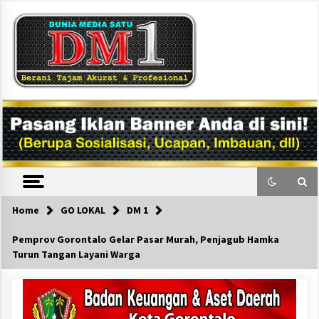
Skip
to
content
DM1
Home
GO LOKAL
DM 1
Pemprov Gorontalo Gelar Pasar Murah, Penjagub Hamka
Turun Tangan Layani Warga