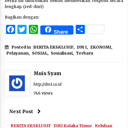
berita ini diturunkan belum memberikan respons secara
lengkap. (red-dm1)
Bagikan dengan:
Facebook
Twitter
WhatsApp
Share
Share
Posted in
BERITA EKSKLUSIF
,
DM 1
,
EKONOMI
,
Pelayanan
,
SOSIAL
,
Sosialisasi
,
Terbaru
Muis Syam
http://dm1.co.id
746 views
Next Post
BERITA EKSKLUSIF
DM1 Kolaka Timur
Keluhan