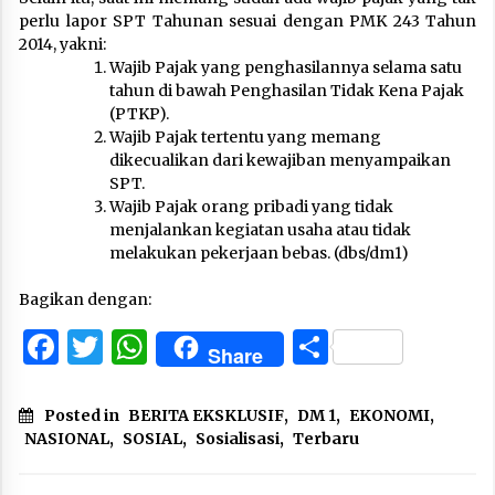
perlu lapor SPT Tahunan sesuai dengan PMK 243 Tahun
2014, yakni:
Wajib Pajak yang penghasilannya selama satu
tahun di bawah Penghasilan Tidak Kena Pajak
(PTKP).
Wajib Pajak tertentu yang memang
dikecualikan dari kewajiban menyampaikan
SPT.
Wajib Pajak orang pribadi yang tidak
menjalankan kegiatan usaha atau tidak
melakukan pekerjaan bebas. (dbs/dm1)
Bagikan dengan:
Facebook
Twitter
WhatsApp
Share
Share
Posted in
BERITA EKSKLUSIF
,
DM 1
,
EKONOMI
,
NASIONAL
,
SOSIAL
,
Sosialisasi
,
Terbaru