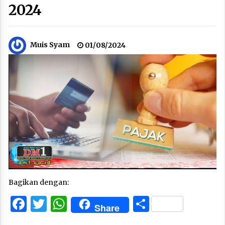
2024
Muis Syam
01/08/2024
Bagikan dengan:
Facebook
Twitter
WhatsApp
Share
Share