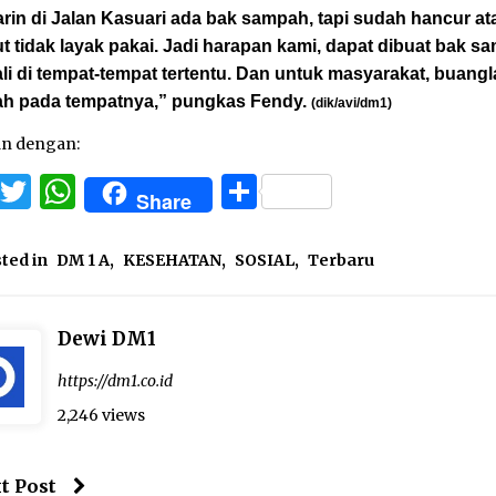
in di Jalan Kasuari ada bak sampah, tapi sudah hancur at
t tidak layak pakai. Jadi harapan kami, dapat dibuat bak s
i di tempat-tempat tertentu. Dan untuk masyarakat, buang
h pada tempatnya,” pungkas Fendy.
(dik/avi/dm1)
an dengan:
Facebook
Twitter
WhatsApp
Share
Share
ted in
DM 1 A
,
KESEHATAN
,
SOSIAL
,
Terbaru
Dewi DM1
https://dm1.co.id
2,246 views
t Post