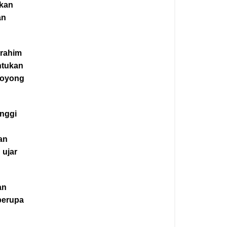
akan
an
erahim
ntukan
Royong
inggi
an
 ujar
an
berupa