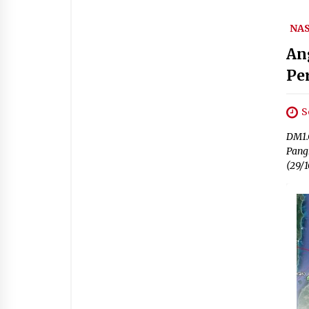
NA
An
Pe
S
DM1.
Pang
(29/1