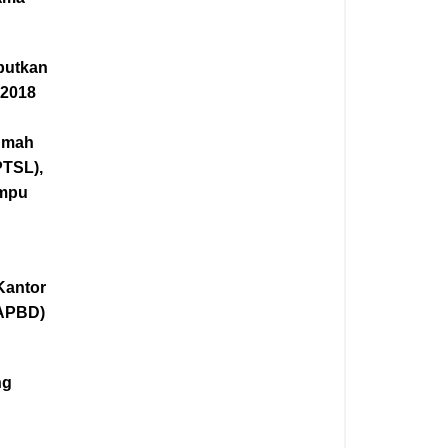
butkan
 2018
umah
PTSL),
ampu
Kantor
(APBD)
ng