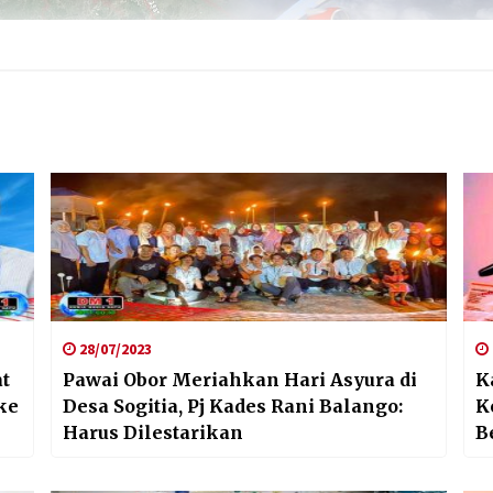
28/07/2023
at
Pawai Obor Meriahkan Hari Asyura di
K
ke
Desa Sogitia, Pj Kades Rani Balango:
K
Harus Dilestarikan
B