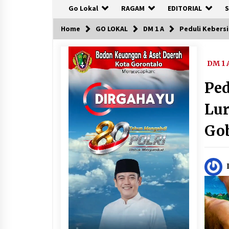
Go Lokal
RAGAM
EDITORIAL
S
Home
GO LOKAL
DM 1 A
Peduli Kebers
DM 1 
Ped
Lur
Go