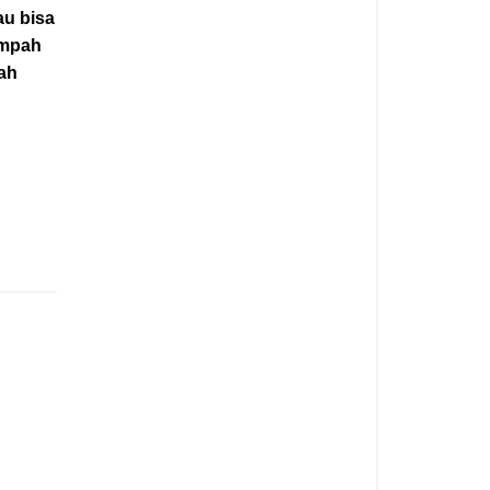
au bisa
ampah
lah