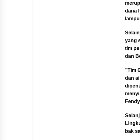
merup
dana 
lampu,
Selain
yang 
tim p
dan Be
“Tim G
dan a
dipenu
menyu
Fendy
Selan
Lingk
bak s