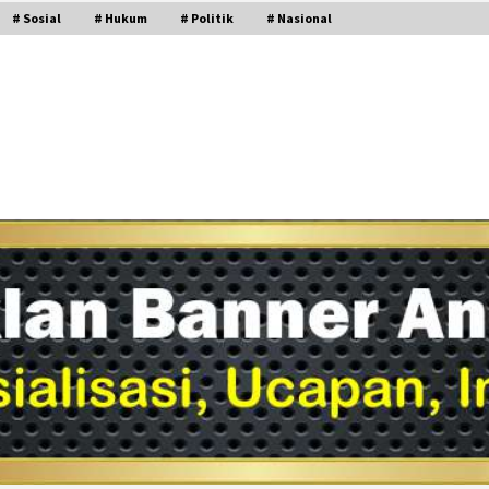
# Sosial
# Hukum
# Politik
# Nasional