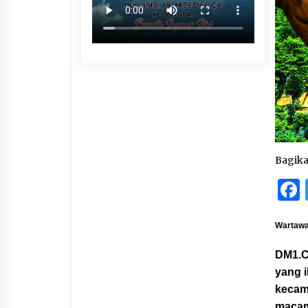
Bagik
Wartawa
DM1.C
yang 
kecam
macam