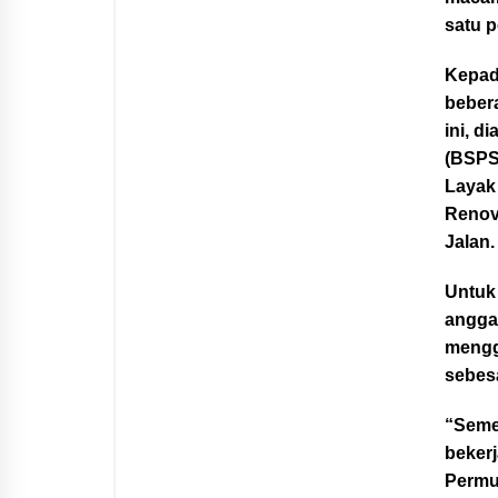
satu p
Kepad
beber
ini, 
(BSPS
Layak
Renov
Jalan.
Untuk
angga
mengg
sebesa
“Seme
beker
Permu