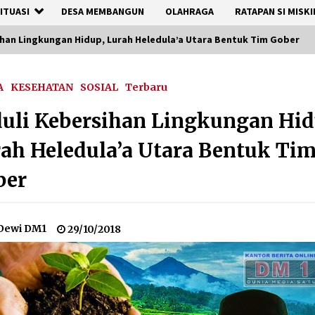
ITUASI
DESA MEMBANGUN
OLAHRAGA
RATAPAN SI MISKI
ihan Lingkungan Hidup, Lurah Heledula’a Utara Bentuk Tim Gober
A
KESEHATAN
SOSIAL
Terbaru
uli Kebersihan Lingkungan Hid
ah Heledula’a Utara Bentuk Ti
ber
Dewi DM1
29/10/2018