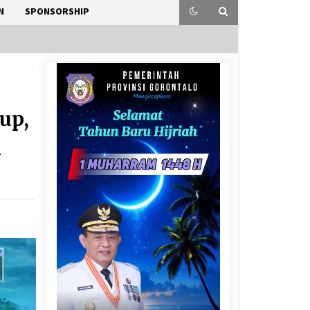
N
SPONSORSHIP
up,
m