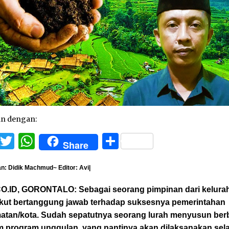
an dengan:
Facebook
Twitter
WhatsApp
Share
Share
n: Didik Machmud~ Editor: Avi|
O.ID, GORONTALO: Sebagai seorang pimpinan dari kelura
ikut bertanggung jawab terhadap suksesnya pemerintahan
atan/kota. Sudah sepatutnya seorang lurah menyusun ber
 program unggulan, yang nantinya akan dilaksanakan se