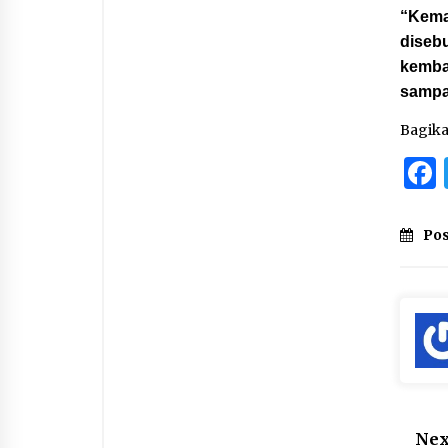
“Kemar
disebu
kembal
sampa
Bagik
Pos
Nex