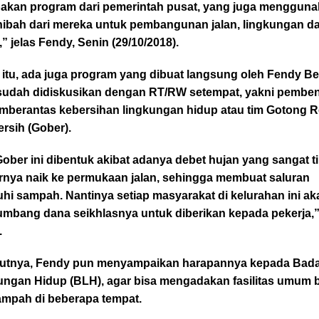
akan program dari pemerintah pusat, yang juga menggun
hibah dari mereka untuk pembangunan jalan, lingkungan d
” jelas Fendy, Senin (29/10/2018).
 itu, ada juga program yang dibuat langsung oleh Fendy B
sudah didiskusikan dengan RT/RW setempat, yakni pembe
emberantas kebersihan lingkungan hidup atau tim Gotong 
rsih (Gober).
ober ini dibentuk akibat adanya debet hujan yang sangat t
irnya naik ke permukaan jalan, sehingga membuat saluran
hi sampah. Nantinya setiap masyarakat di kelurahan ini ak
mbang dana seikhlasnya untuk diberikan kepada pekerja,”
.
jutnya, Fendy pun menyampaikan harapannya kepada Bad
ungan Hidup (BLH), agar bisa mengadakan fasilitas umum 
ampah di beberapa tempat.