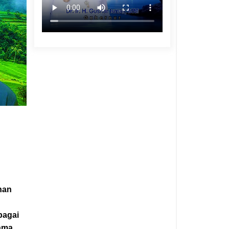
han
bagai
lama