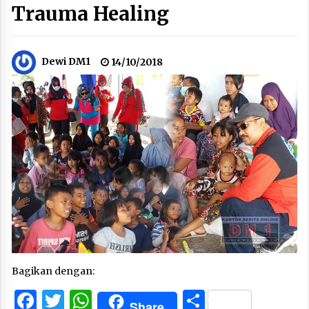
Trauma Healing
Dewi DM1
14/10/2018
Bagikan dengan:
Facebook
Twitter
WhatsApp
Share
Share