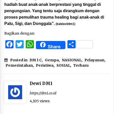
hadiah buat anak-anak berprestasi yang tinggal di
pengungsian. Yang tentu saja dirangkum dengan
proses pemulihan trauma healing bagi anak-anak di
Palu, Sigi, dan Donggala”.
(kab/avi/dm1)
Bagikan dengan:
Facebook
Twitter
WhatsApp
Share
Share
Posted in
DM 1 C
,
Gempa
,
NASIONAL
,
Pelayanan
,
Pemerintahan
,
Peristiwa
,
SOSIAL
,
Terbaru
Dewi DM1
https://dm1.co.id
4,105 views