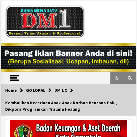
Skip
to
content
DM1
Home
GO LOKAL
DM 1 C
Kembalikan Keceriaan Anak-Anak Korban Bencana Palu,
Dikpora Programkan Trauma Healing