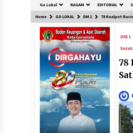
Go Lokal
RAGAM
EDITORIAL
S
Home
GO LOKAL
DM 1
78 Knalpot Raci
DM 1
Sorot
78
Sat