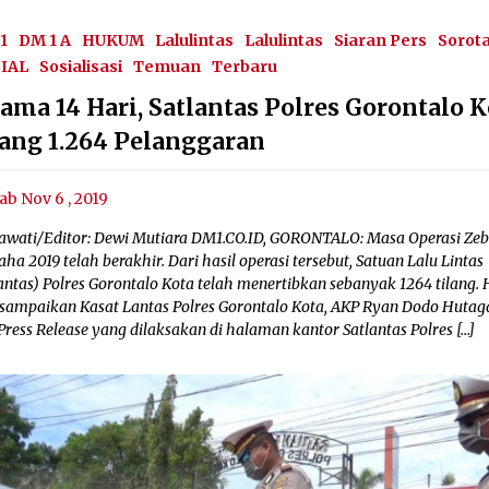
1
DM 1 A
HUKUM
Lalulintas
Lalulintas
Siaran Pers
Sorot
IAL
Sosialisasi
Temuan
Terbaru
ama 14 Hari, Satlantas Polres Gorontalo K
lang 1.264 Pelanggaran
ab Nov 6 , 2019
awati/Editor: Dewi Mutiara DM1.CO.ID, GORONTALO: Masa Operasi Zeb
ha 2019 telah berakhir. Dari hasil operasi tersebut, Satuan Lalu Lintas
antas) Polres Gorontalo Kota telah menertibkan sebanyak 1264 tilang. 
disampaikan Kasat Lantas Polres Gorontalo Kota, AKP Ryan Dodo Hutag
Press Release yang dilaksakan di halaman kantor Satlantas Polres […]