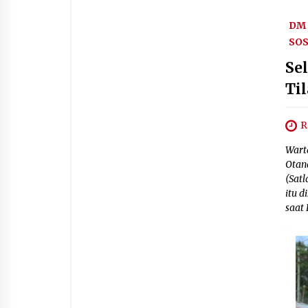
DM 
SOS
Sel
Ti
R
Wart
Otana
(Satl
itu 
saat 