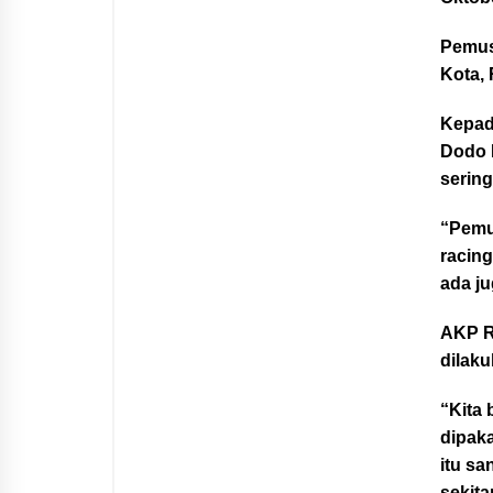
Pemus
Kota, 
Kepad
Dodo 
serin
“Pemus
racing
ada ju
AKP R
dilak
“Kita 
dipaka
itu sa
sekit