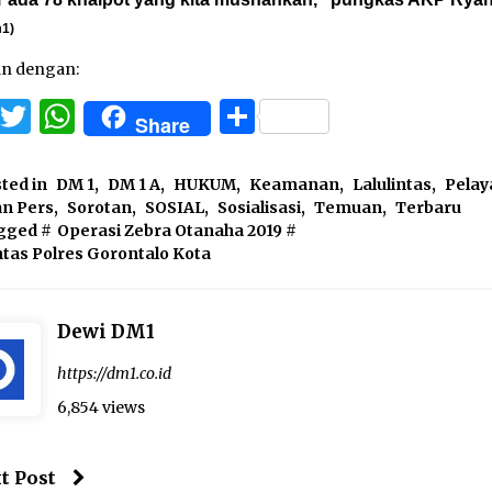
1)
an dengan:
Facebook
Twitter
WhatsApp
Share
Share
ted in
DM 1
,
DM 1 A
,
HUKUM
,
Keamanan
,
Lalulintas
,
Pela
an Pers
,
Sorotan
,
SOSIAL
,
Sosialisasi
,
Temuan
,
Terbaru
gged #
Operasi Zebra Otanaha 2019
#
ntas Polres Gorontalo Kota
Dewi DM1
https://dm1.co.id
6,854 views
t Post