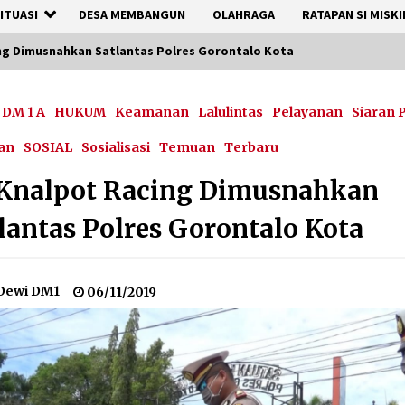
ITUASI
DESA MEMBANGUN
OLAHRAGA
RATAPAN SI MISKI
ng Dimusnahkan Satlantas Polres Gorontalo Kota
DM 1 A
HUKUM
Keamanan
Lalulintas
Pelayanan
Siaran 
an
SOSIAL
Sosialisasi
Temuan
Terbaru
 Knalpot Racing Dimusnahkan
lantas Polres Gorontalo Kota
Dewi DM1
06/11/2019