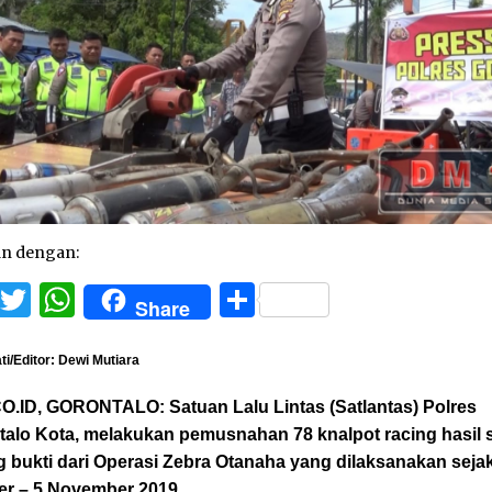
an dengan:
Facebook
Twitter
WhatsApp
Share
Share
i/Editor: Dewi Mutiara
O.ID, GORONTALO:
Satuan Lalu Lintas (Satlantas) Polres
talo Kota, melakukan pemusnahan 78 knalpot racing hasil 
 bukti dari Operasi Zebra Otanaha yang dilaksanakan seja
er – 5 November 2019.