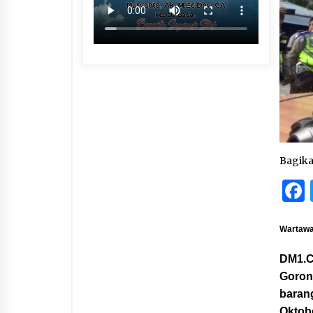
Bagik
Wartawat
DM1.C
Goron
barang
Oktob