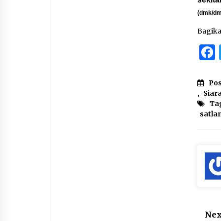
(dmk/dm
Bagik
Pos
,
Siar
Ta
satla
Nex