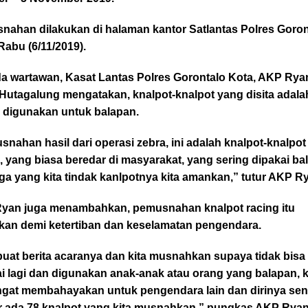
nahan dilakukan di halaman kantor Satlantas Polres Goron
Rabu (6/11/2019).
a wartawan, Kasat Lantas Polres Gorontalo Kota, AKP Rya
Hutagalung mengatakan, knalpot-knalpot yang disita adala
g digunakan untuk balapan.
nahan hasil dari operasi zebra, ini adalah knalpot-knalpot
, yang biasa beredar di masyarakat, yang sering dipakai ba
ga yang kita tindak kanlpotnya kita amankan,” tutur AKP R
yan juga menambahkan, pemusnahan knalpot racing itu
ukan demi ketertiban dan keselamatan pengendara.
buat berita acaranya dan kita musnahkan supaya tidak bisa
i lagi dan digunakan anak-anak atau orang yang balapan, 
ngat membahayakan untuk pengendara lain dan dirinya send
ar ada 78 knalpot yang kita musnahkan,” pungkas AKP Ryan