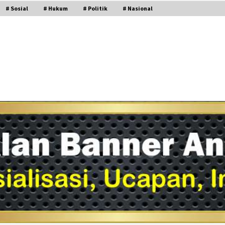
# Sosial
# Hukum
# Politik
# Nasional