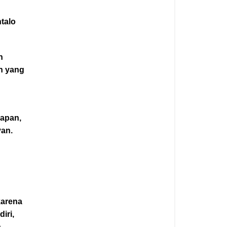
talo
n
h yang
lapan,
yan.
karena
iri,
.