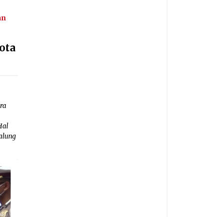
an
ota
ra
Hal
alung