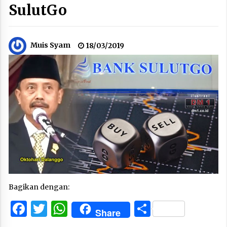
SulutGo
Muis Syam
18/03/2019
Bagikan dengan:
Facebook
Twitter
WhatsApp
Share
Share