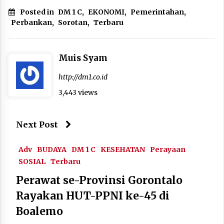
Posted in
DM 1 C
,
EKONOMI
,
Pemerintahan
,
Perbankan
,
Sorotan
,
Terbaru
Muis Syam
http://dm1.co.id
3,443 views
Next Post
Adv
BUDAYA
DM 1 C
KESEHATAN
Perayaan
SOSIAL
Terbaru
Perawat se-Provinsi Gorontalo
Rayakan HUT-PPNI ke-45 di
Boalemo