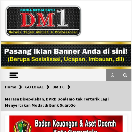
Skip
to
content
DM1
Home
GO LOKAL
DM 1 C
Merasa Disepelekan, DPRD Boalemo tak Tertarik Lagi
Menyertakan Modal di Bank SulutGo