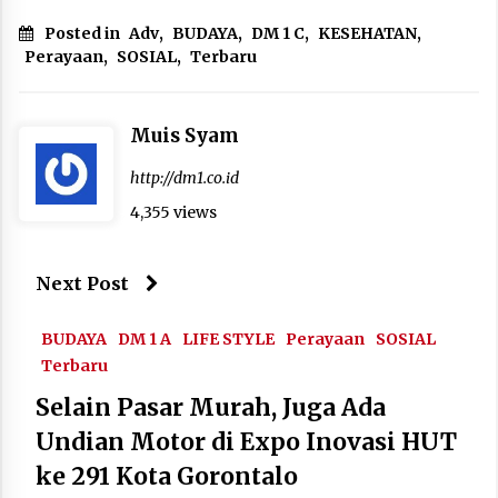
Posted in
Adv
,
BUDAYA
,
DM 1 C
,
KESEHATAN
,
Perayaan
,
SOSIAL
,
Terbaru
Muis Syam
http://dm1.co.id
4,355 views
Next Post
BUDAYA
DM 1 A
LIFE STYLE
Perayaan
SOSIAL
Terbaru
Selain Pasar Murah, Juga Ada
Undian Motor di Expo Inovasi HUT
ke 291 Kota Gorontalo