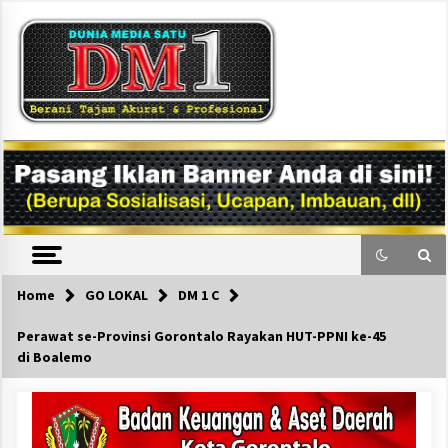
Skip
to
content
DM1
Home
GO LOKAL
DM 1 C
Perawat se-Provinsi Gorontalo Rayakan HUT-PPNI ke-45
di Boalemo