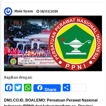
Muis Syam
18/03/2019
Bagikan dengan:
Facebook
Twitter
WhatsApp
Share
Share
DM1.CO.ID, BOALEMO: Persatuan Perawat Nasional