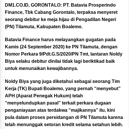
DM1.CO.ID,
GORONTALO:
PT. Batavia Prosperindo
Finance, Tbk Cabang Gorontalo, terpaksa menyeret
seorang debitur ke meja hijau di Pengadilan Negeri
(PN) Tilamuta, Kabupaten Boalemo.
Batavia Finance harus melayangkan gugatan pada
Kamis (24 September 2020) ke PN Tilamuta, dengan
Nomor Perkara 9/Pdt.G.S/2020/PN Tmt, lantaran Noldy
Biya selaku debitur dinilai tidak lagi beriktikad baik
untuk menunaikan kewajibannya.
Noldy Biya yang juga diketahui sebagai seorang Tim
Kerja (TK) Bupati Boalemo, yang pernah “menyebut”
APH (Aparat Penegak Hukum) telah
“menyelundupkan pasal” terkait perkara dugaan
penganiayaan atas terdakwa “majikannya” itu, kini
pula dalam proses persidangan di PN Tilamuta karena
telah menunggak setoran kredit selama setahun lebih.