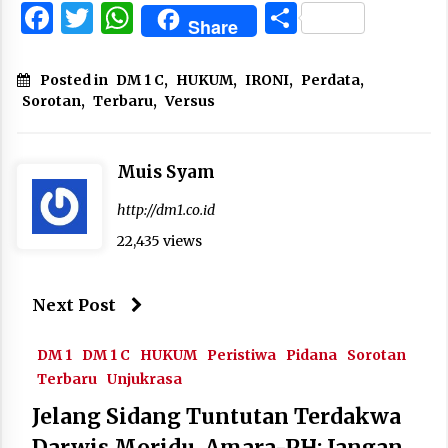
Facebook
Twitter
WhatsApp
Share
Share
Posted in
DM 1 C
,
HUKUM
,
IRONI
,
Perdata
,
Sorotan
,
Terbaru
,
Versus
Muis Syam
http://dm1.co.id
22,435 views
Next Post
DM 1
DM 1 C
HUKUM
Peristiwa
Pidana
Sorotan
Terbaru
Unjukrasa
Jelang Sidang Tuntutan Terdakwa
Darwis Moridu, Amara-PH: Jangan