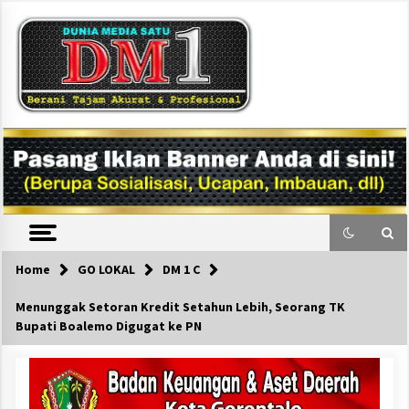
Skip
to
content
DM1
Home
GO LOKAL
DM 1 C
Menunggak Setoran Kredit Setahun Lebih, Seorang TK
Bupati Boalemo Digugat ke PN