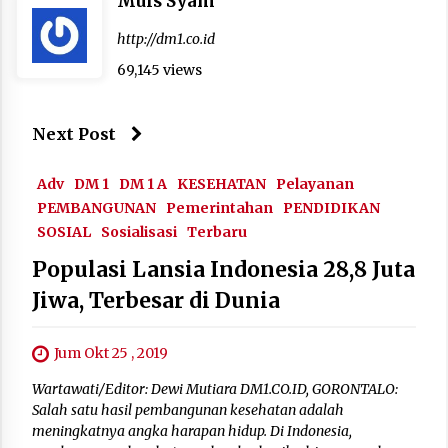
Muis Syam
http://dm1.co.id
69,145 views
Next Post
Adv
DM 1
DM 1 A
KESEHATAN
Pelayanan
PEMBANGUNAN
Pemerintahan
PENDIDIKAN
SOSIAL
Sosialisasi
Terbaru
Populasi Lansia Indonesia 28,8 Juta
Jiwa, Terbesar di Dunia
Jum Okt 25 , 2019
Wartawati/Editor: Dewi Mutiara DM1.CO.ID, GORONTALO:
Salah satu hasil pembangunan kesehatan adalah
meningkatnya angka harapan hidup. Di Indonesia,