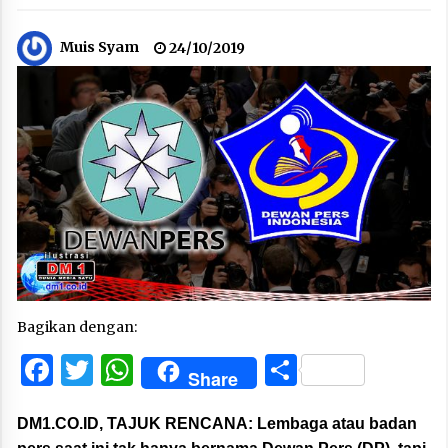
Muis Syam
24/10/2019
Bagikan dengan:
Facebook
Twitter
WhatsApp
Share
Share
DM1.CO.ID, TAJUK RENCANA:
Lembaga atau badan