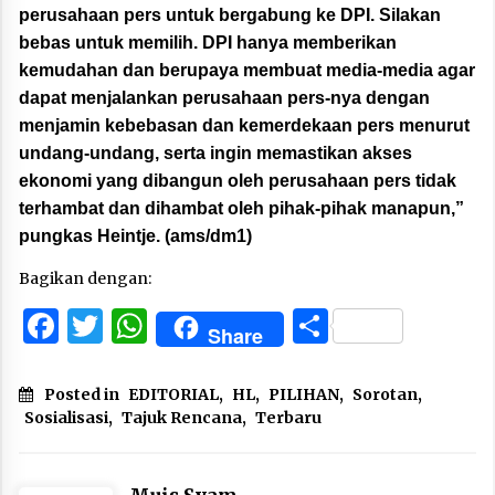
perusahaan pers untuk bergabung ke DPI. Silakan
bebas untuk memilih. DPI hanya memberikan
kemudahan dan berupaya membuat media-media agar
dapat menjalankan perusahaan pers-nya dengan
menjamin kebebasan dan kemerdekaan pers menurut
undang-undang, serta ingin memastikan akses
ekonomi yang dibangun oleh perusahaan pers tidak
terhambat dan dihambat oleh pihak-pihak manapun,”
pungkas Heintje. (ams/dm1)
Bagikan dengan:
Facebook
Twitter
WhatsApp
Share
Share
Posted in
EDITORIAL
,
HL
,
PILIHAN
,
Sorotan
,
Sosialisasi
,
Tajuk Rencana
,
Terbaru