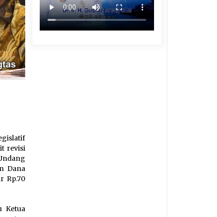
islatif
t revisi
-Undang
an Dana
r Rp.70
u Ketua