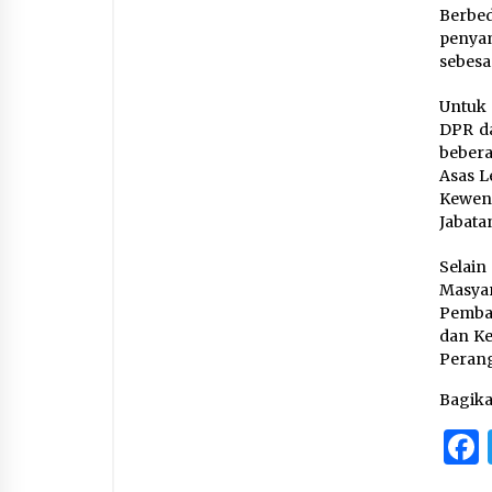
Berbe
penya
sebesa
Untuk 
DPR da
bebera
Asas L
Kewena
Jabata
Selai
Masya
Pemba
dan Ke
Perang
Bagik