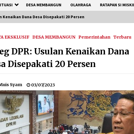
ITUASI
DESA MEMBANGUN
OLAHRAGA
RATAPAN SI MISKI
n Kenaikan Dana Desa Disepakati 20 Persen
TA EKSKLUSIF
DESA MEMBANGUN
Pemerintahan
Terbaru
eg DPR: Usulan Kenaikan Dana
a Disepakati 20 Persen
Muis Syam
03/07/2023