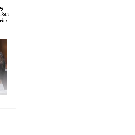
ng
dikan
elar