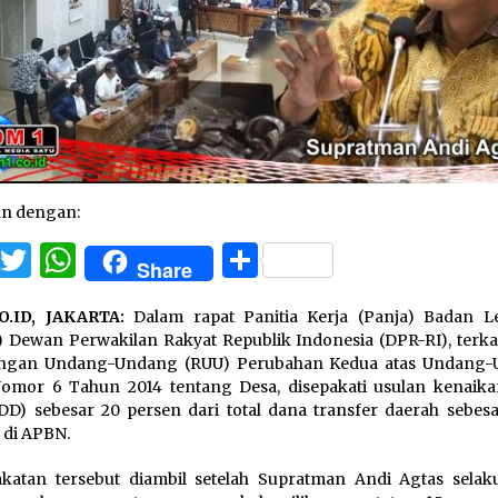
an dengan:
Facebook
Twitter
WhatsApp
Share
Share
O.ID, JAKARTA:
Dalam rapat Panitia Kerja (Panja) Badan Leg
) Dewan Perwakilan Rakyat Republik Indonesia (DPR-RI), terkai
ngan Undang-Undang (RUU) Perubahan Kedua atas Undang
omor 6 Tahun 2014 tentang Desa, disepakati usulan kenaik
DD) sebesar 20 persen dari total dana transfer daerah sebesa
n di APBN.
katan tersebut diambil setelah Supratman Andi Agtas selak