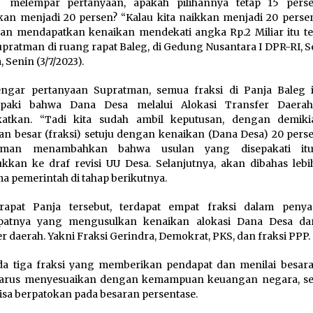
 melempar pertanyaan, apakah pilihannya tetap 15 pers
kan menjadi 20 persen? “Kalau kita naikkan menjadi 20 perse
an mendapatkan kenaikan mendekati angka Rp.2 Miliar itu ter
upratman di ruang rapat Baleg, di Gedung Nusantara I DPR-RI, 
, Senin (3/7/2023).
ngar pertanyaan Supratman, semua fraksi di Panja Baleg 
paki bahwa Dana Desa melalui Alokasi Transfer Daerah
gkatkan. “Tadi kita sudah ambil keputusan, dengan demiki
an besar (fraksi) setuju dengan kenaikan (Dana Desa) 20 perse
tman menambahkan bahwa usulan yang disepakati it
kkan ke draf revisi UU Desa. Selanjutnya, akan dibahas lebih
a pemerintah di tahap berikutnya.
rapat Panja tersebut, terdapat empat fraksi dalam peny
patnya yang mengusulkan kenaikan alokasi Dana Desa da
er daerah. Yakni Fraksi Gerindra, Demokrat, PKS, dan fraksi PPP.
a tiga fraksi yang memberikan pendapat dan menilai besar
harus menyesuaikan dengan kemampuan keuangan negara, s
bisa berpatokan pada besaran persentase.