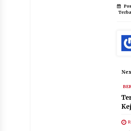
Pos
Terb
Nex
BER
Te
Ke
R