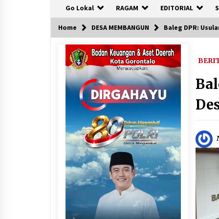
Go Lokal
RAGAM
EDITORIAL
S
Home
DESA MEMBANGUN
Baleg DPR: Usula
BERI
Bal
Des