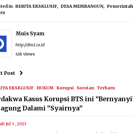
ted in
BERITA EKSKLUSIF
,
DESA MEMBANGUN
,
Pemerinta
aru
Muis Syam
http://dm1.co.id
416 views
t Post
ITA EKSKLUSIF
HUKUM
Korupsi
Sorotan
Terbaru
rdakwa Kasus Korupsi BTS ini “Bernyanyi”
jagung Dalami “Syairnya”
ab Jul 5 , 2023