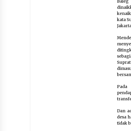
Baleg
dinaik
kenaik
kata S
Jakarta
Mende
menye
ditin
sebagi
Supra
dimasu
bersam
Pada 
penda
transf
Dan ad
desa 
tidak 