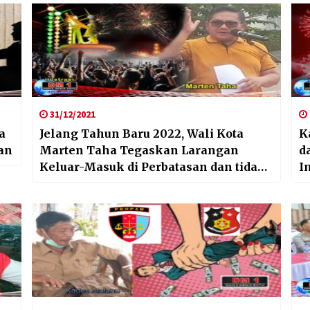
31/12/2021
a
Jelang Tahun Baru 2022, Wali Kota
K
an
Marten Taha Tegaskan Larangan
d
Keluar-Masuk di Perbatasan dan tidak
I
Bikin Keramaian