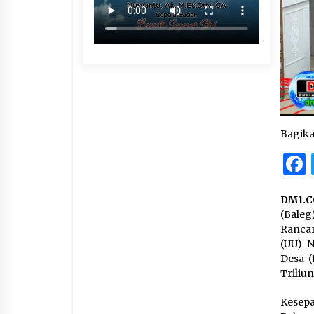
Bagik
DM1.C
(Baleg
Ranca
(UU) N
Desa (
Triliu
Kesepa