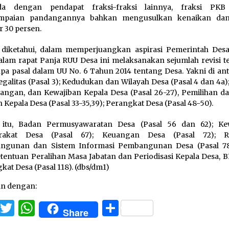
da dengan pendapat fraksi-fraksi lainnya, fraksi PKB
mpaian pandangannya bahkan mengusulkan kenaikan dan
r 30 persen.
diketahui, dalam memperjuangkan aspirasi Pemerintah Desa
lam rapat Panja RUU Desa ini melaksanakan sejumlah revisi t
pa pasal dalam UU No. 6 Tahun 2014 tentang Desa. Yakni di ant
egalitas (Pasal 3); Kedudukan dan Wilayah Desa (Pasal 4 dan 4a)
ngan, dan Kewajiban Kepala Desa (Pasal 26-27), Pemilihan d
n Kepala Desa (Pasal 33-35,39); Perangkat Desa (Pasal 48-50).
n itu, Badan Permusyawaratan Desa (Pasal 56 dan 62); Ke
rakat Desa (Pasal 67); Keuangan Desa (Pasal 72); R
ngunan dan Sistem Informasi Pembangunan Desa (Pasal 78,
tentuan Peralihan Masa Jabatan dan Periodisasi Kepala Desa, B
kat Desa (Pasal 118). (dbs/dm1)
an dengan:
Facebook
Twitter
WhatsApp
Share
Share