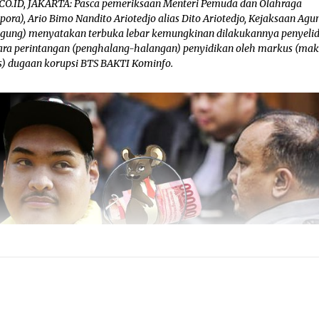
CO.ID, JAKARTA: Pasca pemeriksaan Menteri Pemuda dan Olahraga
ora), Ario Bimo Nandito Ariotedjo alias Dito Ariotedjo, Kejaksaan Agu
agung) menyatakan terbuka lebar kemungkinan dilakukannya penyeli
ara perintangan (penghalang-halangan) penyidikan oleh markus (mak
s) dugaan korupsi BTS BAKTI Kominfo.