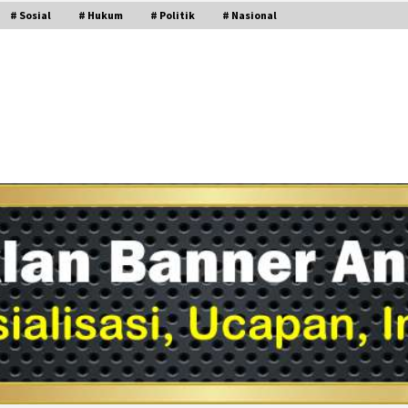
# Sosial
# Hukum
# Politik
# Nasional