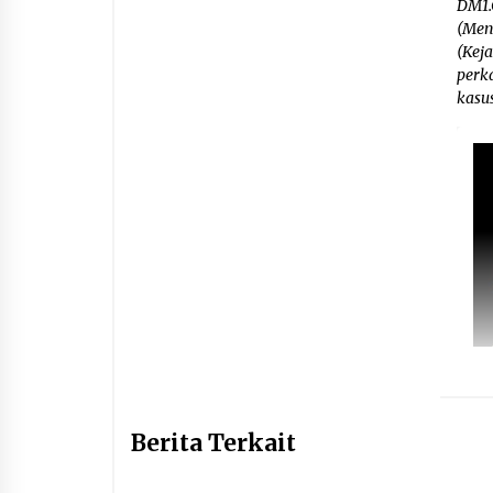
DM1.
(Menp
(Kej
perk
kasu
Berita Terkait