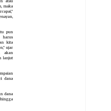
en atau
n, maka
capai,”
Senayan,
itu pun
 harus
an kita
n,” ujar
u akan
 lanjut
ampaian
ri dana
an dana
ehingga