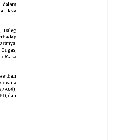
 dalam
a desa
, Baleg
erhadap
aranya,
; Tugas,
an Masa
wajiban
encana
79,86);
PD, dan