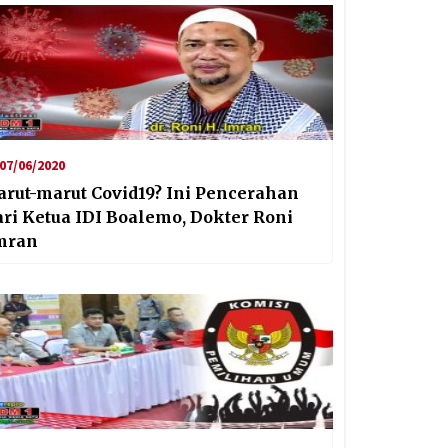
07/06/2020
arut-marut Covid19? Ini Pencerahan
ari Ketua IDI Boalemo, Dokter Roni
mran