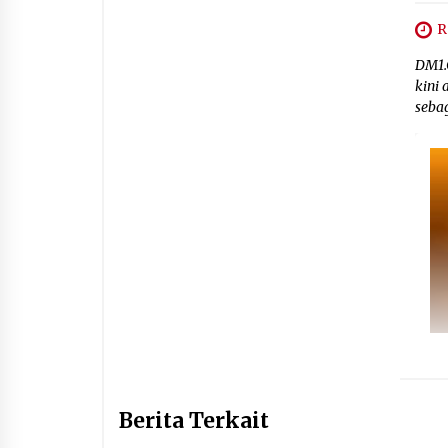
R
DM1.
kini
seba
Berita Terkait