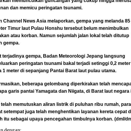
arkan memunculkan guncangan yang cukup hingga merus
nan dan memicu peringatan tsunami.
 Channel News Asia melaporkan, gempa yang melanda 85
eter Timur laut Pulau Honshu tersebut belum menimbulkan
kan atau korban. Namun sejumlah jalan lokal telah ditutup
ah gempa.
t terjadinya gempa, Badan Meteorologi Jepang langsung
uarkan peringatan tsunami bakal terjadi setinggi 0,2 meter
 1 meter di sepanjang Pantai Barat laut pulau utama.
ormasikan, beberapa gelombang diperkirakan telah mencapa
pa garis pantai Yamagata dan Niigata, di Barat laut negara i
 telah memutuskan aliran listrik di puluhan ribu rumah, par
t setempat juga telah menghentikan layanan kereta cepat d
ah itu sebagai upaya pencegahan timbulnya korban. (dml/d
an dengan: