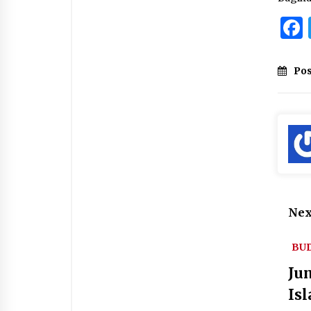
Pos
Nex
BU
Ju
Is