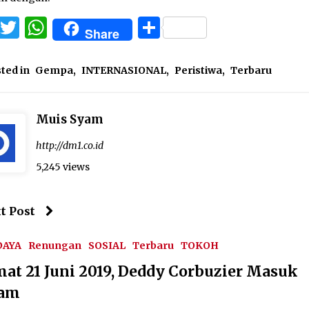
Facebook
Twitter
WhatsApp
Share
Share
ted in
Gempa
,
INTERNASIONAL
,
Peristiwa
,
Terbaru
Muis Syam
http://dm1.co.id
5,245 views
t Post
DAYA
Renungan
SOSIAL
Terbaru
TOKOH
mat 21 Juni 2019, Deddy Corbuzier Masuk
lam