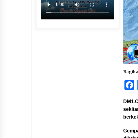
Bagik
DM1.C
sekit
berkek
Gempa