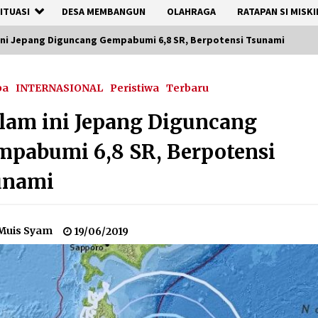
ITUASI
DESA MEMBANGUN
OLAHRAGA
RATAPAN SI MISKI
ini Jepang Diguncang Gempabumi 6,8 SR, Berpotensi Tsunami
pa
INTERNASIONAL
Peristiwa
Terbaru
am ini Jepang Diguncang
pabumi 6,8 SR, Berpotensi
unami
Muis Syam
19/06/2019