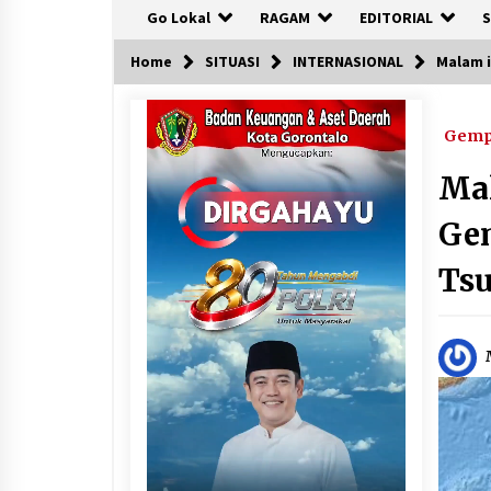
Go Lokal
RAGAM
EDITORIAL
S
Home
SITUASI
INTERNASIONAL
Malam 
Gem
Mal
Gem
Ts