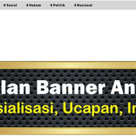
# Sosial
# Hukum
# Politik
# Nasional