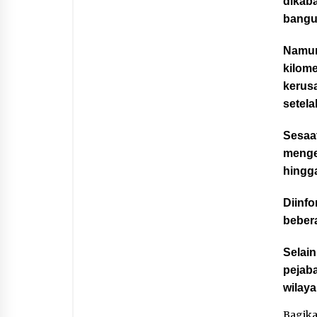
dikab
bangu
Namun
kilom
kerusa
setel
Sesaa
mengel
hingga
Diinf
bebera
Selain
pejaba
wilay
Bagik