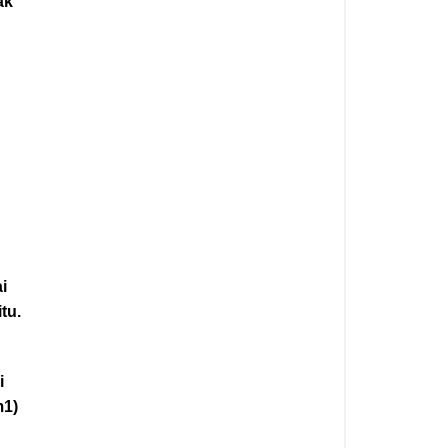
ak
i
tu.
a
i
m1)