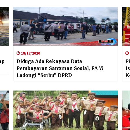
18/12/2020
ap
Diduga Ada Rekayasa Data
P
Pembayaran Santunan Sosial, FAM
I
Ladongi “Serbu” DPRD
K