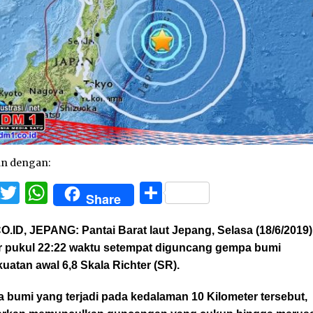
an dengan:
Facebook
Twitter
WhatsApp
Share
Share
O.ID, JEPANG:
Pantai Barat laut Jepang, Selasa (18/6/2019)
ar pukul 22:22 waktu setempat diguncang gempa bumi
uatan awal 6,8 Skala Richter (SR).
 bumi yang terjadi pada kedalaman 10 Kilometer tersebut,