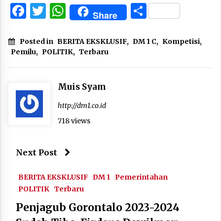
Facebook
Twitter
WhatsApp
Share
Share
Posted in
BERITA EKSKLUSIF
,
DM 1 C
,
Kompetisi
,
Pemilu
,
POLITIK
,
Terbaru
Muis Syam
http://dm1.co.id
718 views
Next Post
BERITA EKSKLUSIF
DM 1
Pemerintahan
POLITIK
Terbaru
Penjagub Gorontalo 2023-2024