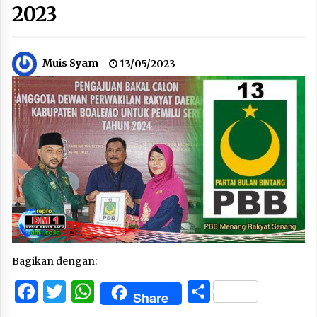
2023
Muis Syam
13/05/2023
Bagikan dengan:
Facebook
Twitter
WhatsApp
Share
Share