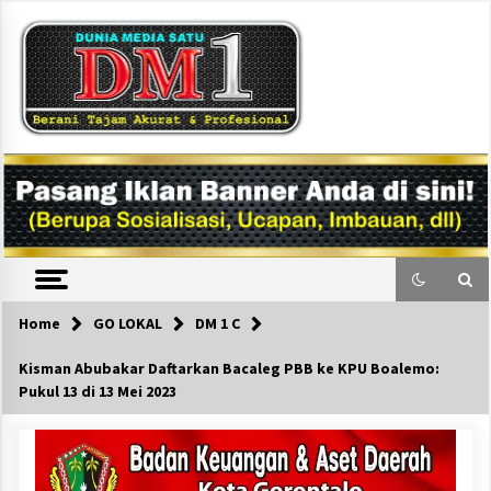
Skip
to
content
DM1
Home
GO LOKAL
DM 1 C
Kisman Abubakar Daftarkan Bacaleg PBB ke KPU Boalemo:
Pukul 13 di 13 Mei 2023