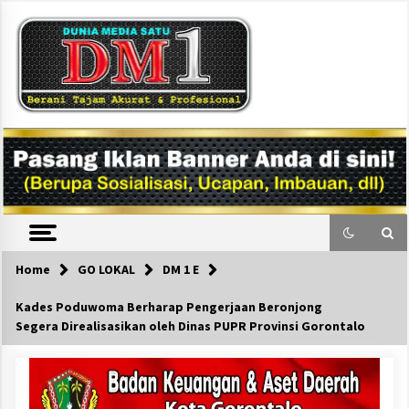
Skip
to
content
DM1
Home
GO LOKAL
DM 1 E
Kades Poduwoma Berharap Pengerjaan Beronjong
Segera Direalisasikan oleh Dinas PUPR Provinsi Gorontalo