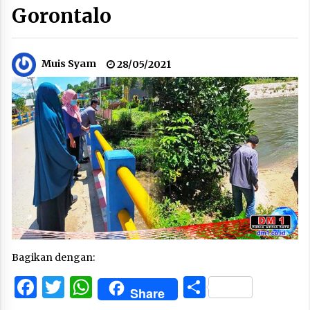
Gorontalo
Muis Syam
28/05/2021
Bagikan dengan:
Facebook
Twitter
WhatsApp
Share
Share