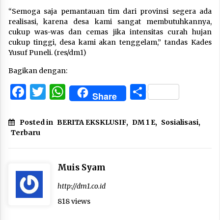
“Semoga saja pemantauan tim dari provinsi segera ada
realisasi, karena desa kami sangat membutuhkannya,
cukup was-was dan cemas jika intensitas curah hujan
cukup tinggi, desa kami akan tenggelam,” tandas Kades
Yusuf Puneli. (res/dm1)
Bagikan dengan:
Facebook
Twitter
WhatsApp
Share
Share
Posted in
BERITA EKSKLUSIF
,
DM 1 E
,
Sosialisasi
,
Terbaru
Muis Syam
http://dm1.co.id
818 views