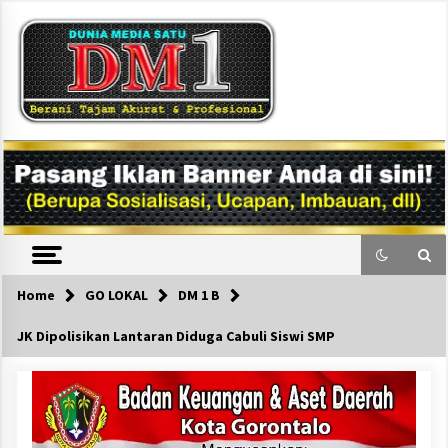
Skip
to
content
DM1
Home
GO LOKAL
DM 1 B
JK Dipolisikan Lantaran Diduga Cabuli Siswi SMP