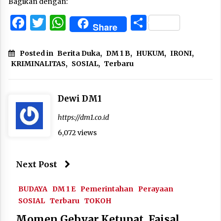
Bagikan dengan:
Facebook
Twitter
WhatsApp
Share
Share
Posted in
Berita Duka
,
DM 1 B
,
HUKUM
,
IRONI
,
KRIMINALITAS
,
SOSIAL
,
Terbaru
Dewi DM1
https://dm1.co.id
6,072 views
Next Post
BUDAYA
DM 1 E
Pemerintahan
Perayaan
SOSIAL
Terbaru
TOKOH
Momen Gebyar Ketupat, Faisal