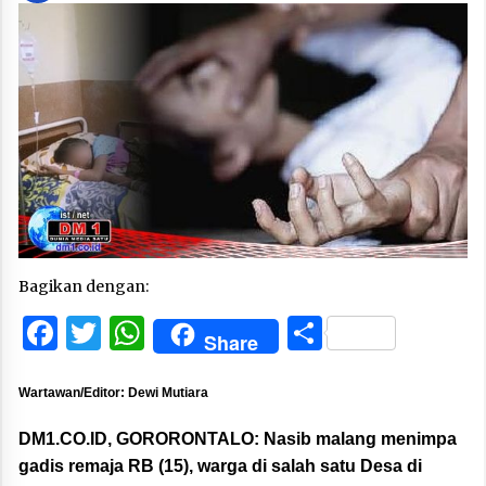
Bagikan dengan:
Facebook
Twitter
WhatsApp
Share
Share
Wartawan/Editor: Dewi Mutiara
DM1.CO.ID, GORORONTALO:
Nasib malang menimpa
gadis remaja RB (15), warga di salah satu Desa di