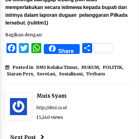
memperlakukan secara istimewa kepada bupati dan
istrinya dalam laporan dugaan pelanggaran Pilkada
tersebut. (rul/dm1)
Bagikan dengan:
Facebook
Twitter
WhatsApp
Share
Share
Posted in
DM1 Kolaka Timur
,
HUKUM
,
POLITIK
,
Siaran Pers
,
Sorotan
,
Sosialisasi
,
Terbaru
Muis Syam
http://dm1.co.id
15,240 views
Next Post