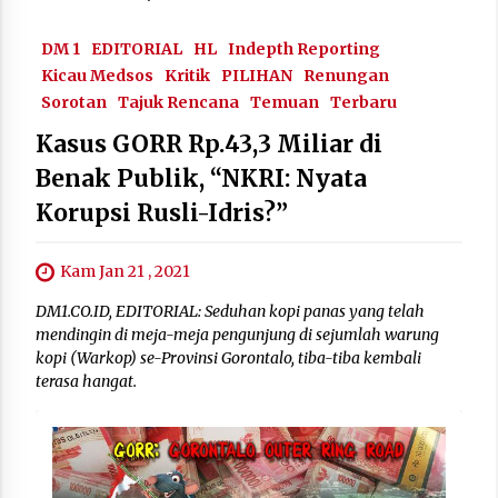
DM 1
EDITORIAL
HL
Indepth Reporting
Kicau Medsos
Kritik
PILIHAN
Renungan
Sorotan
Tajuk Rencana
Temuan
Terbaru
Kasus GORR Rp.43,3 Miliar di
Benak Publik, “NKRI: Nyata
Korupsi Rusli-Idris?”
Kam Jan 21 , 2021
DM1.CO.ID, EDITORIAL: Seduhan kopi panas yang telah
mendingin di meja-meja pengunjung di sejumlah warung
kopi (Warkop) se-Provinsi Gorontalo, tiba-tiba kembali
terasa hangat.