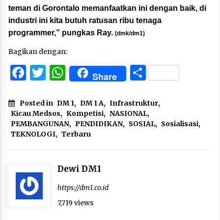
teman di Gorontalo memanfaatkan ini dengan baik, di
industri ini kita butuh ratusan ribu tenaga
programmer,” pungkas Ray.
(dmk/dm1)
Bagikan dengan:
Facebook
Twitter
WhatsApp
Share
Share
Posted in
DM 1
,
DM 1 A
,
Infrastruktur
,
Kicau Medsos
,
Kompetisi
,
NASIONAL
,
PEMBANGUNAN
,
PENDIDIKAN
,
SOSIAL
,
Sosialisasi
,
TEKNOLOGI
,
Terbaru
Dewi DM1
https://dm1.co.id
7,719 views