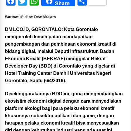
Facebook
Twitter
WhatsApp
Share
Share
Wartawati/editor: Dewi Mutiara
DM1.CO.ID, GORONTALO:
Kota Gorontalo
memperoleh kesempatan mendapatkan
pengembangan dan pembinaan ekonomi kreatif di
bidang digital, melalui Deputi Infrastruktur, Badan
Ekonomi Kreatif (BEKRAF) menggelar Bekraf
Developer Day (BDD) di Gorontalo yang digelar di
Hotel Training Center Damhil Universitas Negeri
Gorontalo, Sabtu (6/4/2019).
Diselenggarakannya BDD ini, guna mengembangkan
ekosistim ekonomi digital dengan cara menyediakan
platform ekologi bagi para pelaku ekonomi kreatif
khususnya subsektor aplikasi dan game, dengan
harapan pelaku ekonomi kreatif bisa menyesuaikan
diri dengan kebutuhan industri yang ada saat ini,