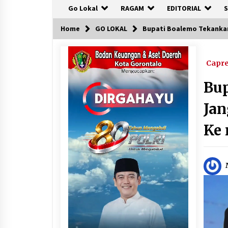
Go Lokal
RAGAM
EDITORIAL
S
Home
GO LOKAL
Bupati Boalemo Tekanka
Capr
Bu
Ja
Ke