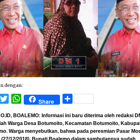
an dengan:
Facebook
Twitter
WhatsApp
Share
Share
O.ID, BOALEMO:
Informasi ini baru diterima oleh redaksi D
lah Warga Desa Botumoito, Kecamatan Botumoito, Kabupa
mo. Warga menyebutkan, bahwa pada peresmian Pasar Mo
 (27/12/2018), Bupati Boalemo dalam sambutannya sudah