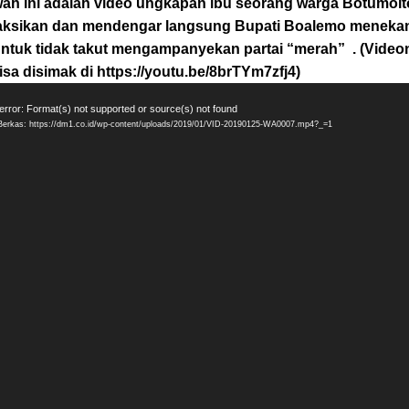
wah ini adalah video ungkapan ibu seorang warga Botumoi
ksikan dan mendengar langsung Bupati Boalemo meneka
ntuk tidak takut mengampanyekan partai “merah” . (Video
isa disimak di https://youtu.be/8brTYm7zfj4)
ar
error: Format(s) not supported or source(s) not found
erkas: https://dm1.co.id/wp-content/uploads/2019/01/VID-20190125-WA0007.mp4?_=1