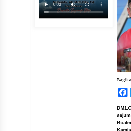
Bagik
DM1.C
sejum
Boale
Kamis