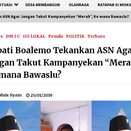
ITUASI
DESA MEMBANGUN
OLAHRAGA
RATAPAN SI MISKI
n ASN Agar Jangan Takut Kampanyekan “Merah”, Ke mana Bawaslu?
es
DM 1 C
GO LOKAL
Pemilu
POLITIK
Terbaru
pati Boalemo Tekankan ASN Ag
ngan Takut Kampanyekan “Mera
 mana Bawaslu?
Muis Syam
25/01/2019