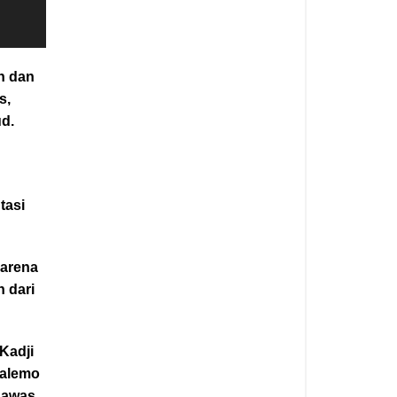
n dan
s,
d.
tasi
karena
 dari
Kadji
oalemo
gawas