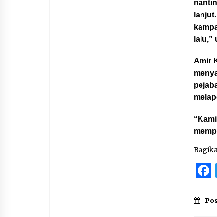
nantin
lanjut
kampa
lalu,
Amir 
menya
pejab
melap
“Kami
mempr
Bagik
Pos