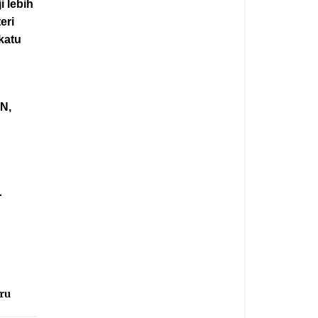
i lebih
eri
katu
N,
.
ru