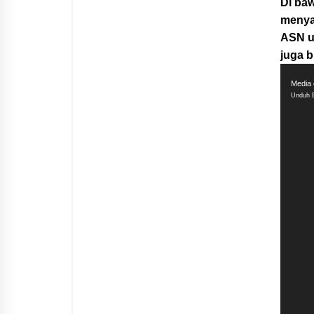
Di ba
menya
ASN u
juga b
Pemut
Video
Media 
Unduh B