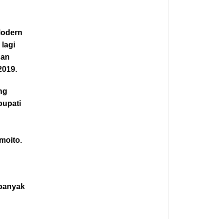
Modern
lagi
dan
2019.
ng
bupati
moito.
 banyak