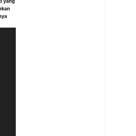
to yang
nkan
nya