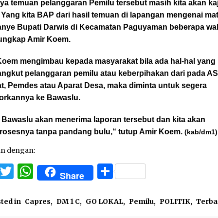
ya temuan pelanggaran Pemilu tersebut masih kita akan kaj
. Yang kita BAP dari hasil temuan di lapangan mengenai mat
nye Bupati Darwis di Kecamatan Paguyaman beberapa wa
” ungkap Amir Koem.
Koem mengimbau kepada masyarakat bila ada hal-hal yang
ngkut pelanggaran pemilu atau keberpihakan dari pada AS
at, Pemdes atau Aparat Desa, maka diminta untuk segera
orkannya ke Bawaslu.
 Bawaslu akan menerima laporan tersebut dan kita akan
osesnya tanpa pandang bulu,“ tutup Amir Koem.
(kab/dm1)
an dengan:
Facebook
Twitter
WhatsApp
Share
Share
ted in
Capres
,
DM 1 C
,
GO LOKAL
,
Pemilu
,
POLITIK
,
Terba