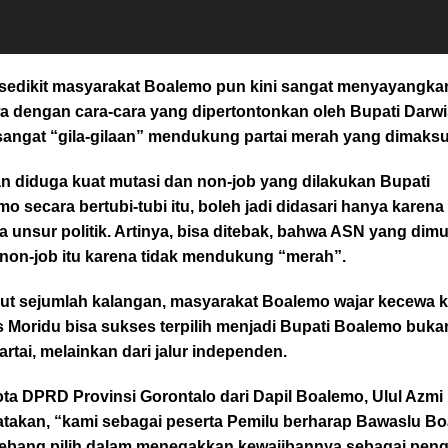
 sedikit masyarakat Boalemo pun kini sangat menyayangka
a dengan cara-cara yang dipertontonkan oleh Bupati Darwi
sangat “gila-gilaan” mendukung partai merah yang dimaksu
n diduga kuat mutasi dan non-job yang dilakukan Bupati
o secara bertubi-tubi itu, boleh jadi didasari hanya karena
 unsur politik. Artinya, bisa ditebak, bahwa ASN yang dimu
inon-job itu karena tidak mendukung “merah”.
ut sejumlah kalangan, masyarakat Boalemo wajar kecewa 
 Moridu bisa sukses terpilih menjadi Bupati Boalemo bukan
partai, melainkan dari jalur independen.
ta DPRD Provinsi Gorontalo dari Dapil Boalemo, Ulul Azmi 
takan, “kami sebagai peserta Pemilu berharap Bawaslu B
 tebang pilih dalam menegakkan kewajibannya sebagai pen