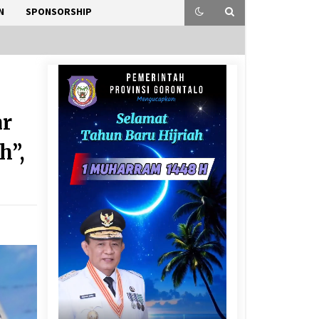
N
SPONSORSHIP
ar
h”,