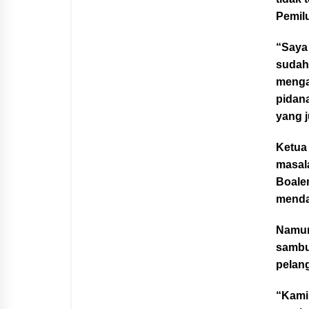
Pemilu
“Saya
sudah
menga
pidana
yang 
Ketua
masal
Boale
menda
Namun
sambu
pelan
“Kami