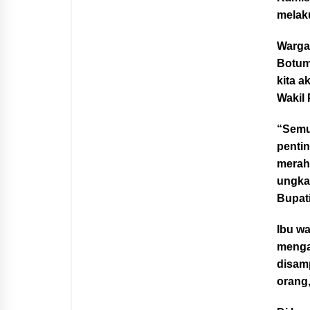
melak
Warga
Botum
kita 
Wakil 
“Semu
pentin
merah,
ungka
Bupat
Ibu w
menga
disamp
orang,