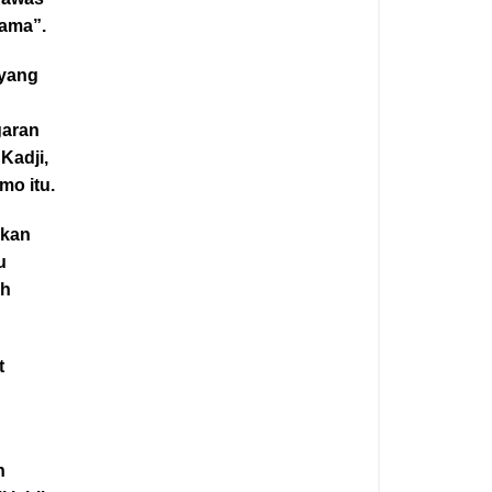
sama”.
 yang
garan
Kadji,
mo itu.
ikan
u
ah
t
n