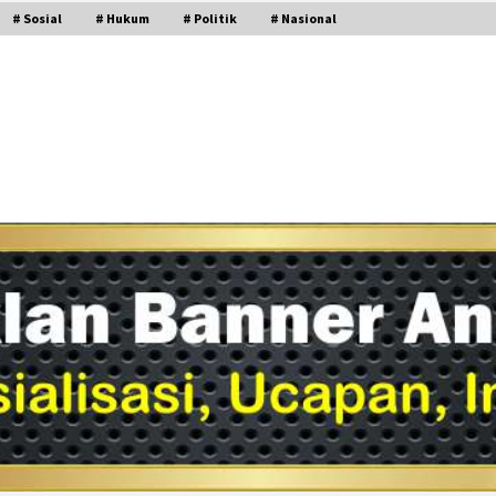
# Sosial
# Hukum
# Politik
# Nasional