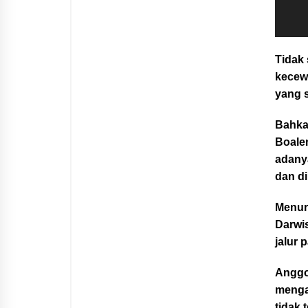
Tidak
kecew
yang 
Bahka
Boalem
adanya
dan d
Menur
Darwis
jalur 
Anggo
menga
tidak