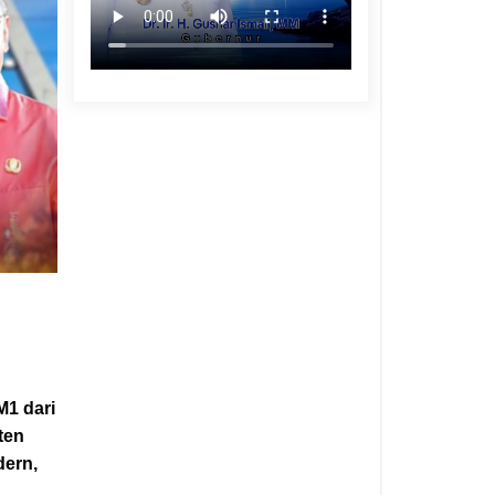
M1 dari
ten
dern,