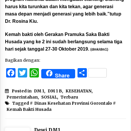
harus kita turunkan dan kita tekan, agar generasi
masa depan menjadi generasi yang lebih baik.”tutup
Dr. Rosina Kiu.
Kemah bakti oleh Gerakan Pramuka Saka Bakti
Husada yang ke 2 ini sudah berlangsung selama tiga
hari sejak tanggal 27-30 Oktober 2019.
(dmk/dm1)
Bagikan dengan:
Facebook
Twitter
WhatsApp
Share
Share
Posted in
DM 1
,
DM 1 B
,
KESEHATAN
,
Pemerintahan
,
SOSIAL
,
Terbaru
Tagged #
Dinas Kesehatan Provinsi Gorontalo
#
Kemah Bakti Husada
Dewi DM1