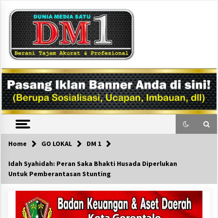
Skip
to
content
DM1
Home
GO LOKAL
DM 1
Idah Syahidah: Peran Saka Bhakti Husada Diperlukan
Untuk Pemberantasan Stunting