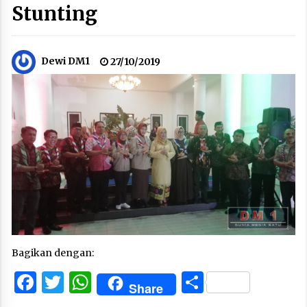
Stunting
Dewi DM1
27/10/2019
Bagikan dengan:
Facebook
Twitter
WhatsApp
Share
Share