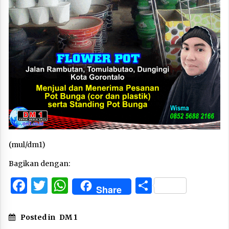
(mul/dm1)
Bagikan dengan:
Facebook
Twitter
WhatsApp
Share
Share
Posted in
DM 1