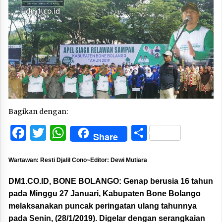
Bagikan dengan:
Facebook
Twitter
WhatsApp
Share
Share
Wartawan: Resti Djalil Cono~Editor: Dewi Mutiara
DM1.CO.ID, BONE BOLANGO:
Genap berusia 16 tahun
pada Minggu 27 Januari, Kabupaten Bone Bolango
melaksanakan puncak peringatan ulang tahunnya
pada Senin, (28/1/2019). Digelar dengan serangkaian