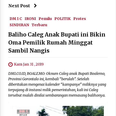
Next Post
DM 1 C
IRONI
Pemilu
POLITIK
Protes
SINDIRAN
Terbaru
Baliho Caleg Anak Bupati ini Bikin
Oma Pemilik Rumah Minggat
Sambil Nangis
Kam Jan 31 , 2019
DM1.CO.ID, BOALEMO: Oknum Caleg anak Bupati Boalemo,
Provinsi Gorontalo ini, kembali “berulah”. Setelah
diberitakan mengenai kalender “kampanye” miliknya yang
terpajang di instansi milik pemerintahan, kali ini Caleg
tersebut malah dinilai sembarangan memasang balihonya.