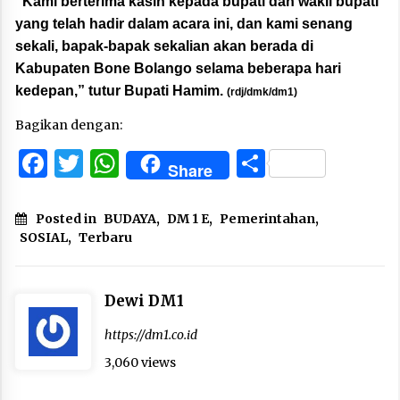
“Kami berterima kasih kepada bupati dan wakil bupati
yang telah hadir dalam acara ini, dan kami senang
sekali, bapak-bapak sekalian akan berada di
Kabupaten Bone Bolango selama beberapa hari
kedepan,” tutur Bupati Hamim.
(rdj/dmk/dm1)
Bagikan dengan:
Facebook
Twitter
WhatsApp
Share
Share
Posted in
BUDAYA
,
DM 1 E
,
Pemerintahan
,
SOSIAL
,
Terbaru
Dewi DM1
https://dm1.co.id
3,060 views