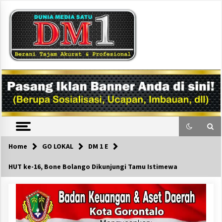
Skip
to
content
DM1
Home
GO LOKAL
DM 1 E
HUT ke-16, Bone Bolango Dikunjungi Tamu Istimewa