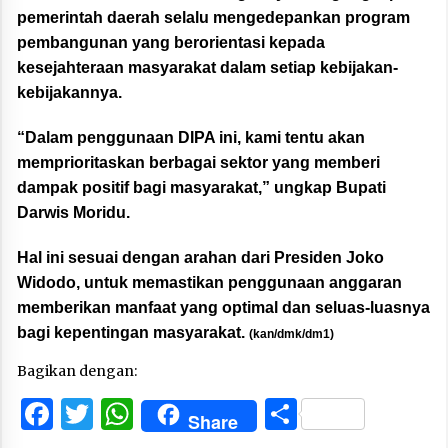
pemerintah daerah selalu mengedepankan program
pembangunan yang berorientasi kepada
kesejahteraan masyarakat dalam setiap kebijakan-
kebijakannya.
“Dalam penggunaan DIPA ini, kami tentu akan
memprioritaskan berbagai sektor yang memberi
dampak positif bagi masyarakat,” ungkap Bupati
Darwis Moridu.
Hal ini sesuai dengan arahan dari Presiden Joko
Widodo, untuk memastikan penggunaan anggaran
memberikan manfaat yang optimal dan seluas-luasnya
bagi kepentingan masyarakat.
(kan/dmk/dm1)
Bagikan dengan:
Facebook
Twitter
WhatsApp
Share
Share