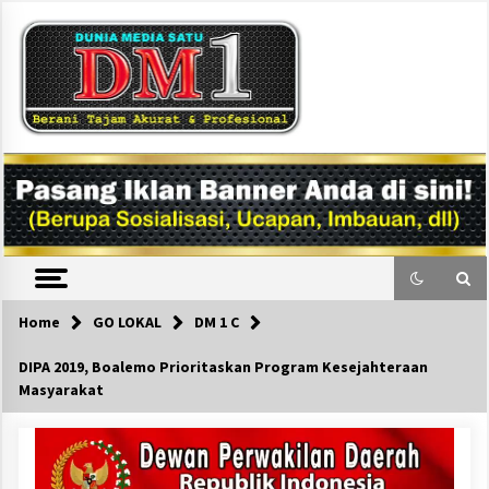
Skip
to
content
DM1
Home
GO LOKAL
DM 1 C
DIPA 2019, Boalemo Prioritaskan Program Kesejahteraan
Masyarakat