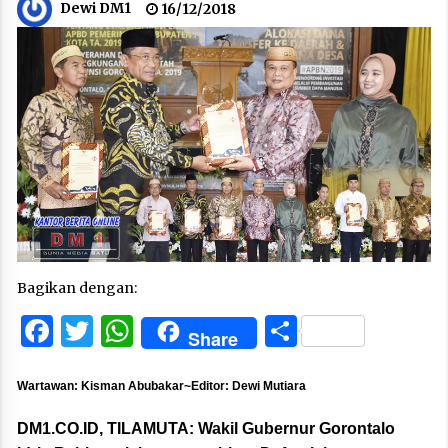
Dewi DM1
16/12/2018
Bagikan dengan:
Facebook
Twitter
WhatsApp
Share
Share
Wartawan: Kisman Abubakar~Editor: Dewi Mutiara
DM1.CO.ID, TILAMUTA:
Wakil Gubernur Gorontalo