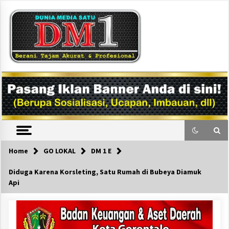
Skip
to
content
DM1
Home
GO LOKAL
DM 1 E
Diduga Karena Korsleting, Satu Rumah di Bubeya Diamuk
Api