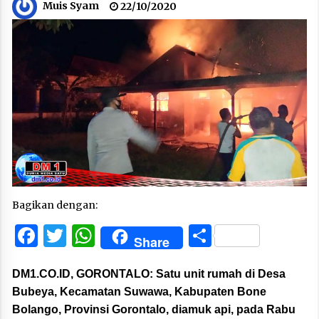
Muis Syam
22/10/2020
Bagikan dengan:
Facebook
Twitter
WhatsApp
Share
Share
DM1.CO.ID,
GORONTALO:
Satu unit rumah di Desa
Bubeya, Kecamatan Suwawa, Kabupaten Bone
Bolango, Provinsi Gorontalo, diamuk api, pada Rabu