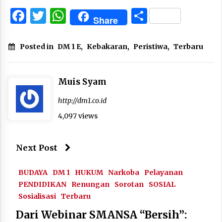
Facebook
Twitter
WhatsApp
Share
Share
Posted in
DM 1 E
,
Kebakaran
,
Peristiwa
,
Terbaru
Muis Syam
http://dm1.co.id
4,097 views
Next Post
BUDAYA
DM 1
HUKUM
Narkoba
Pelayanan
PENDIDIKAN
Renungan
Sorotan
SOSIAL
Sosialisasi
Terbaru
Dari Webinar SMANSA “Bersih”: