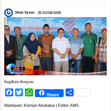
Muis Syam
21/08/2019
Bagikan dengan:
Facebook
Twitter
WhatsApp
Share
Share
Wartawan: Kisman Abubakar | Editor: AMS