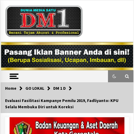
Skip
to
content
DM1
Home
GO LOKAL
DM 1 D
Evaluasi Fasilitasi Kampanye Pemilu 2019, Fadliyanto: KPU
Selalu Membuka Diri untuk Koreksi