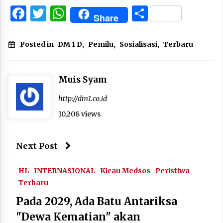
Facebook
Twitter
WhatsApp
Share
Share
Posted in
DM 1 D
,
Pemilu
,
Sosialisasi
,
Terbaru
Muis Syam
http://dm1.co.id
10,208 views
Next Post
HL
INTERNASIONAL
Kicau Medsos
Peristiwa
Terbaru
Pada 2029, Ada Batu Antariksa
"Dewa Kematian" akan