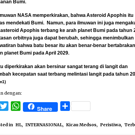
hanan Bumi.
ilmuwan NASA memperkirakan, bahwa Asteroid Apophis itu
tas mendekati Bumi. Namun, para ilmuwan ini juga mengaku
 asteroid Apophis terbang ke arah planet Bumi pada tahun 
intasan orbitnya juga dapat berubah, sehingga menimbulkan
watiran bahwa batu besar itu akan benar-benar bertabraka
 planet Bumi pada April 2029.
tu diperkirakan akan bersinar sangat terang di langit dan
bah kecepatan saat terbang melintasi langit pada tahun 20
m1)
an dengan:
Facebook
Twitter
WhatsApp
Share
Share
ted in
HL
,
INTERNASIONAL
,
Kicau Medsos
,
Peristiwa
,
Terb