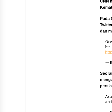
CNN me
Kemat
Pada S
Twitt
dan ma
Gre
hi
htt
— E
Seora
menga
persi
Ast
arri