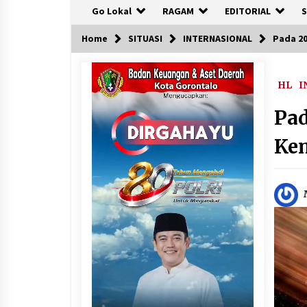
Go Lokal
RAGAM
EDITORIAL
S
Home
SITUASI
INTERNASIONAL
Pada 2
HL
I
Pad
Ke