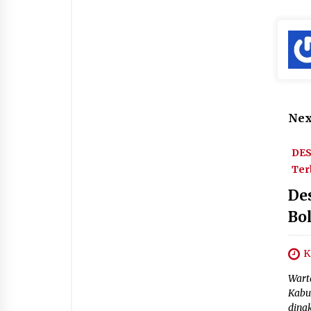
Nex
DE
Ter
De
Bo
K
Wart
Kabu
dina