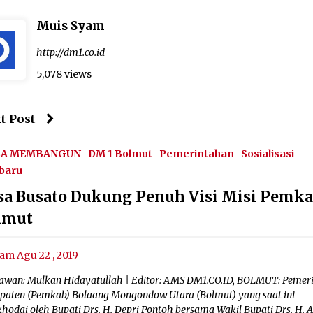
Muis Syam
http://dm1.co.id
5,078 views
t Post
SA MEMBANGUN
DM 1 Bolmut
Pemerintahan
Sosialisasi
baru
sa Busato Dukung Penuh Visi Misi Pemk
lmut
am Agu 22 , 2019
awan: Mulkan Hidayatullah | Editor: AMS DM1.CO.ID, BOLMUT: Pemer
paten (Pemkab) Bolaang Mongondow Utara (Bolmut) yang saat ini
khodai oleh Bupati Drs. H. Depri Pontoh bersama Wakil Bupati Drs. H. 