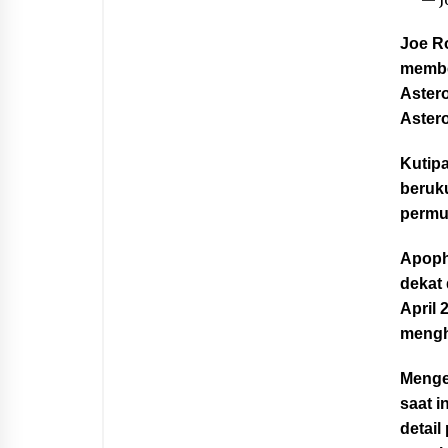
— J
Joe Ro
membe
Aster
Aster
Kutipa
beruku
permu
Apophi
dekat
April 
mengh
Menge
saat 
detai