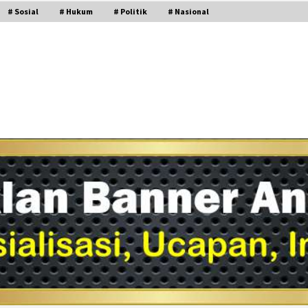
# Sosial
# Hukum
# Politik
# Nasional