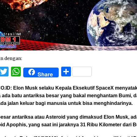
an dengan:
Facebook
Twitter
WhatsApp
Share
Share
O.ID:
Elon Musk selaku
Kepala Eksekutif SpaceX menyata
 ada batu antariksa besar yang bakal menghantam Bumi, 
ada jalan keluar bagi manusia untuk bisa menghindarinya.
besar antariksa atau Asteroid yang dimaksud Elon Musk, ad
id Apophis, yang saat ini jaraknya 31 Ribu Kilometer dari B