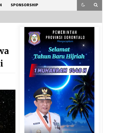
N
SPONSORSHIP
ewa
i