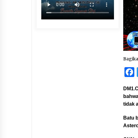
Bagik
DM1.C
bahwa
tidak 
Batu 
Astero