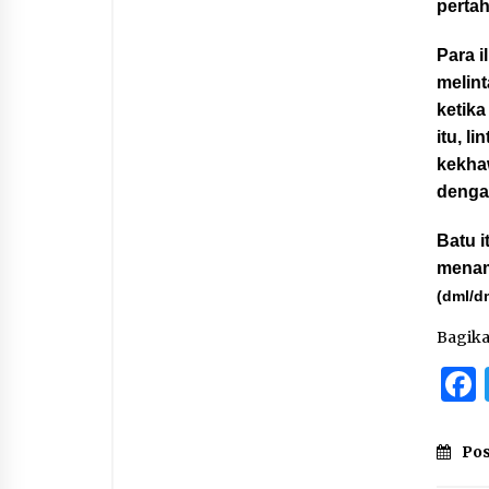
perta
Para 
melin
ketika
itu, l
kekha
dengan
Batu i
menam
(dml/d
Bagik
Pos