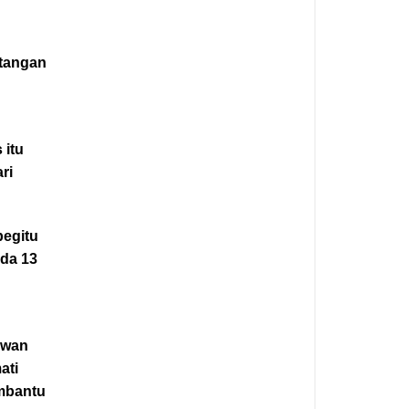
atangan
 itu
ri
begitu
ada 13
uwan
ati
embantu