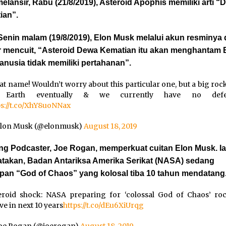
lansir, Rabu (21/8/2019), Asteroid Apophis memiliki arti “
ian”.
enin malam (19/8/2019), Elon Musk melalui akun resminya 
er mencuit, “Asteroid Dewa Kematian itu akan menghantam 
nusia tidak memiliki pertahanan”.
at name! Wouldn’t worry about this particular one, but a big rock
t Earth eventually & we currently have no defe
ps://t.co/XhY8uoNNax
lon Musk (@elonmusk)
August 18, 2019
ng Podcaster, Joe Rogan, memperkuat cuitan Elon Musk. I
takan, Badan Antariksa Amerika Serikat (NASA) sedang
apan “God of Chaos” yang kolosal tiba 10 tahun mendatang
eroid shock: NASA preparing for ‘colossal God of Chaos’ ro
ve in next 10 years
https://t.co/dEu6XiUrqg