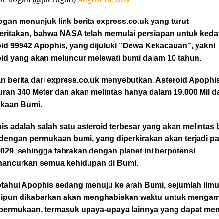
oe Rogan (@joerogan)
August 18, 2019
gan menunjuk link berita express.co.uk yang turut
ritakan, bahwa NASA telah memulai persiapan untuk ked
oid 99942 Apophis, yang dijuluki “Dewa Kekacauan”, yakni
oid yang akan meluncur melewati bumi dalam 10 tahun.
n berita dari express.co.uk menyebutkan, Asteroid Apophis
ran 340 Meter dan akan melintas hanya dalam 19.000 Mil da
kaan Bumi.
s adalah salah satu asteroid terbesar yang akan melintas 
 dengan permukaan bumi, yang diperkirakan akan terjadi p
2029, sehingga tabrakan dengan planet ini berpotensi
ancurkan semua kehidupan di Bumi.
tahui Apophis sedang menuju ke arah Bumi, sejumlah ilm
inipun dikabarkan akan menghabiskan waktu untuk mengam
l permukaan, termasuk upaya-upaya lainnya yang dapat m