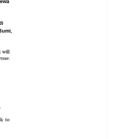
Dewa
di
Bumi,
 will
nse.
a
.
ck to