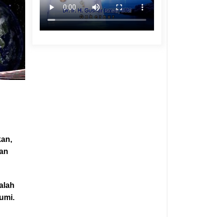
kan,
dan
alah
umi.