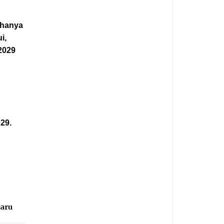
 hanya
i,
2029
n
29.
aru