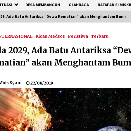
ITUASI
DESA MEMBANGUN
OLAHRAGA
RATAPAN SI MISKI
029, Ada Batu Antariksa “Dewa Kematian” akan Menghantam Bumi
NTERNASIONAL
Kicau Medsos
Peristiwa
Terbaru
a 2029, Ada Batu Antariksa “D
matian” akan Menghantam Bum
Muis Syam
22/08/2019