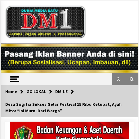
Skip
to
content
DM1
Home
GO LOKAL
DM 1 E
Desa Sogitia Sukses Gelar Festival 15 Ribu Ketupat, Ayah
Mito: “Ini Murni Dari Warga”