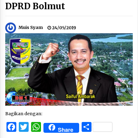
DPRD Bolmut
Muis Syam
24/05/2019
Bagikan dengan:
Facebook
Twitter
WhatsApp
Share
Share