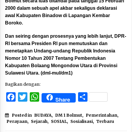
Bolmut secara luas ditandai pada tanggal 15 Februari
2000 dalam sebuah apel akbar sekaligus deklarasi
awal Kabupaten Binadow di Lapangan Kembar
Boroko.
Dan seiring dengan prosesnya yang lebih lanjut, DPR-
RI bersama Presiden RI pun memutuskan dan
menetapkan Undang-undang Republik Indonesia
Nomor 10 Tahun 2007 Tentang Pembentukan
Kabupaten Bolaang Mongondow Utara di Provinsi
Sulawesi Utara. (dml-mul/dm1)
Bagikan dengan:
Facebook
Twitter
WhatsApp
Share
Share
Posted in
BUDAYA
,
DM 1 Bolmut
,
Pemerintahan
,
Perayaan
,
Sejarah
,
SOSIAL
,
Sosialisasi
,
Terbaru