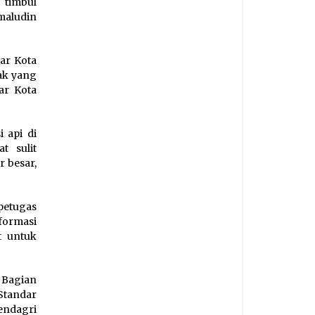
 timbul
amaludin
ar Kota
rak yang
ar Kota
 api di
t sulit
 besar,
petugas
formasi
t untuk
Bagian
Standar
endagri