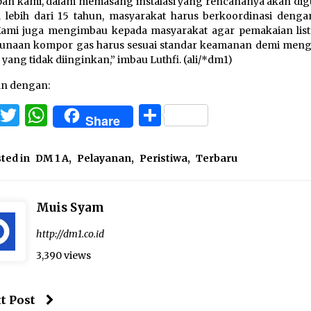
an kami, dalam memasang instalasi yang rencananya akan di
 lebih dari 15 tahun, masyarakat harus berkoordinasi denga
ami juga mengimbau kepada masyarakat agar pemakaian list
unaan kompor gas harus sesuai standar keamanan demi meng
l yang tidak diinginkan,” imbau Luthfi. (ali/*dm1)
an dengan:
Facebook
Twitter
WhatsApp
Share
Share
ted in
DM 1 A
,
Pelayanan
,
Peristiwa
,
Terbaru
Muis Syam
http://dm1.co.id
3,390 views
t Post