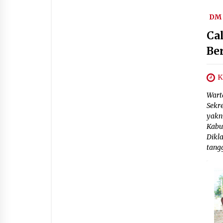
DM 
Ca
Be
K
Wart
Sekr
yakn
Kabu
Dikl
tangg