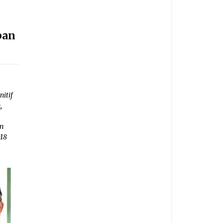
pan
itif
,
n
018