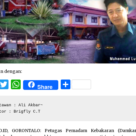
an dengan:
Facebook
Twitter
WhatsApp
Share
Share
tawan : Ali Akbar~

tor : Brigfly C.T
O.ID, GORONTALO: Petugas Pemadam Kebakaran (Damkar