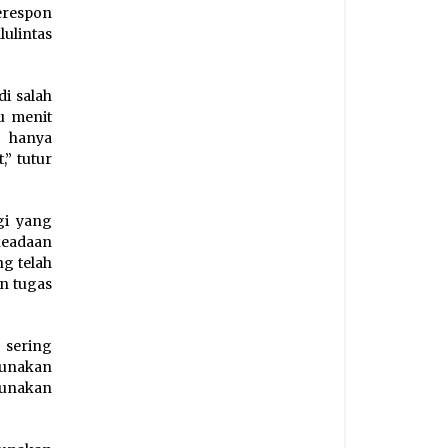
erespon
lulintas
di salah
tu menit
n hanya
,” tutur
gi yang
keadaan
ng telah
n tugas
 sering
gunakan
gunakan