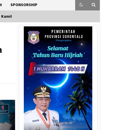
N
SPONSORSHIP
 Kami!
a