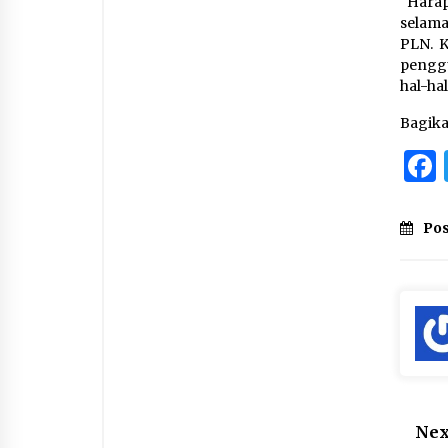
“Harap
selama
PLN. K
pengg
hal-ha
Bagik
Pos
Nex