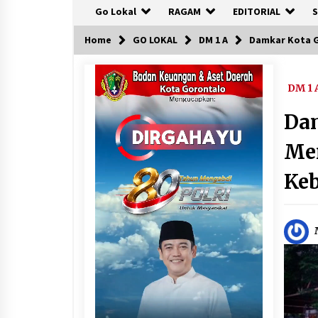
Go Lokal
RAGAM
EDITORIAL
S
Home
GO LOKAL
DM 1 A
Damkar Kota 
DM 1 
Dam
Me
Ke