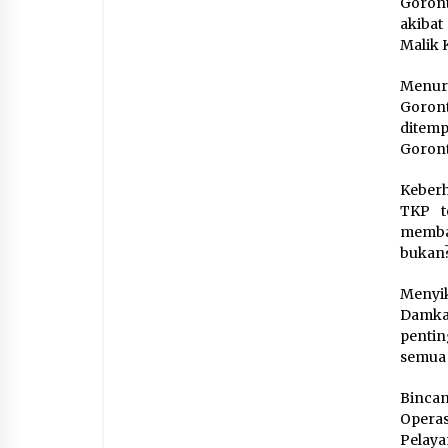
Goron
akibat 
Malik 
Menuru
Goront
ditemp
Goront
Keberh
TKP te
membay
bukan
Menyik
Damka
penti
semua 
Binca
Opera
Pelay