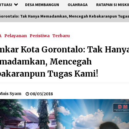
ITUASI
DESA MEMBANGUN
OLAHRAGA
RATAPAN SI MISKI
Gorontalo: Tak Hanya Memadamkan, Mencegah Kebakaranpun Tugas
A
Pelayanan
Peristiwa
Terbaru
kar Kota Gorontalo: Tak Hany
madamkan, Mencegah
bakaranpun Tugas Kami!
Muis Syam
08/03/2018