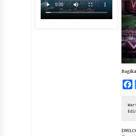
Bagik
War
Edi
DM1.C