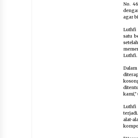
No. 4
dengan
agar bi
Luthfi
satu b
setel
memerl
Luthfi.
Dalam 
ditera
kosong
ditent
kami,”
Luthfi
terjad
alat-a
kompor 