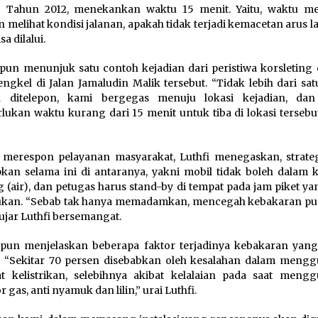
6 Tahun 2012, menekankan waktu 15 menit. Yaitu, waktu m
 melihat kondisi jalanan, apakah tidak terjadi kemacetan arus la
sa dilalui.
 pun menunjuk satu contoh kejadian dari peristiwa korsleting 
engkel di Jalan Jamaludin Malik tersebut. “Tidak lebih dari sa
ah ditelepon, kami bergegas menuju lokasi kejadian, da
ukan waktu kurang dari 15 menit untuk tiba di lokasi tersebut
merespon pelayanan masyarakat, Luthfi menegaskan, strate
pkan selama ini di antaranya, yakni mobil tidak boleh dalam 
 (air), dan petugas harus stand-by di tempat pada jam piket ya
ukan. “Sebab tak hanya memadamkan, mencegah kebakaran pu
 ujar Luthfi bersemangat.
 pun menjelaskan beberapa faktor terjadinya kebakaran yang
i. “Sekitar 70 persen disebabkan oleh kesalahan dalam meng
lat kelistrikan, selebihnya akibat kelalaian pada saat meng
gas, anti nyamuk dan lilin,” urai Luthfi.