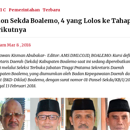
1 C
Pemerintahan
Terbaru
lon Sekda Boalemo, 4 yang Lolos ke Taha
rikutnya
am Mar 8 , 2018
awan: Kisman Abubakar~ Editor: AMS DM1.CO.ID, BOALEMO: Kursi defin
etaris Daerah (Sekda) Kabupaten Boalemo saat ini sedang diperebutkan
i melalui Seleksi Terbuka Jabatan Tinggi Pratama Sekretaris Daerah
paten Boalemo, yang diumumkan oleh Badan Kepegawaian Daerah da
at (BKD-Diklat) Boalemo, dengan surat nomor 01-Pansel-Sekda/KB/I/2
al 13 Februari 2018.