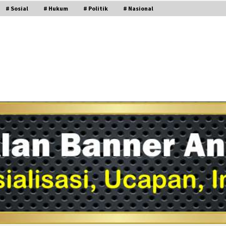
# Sosial
# Hukum
# Politik
# Nasional