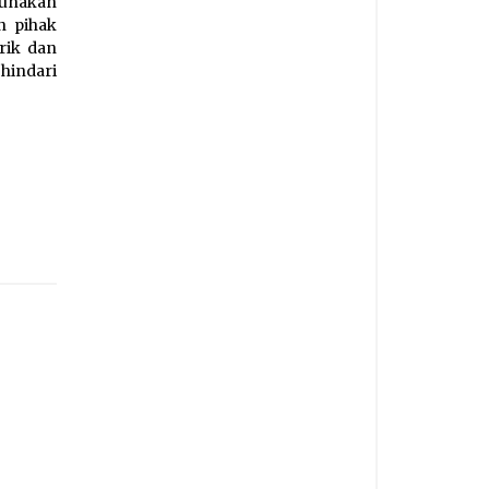
gunakan
n pihak
rik dan
hindari