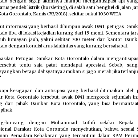
talo dengan sigap akhirnya mampu mengantisipasi api yang
arus pendek listrik (korsleting), di salah satu bengkel di Jalan J
Kota Gorontalo, Kamis (7/3/2018), sekitar pukul 10.30 WITA.
t informasi yang berhasil dihimpun awak DM1, petugas Damk
alo tiba di lokasi kejadian kurang dari 15 menit. Sementara ja
uh lumayan jauh, yakni sekitar 700 meter dari kantor Damk
alo dengan kondisi arus lalulintas yang kurang bersahabat.
asilan Petugas Damkar Kota Gorontalo dalam mengantisipasi
rsebut tentu saja patut mendapat apresiasi. Sebab, sanga
angkan betapa dahsyatnya amukan si jago merah jika terlanjur
?
api kesigapan dan antisipasi yang berhasil ditunaikan oleh 
r Kota Gorontalo tersebut, awak DM1 mengorek sejumlah in
ng dari pihak Damkar Kota Gorontalo, yang bisa bermanfaa
pihak.
ng-bincang dengan Muhammad Luthfi selaku Kepala 
sional Damkar Kota Gorontalo menyebutkan, bahwa sesuai 
anan Pemadam Kebakaran yang tercantum dalam SPM Perm