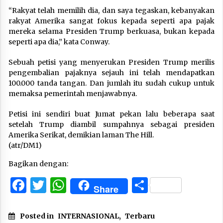
“Rakyat telah memilih dia, dan saya tegaskan, kebanyakan
rakyat Amerika sangat fokus kepada seperti apa pajak
mereka selama Presiden Trump berkuasa, bukan kepada
seperti apa dia,” kata Conway.
Sebuah petisi yang menyerukan Presiden Trump merilis
pengembalian pajaknya sejauh ini telah mendapatkan
100.000 tanda tangan. Dan jumlah itu sudah cukup untuk
memaksa pemerintah menjawabnya.
Petisi ini sendiri buat Jumat pekan lalu beberapa saat
setelah Trump diambil sumpahnya sebagai presiden
Amerika Serikat, demikian laman The Hill.
(atr/DM1)
Bagikan dengan:
Facebook
Twitter
WhatsApp
Share
Share
Posted in
INTERNASIONAL
,
Terbaru