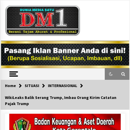
Skip
to
content
DM1
Home
SITUASI
INTERNASIONAL
WikiLeaks Balik Serang Trump, Imbau Orang Kirim Catatan
Pajak Trump