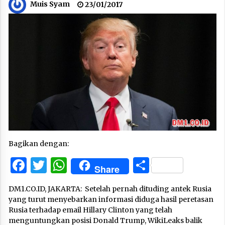
Muis Syam
23/01/2017
Bagikan dengan:
Facebook
Twitter
WhatsApp
Share
Share
DM1.CO.ID, JAKARTA: Setelah pernah dituding antek Rusia
yang turut menyebarkan informasi diduga hasil peretasan
Rusia terhadap email Hillary Clinton yang telah
menguntungkan posisi Donald Trump, WikiLeaks balik