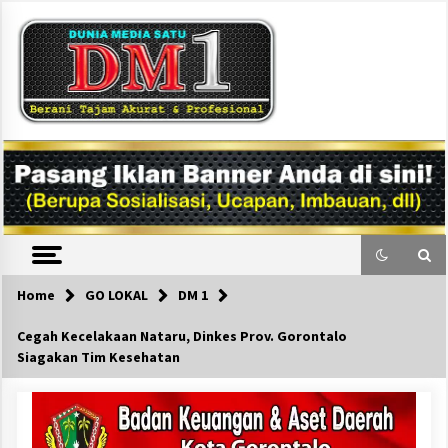
Skip
to
content
DM1
Home
GO LOKAL
DM 1
Cegah Kecelakaan Nataru, Dinkes Prov. Gorontalo
Siagakan Tim Kesehatan