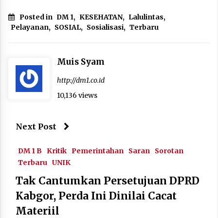
Posted in
DM 1
,
KESEHATAN
,
Lalulintas
,
Pelayanan
,
SOSIAL
,
Sosialisasi
,
Terbaru
Muis Syam
http://dm1.co.id
10,136 views
Next Post
DM 1 B
Kritik
Pemerintahan
Saran
Sorotan
Terbaru
UNIK
Tak Cantumkan Persetujuan DPRD
Kabgor, Perda Ini Dinilai Cacat
Materiil