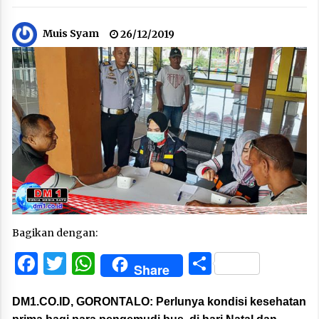
Muis Syam
26/12/2019
Bagikan dengan:
Facebook
Twitter
WhatsApp
Share
Share
DM1.CO.ID, GORONTALO:
Perlunya kondisi kesehatan