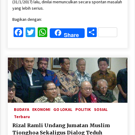
(31/1/2017) lalu, dinilai memunculkan secara spontan masalah
yang lebih serius.
Bagikan dengan:
Facebook
Twitter
WhatsApp
Share
Share
BUDAYA
EKONOMI
GO LOKAL
POLITIK
SOSIAL
Terbaru
Rizal Ramli Undang Jumatan Muslim
Tionghoa Sekaligus Dialog Teduh