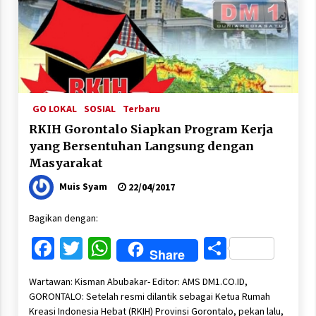
GO LOKAL
SOSIAL
Terbaru
RKIH Gorontalo Siapkan Program Kerja
yang Bersentuhan Langsung dengan
Masyarakat
Muis Syam
22/04/2017
Bagikan dengan:
Facebook
Twitter
WhatsApp
Share
Share
Wartawan: Kisman Abubakar- Editor: AMS DM1.CO.ID,
GORONTALO: Setelah resmi dilantik sebagai Ketua Rumah
Kreasi Indonesia Hebat (RKIH) Provinsi Gorontalo, pekan lalu,