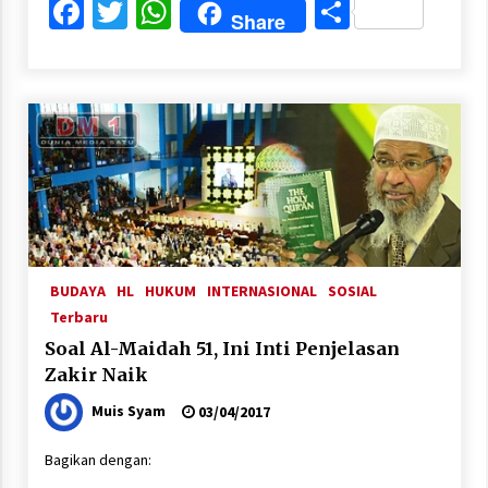
Facebook
Twitter
WhatsApp
Share
Share
BUDAYA
HL
HUKUM
INTERNASIONAL
SOSIAL
Terbaru
Soal Al-Maidah 51, Ini Inti Penjelasan
Zakir Naik
Muis Syam
03/04/2017
Bagikan dengan: