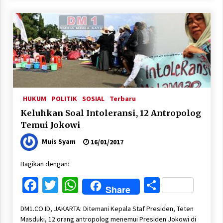
HUKUM
POLITIK
SOSIAL
Terbaru
Keluhkan Soal Intoleransi, 12 Antropolog
Temui Jokowi
Muis Syam
16/01/2017
Bagikan dengan:
Facebook
Twitter
WhatsApp
Share
Share
DM1.CO.ID, JAKARTA: Ditemani Kepala Staf Presiden, Teten
Masduki, 12 orang antropolog menemui Presiden Jokowi di