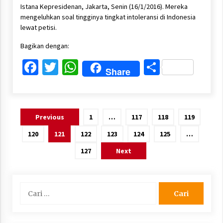
Istana Kepresidenan, Jakarta, Senin (16/1/2016). Mereka
mengeluhkan soal tingginya tingkat intoleransi di Indonesia
lewat petisi.
Bagikan dengan:
Facebook
Twitter
WhatsApp
Share
Share
Paginasi
Previous
1
…
117
118
119
pos
120
121
122
123
124
125
…
127
Next
Cari
untuk: