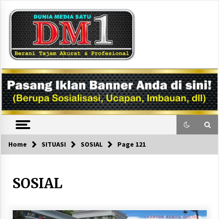
Skip
to
content
DM1
Home
SITUASI
SOSIAL
Page 121
SOSIAL