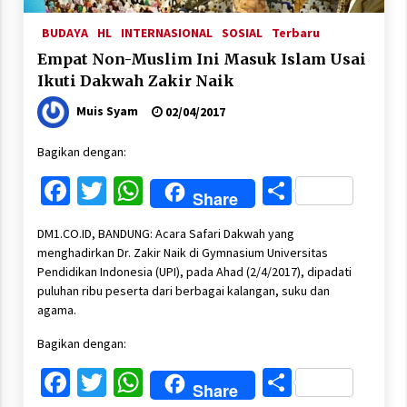
BUDAYA
HL
INTERNASIONAL
SOSIAL
Terbaru
Empat Non-Muslim Ini Masuk Islam Usai
Ikuti Dakwah Zakir Naik
Muis Syam
02/04/2017
Bagikan dengan:
Facebook
Twitter
WhatsApp
Share
Share
DM1.CO.ID, BANDUNG: Acara Safari Dakwah yang
menghadirkan Dr. Zakir Naik di Gymnasium Universitas
Pendidikan Indonesia (UPI), pada Ahad (2/4/2017), dipadati
puluhan ribu peserta dari berbagai kalangan, suku dan
agama.
Bagikan dengan:
Facebook
Twitter
WhatsApp
Share
Share