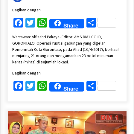
Bagikan dengan:
Facebook
Twitter
WhatsApp
Share
Share
Wartawan: Alfisahri Pakaya- Editor: AMS DM1.CO.ID,
GORONTALO: Operasi Yustisi gabungan yang digelar
Pemerintah Kota Gorontalo, pada Ahad (16/4/2017), berhasil
menjaring 21 orang dan mengamankan 23 botol minuman
keras (miras) di sejumlah lokasi.
Bagikan dengan:
Facebook
Twitter
WhatsApp
Share
Share