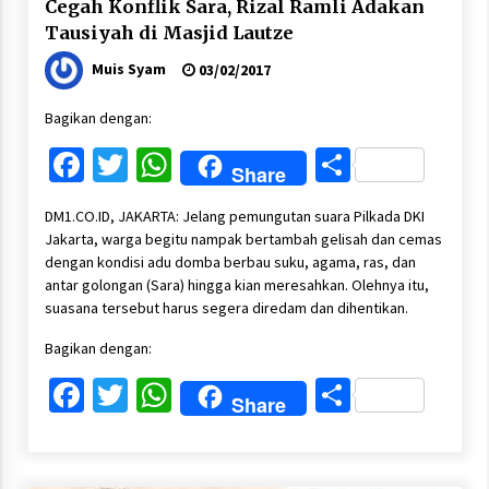
Cegah Konflik Sara, Rizal Ramli Adakan
Tausiyah di Masjid Lautze
Muis Syam
03/02/2017
Bagikan dengan:
Facebook
Twitter
WhatsApp
Share
Share
DM1.CO.ID, JAKARTA: Jelang pemungutan suara Pilkada DKI
Jakarta, warga begitu nampak bertambah gelisah dan cemas
dengan kondisi adu domba berbau suku, agama, ras, dan
antar golongan (Sara) hingga kian meresahkan. Olehnya itu,
suasana tersebut harus segera diredam dan dihentikan.
Bagikan dengan:
Facebook
Twitter
WhatsApp
Share
Share