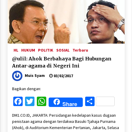
HL
HUKUM
POLITIK
SOSIAL
Terbaru
@ulil: Ahok Berbahaya Bagi Hubungan
Antar-agama di Negeri Ini
Muis Syam
03/02/2017
Bagikan dengan:
Facebook
Twitter
WhatsApp
Share
Share
DM1.CO.ID, JAKARTA: Persidangan kedelapan kasus dugaan
penistaan agama dengan terdakwa Basuki Tjahaja Purnama
(Ahok), di Auditorium Kementerian Pertanian, Jakarta, Selasa