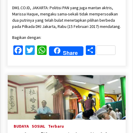
DM1.CO.ID, JAKARTA: Politisi PAN yang juga mantan aktris,
Marissa Haque, mengaku sama-sekali tidak mempersoalkan
dua putrinya yang telah bulat menetapkan pilihan berbeda
pada Pilkada DKI Jakarta, Rabu (15 Februari 2017) mendatang.
Bagikan dengan:
Facebook
Twitter
WhatsApp
Share
Share
BUDAYA
SOSIAL
Terbaru