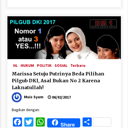
HL
HUKUM
POLITIK
SOSIAL
Terbaru
Marissa Setuju Putrinya Beda Pilihan
Pilgub DKI, Asal Bukan No 2 Karena
Laknatullah!
Muis Syam
06/02/2017
Bagikan dengan:
Facebook
Twitter
WhatsApp
Share
Share