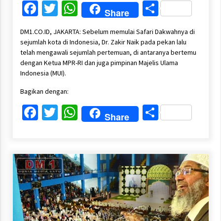
Facebook
Twitter
WhatsApp
Share
Share
DM1.CO.ID, JAKARTA: Sebelum memulai Safari Dakwahnya di
sejumlah kota di Indonesia, Dr. Zakir Naik pada pekan lalu
telah mengawali sejumlah pertemuan, di antaranya bertemu
dengan Ketua MPR-RI dan juga pimpinan Majelis Ulama
Indonesia (MUI).
Bagikan dengan:
Facebook
Twitter
WhatsApp
Share
Share