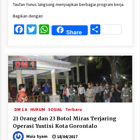
Taufan Yunus langsung menyiapkan berbagai program kerja.
Bagikan dengan:
Facebook
Twitter
WhatsApp
Share
Share
DM 1 A
HUKUM
SOSIAL
Terbaru
21 Orang dan 23 Botol Miras Terjaring
Operasi Yustisi Kota Gorontalo
Muis Syam
18/04/2017