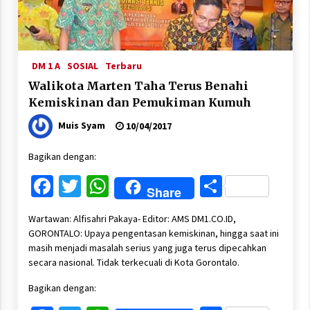
DM 1 A
SOSIAL
Terbaru
Walikota Marten Taha Terus Benahi
Kemiskinan dan Pemukiman Kumuh
Muis Syam
10/04/2017
Bagikan dengan:
Facebook
Twitter
WhatsApp
Share
Share
Wartawan: Alfisahri Pakaya- Editor: AMS DM1.CO.ID,
GORONTALO: Upaya pengentasan kemiskinan, hingga saat ini
masih menjadi masalah serius yang juga terus dipecahkan
secara nasional. Tidak terkecuali di Kota Gorontalo.
Bagikan dengan: