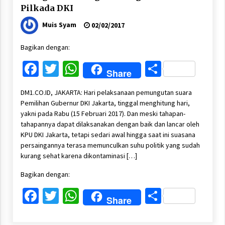
Pilkada DKI
Muis Syam
02/02/2017
Bagikan dengan:
Facebook
Twitter
WhatsApp
Share
Share
DM1.CO.ID, JAKARTA: Hari pelaksanaan pemungutan suara
Pemilihan Gubernur DKI Jakarta, tinggal menghitung hari,
yakni pada Rabu (15 Februari 2017). Dan meski tahapan-
tahapannya dapat dilaksanakan dengan baik dan lancar oleh
KPU DKI Jakarta, tetapi sedari awal hingga saat ini suasana
persaingannya terasa memunculkan suhu politik yang sudah
kurang sehat karena dikontaminasi […]
Bagikan dengan:
Facebook
Twitter
WhatsApp
Share
Share