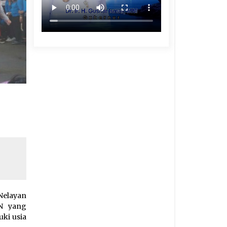
Nelayan
TN yang
uki usia