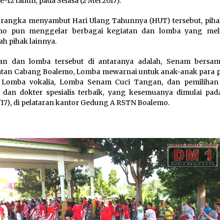
e-12 tahun, pada Selasa (2 Mei 2017).
rangka menyambut Hari Ulang Tahunnya (HUT) tersebut, pih
mo pun menggelar berbagai kegiatan dan lomba yang mel
ah pihak lainnya.
tan dan lomba tersebut di antaranya adalah, Senam bersa
tan Cabang Boalemo, Lomba mewarnai untuk anak-anak para 
 Lomba vokalia, Lomba Senam Cuci Tangan, dan pemilihan
an dokter spesialis terbaik, yang kesemuanya dimulai pad
/17), di pelataran kantor Gedung A RSTN Boalemo.