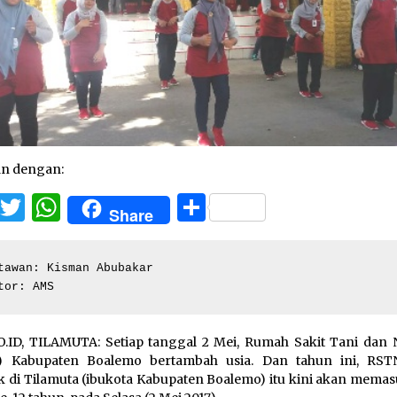
an dengan:
Facebook
Twitter
WhatsApp
Share
Share
tawan: Kisman Abubakar

tor: AMS
.ID, TILAMUTA: Setiap tanggal 2 Mei, Rumah Sakit Tani dan 
) Kabupaten Boalemo bertambah usia. Dan tahun ini, RS
ak di Tilamuta (ibukota Kabupaten Boalemo) itu kini akan memas