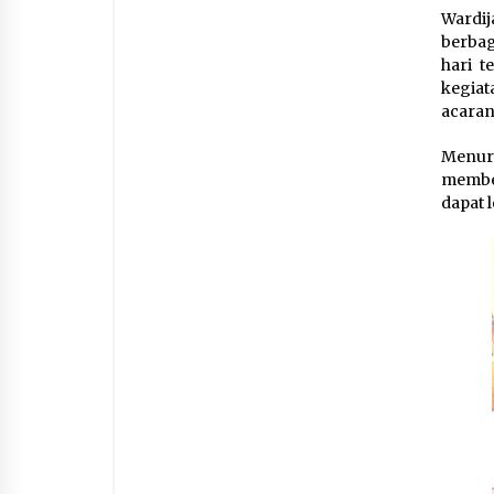
Wardij
berbag
hari t
kegia
acarany
Menuru
member
dapat 