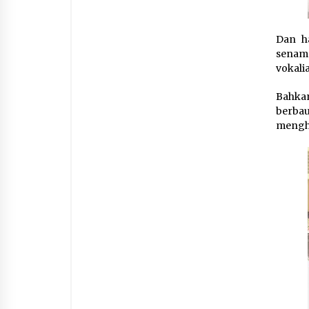
Dan h
senam 
vokalia
Bahka
berba
menghi