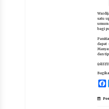
Wardij
satu u
umum 
bagi p
Paniti
dapat
Masyar
dan tip
(oli17
Bagik
Pos