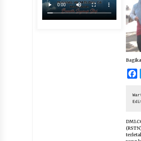
Bagik
War
Edi
DM1.CO
(RSTN
terlet