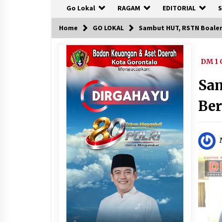
Go Lokal
RAGAM
EDITORIAL
S
Home
GO LOKAL
Sambut HUT, RSTN Boale
DM 1 
Sa
Be