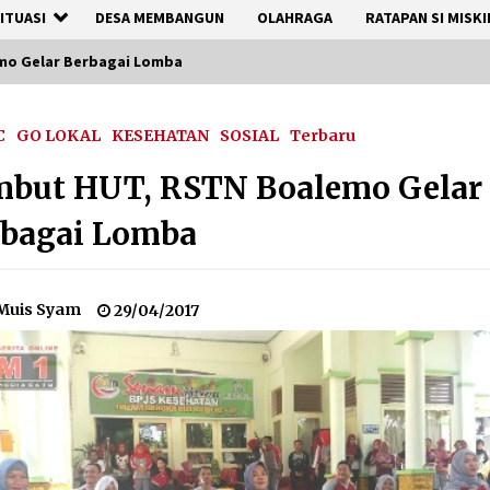
ITUASI
DESA MEMBANGUN
OLAHRAGA
RATAPAN SI MISKI
mo Gelar Berbagai Lomba
C
GO LOKAL
KESEHATAN
SOSIAL
Terbaru
mbut HUT, RSTN Boalemo Gelar
rbagai Lomba
Muis Syam
29/04/2017