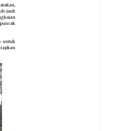
atakan,
uh-jauh
ngkaian
 puncak
a untuk
harapkan