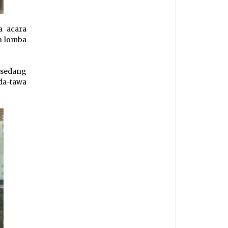
a acara
an lomba
 sedang
a-tawa