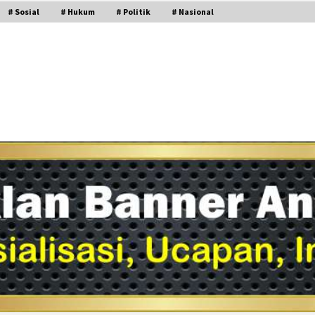
# Sosial
# Hukum
# Politik
# Nasional