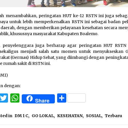
ah menambahkan, peringatan HUT ke-12 RSTN ini juga sebaga
paya untuk lebih memperkenalkan RSTN ini sebagai badan pe
daerah, dengan memberikan pelayanan kesehatan secara men
ublik, khususnya masyarakat Kabupaten Boalemo.
a penyelenggara juga berharap agar peringatan HUT RSTN k
 sekaligus menjadi salah satu momen untuk menyukseskan 
akat (Germas) Hidup Sehat, yang diimbangi dengan peningkat
e rumah sakit di RSTN ini.
/DM1)
an dengan:
Facebook
Twitter
WhatsApp
Share
Share
ted in
DM 1 C
,
GO LOKAL
,
KESEHATAN
,
SOSIAL
,
Terbaru