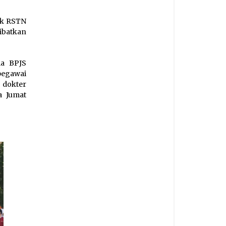
ak RSTN
ibatkan
ma BPJS
pegawai
 dokter
a Jumat