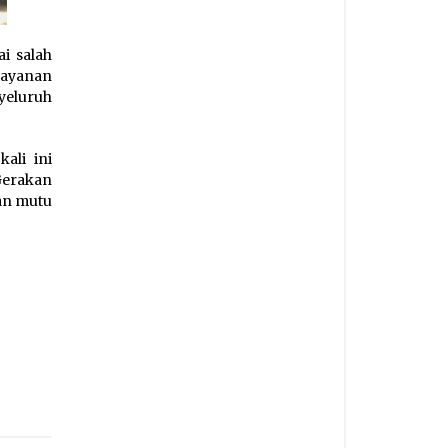
i salah
layanan
yeluruh
ali ini
Gerakan
an mutu