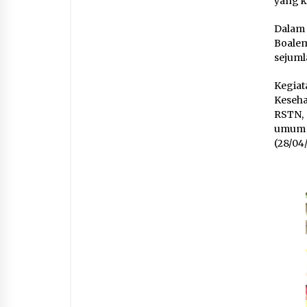
yang k
Dalam 
Boale
sejuml
Kegia
Keseha
RSTN,
umum d
(28/04