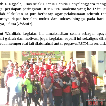
ah L. Nggole, S.sos selaku Ketua Panitia Penyelenggara meng
ai persiapan peringatan HUT RSTN Boalemo yang ke-12 ini ja
elah dilakukan. Ia pun berharap agar pelaksanaan seluruh ra
tannya dapat berjalan mulus dan sukses hingga pada hari
a, Selasa (2/5/2017).
t Wardijah, kegiatan ini dimaksudkan selain sebagai upay
i gairah dan motivasi, juga kegiatan seperti ini sekaligus di
lebih mempererat tali silaturahmi antar pegawai RSTN itu sendiri.