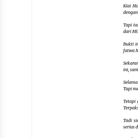
Kiai M
dengan 
Tapi t
dari MU
Bukti i
fatwa M
Sekaran
ini, sa
Selama
Tapi me
Tetapi 
Terpaks
Tadi si
serius 