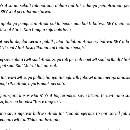
a’ruf sama sekali tak bohong dalam hal tak adanya pembicaraan per
SBY soal permintaan fatwa.
ampaknya pengacara Ahok yakin benar ada bukti bahwa SBY memes
I soal Ahok. Kita tunggu saja buktinya.
ni perlu digelar secara publik, biar tuduhan Ahokers bahwa SBY ada 
UI soal Ahok bisa dikubur. Ini tuduhan bengis!
g saya akan twit soal Ahok. Saya tak pernah ngetwit soal pribadi Aho
mpai soal Kiai Ma’ruf ini muncul.
 ini twit-twit saya paling hanya mengkritik Jokowi atau mempromosi
ngkritik Ahok, nyaris ndak pernah.
gara-gara kasus Kiai Ma’ruf ini, terpaksa saya bicara terus-terang so
a, karena kondisi “force majeur”.
ang saya ngetwit bahwa Ahok ini “too dangerous to our social fabri
dengan twit itu. Tidak main-main.