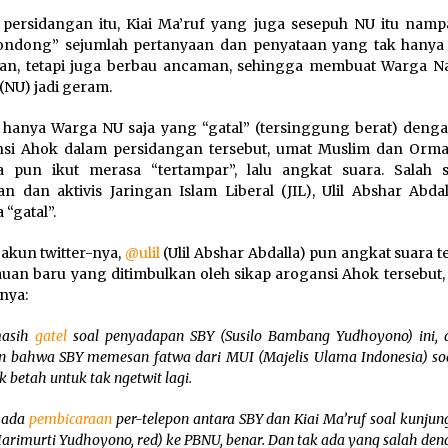
persidangan itu, Kiai Ma’ruf yang juga sesepuh NU itu nampa
ondong” sejumlah pertanyaan dan penyataan yang tak hanya
an, tetapi juga berbau ancaman, sehingga membuat Warga Na
(NU) jadi geram.
hanya Warga NU saja yang “gatal” (tersinggung berat) denga
si Ahok dalam persidangan tersebut, umat Muslim dan Orma
a pun ikut merasa “tertampar”, lalu angkat suara. Salah s
an dan aktivis Jaringan Islam Liberal (JIL), Ulil Abshar Abda
 “gatal”.
akun twitter-nya,
@ulil
(Ulil Abshar Abdalla) pun angkat suara 
uan baru yang ditimbulkan oleh sikap arogansi Ahok tersebut, 
nnya:
asih
gatel
soal penyadapan SBY (Susilo Bambang Yudhoyono) ini, 
n bahwa SBY memesan fatwa dari MUI (Majelis Ulama Indonesia) so
k betah untuk tak ngetwit lagi.
 ada
pembicaraan
per-telepon antara SBY dan Kiai Ma’ruf soal kunju
arimurti Yudhoyono, red) ke PBNU, benar. Dan tak ada yang salah deng