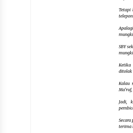
Tetapi
telepon
Apalag
mungkin
SBY sek
mungkin
Ketika
ditolak
Kalau 
Ma’ruf,
Jadi, 
pembica
Secara 
terima 