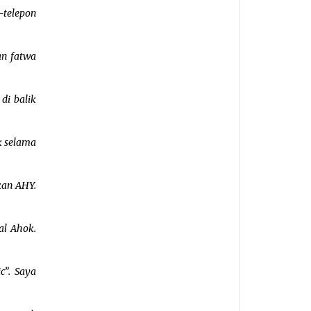
-telepon
an fatwa
di balik
k selama
kan AHY.
al Ahok.
c”. Saya