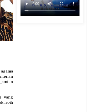
n agama
nterian
 spontan
in yang
ak lebih