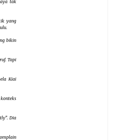
saya tak
tik yang
ulu.
ng bikin
uf. Tapi
ela Kiai
 konteks
ly”. Dia
komplain