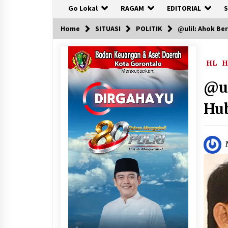
Go Lokal
RAGAM
EDITORIAL
S
Home
SITUASI
POLITIK
@ulil: Ahok Be
HL
H
@ul
Hub