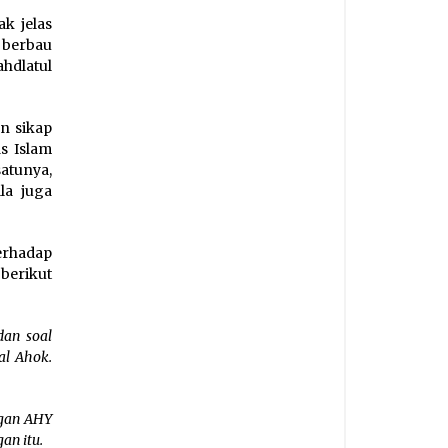
k jelas
 berbau
hdlatul
n sikap
s Islam
atunya,
lla juga
terhadap
berikut
dan soal
al Ahok.
ngan AHY
an itu.