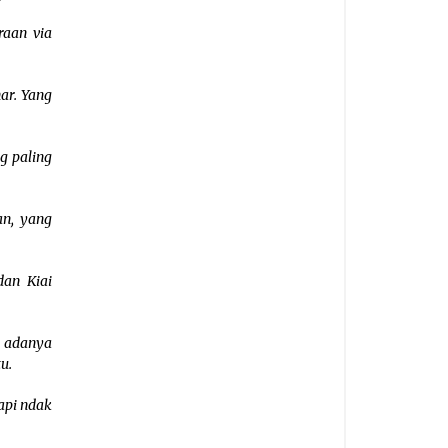
aan via
ar. Yang
g paling
an, yang
an Kiai
 adanya
u.
api ndak