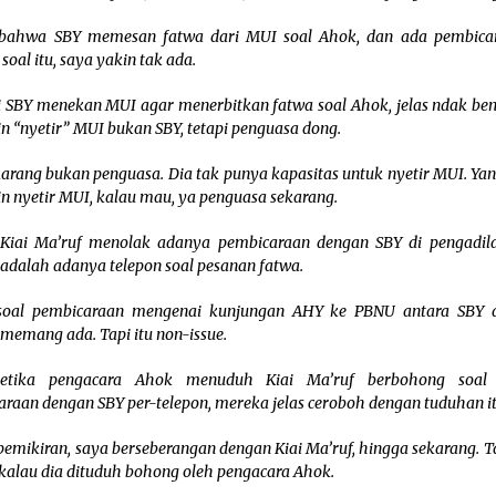
 bahwa SBY memesan fatwa dari MUI soal Ahok, dan ada pembicar
 soal itu, saya yakin tak ada.
i SBY menekan MUI agar menerbitkan fatwa soal Ahok, jelas ndak ben
 “nyetir” MUI bukan SBY, tetapi penguasa dong.
arang bukan penguasa. Dia tak punya kapasitas untuk nyetir MUI. Yan
 nyetir MUI, kalau mau, ya penguasa sekarang.
 Kiai Ma’ruf menolak adanya pembicaraan dengan SBY di pengadil
 adalah adanya telepon soal pesanan fatwa.
soal pembicaraan mengenai kunjungan AHY ke PBNU antara SBY d
 memang ada. Tapi itu non-issue.
ketika pengacara Ahok menuduh Kiai Ma’ruf berbohong soal
raan dengan SBY per-telepon, mereka jelas ceroboh dengan tuduhan it
pemikiran, saya berseberangan dengan Kiai Ma’ruf, hingga sekarang. T
kalau dia dituduh bohong oleh pengacara Ahok.