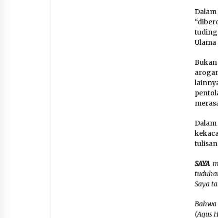
Dalam 
“diber
tuding
Ulama 
Bukan 
arogan
lainny
pentol
merasa
Dalam 
kekaca
tulisa
SAYA
m
tuduha
Saya ta
Bahwa
(Agus H