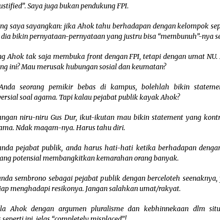
ustified”. Saya juga bukan pendukung FPI.
ang saya sayangkan: jika Ahok tahu berhadapan dengan kelompok sepe
dia bikin pernyataan-pernyataan yang justru bisa “membunuh”-nya se
ng Ahok tak saja membuka front dengan FPI, tetapi dengan umat NU
ang ini? Mau merusak hubungan sosial dan keumatan?
Anda seorang pemikir bebas di kampus, bolehlah bikin stateme
ersial soal agama. Tapi kalau pejabat publik kayak Ahok?
ngan niru-niru Gus Dur, ikut-ikutan mau bikin statement yang kontr
gama. Ndak maqam-nya. Harus tahu diri.
anda pejabat publik, anda harus hati-hati ketika berhadapan dengan
 yang potensial membangkitkan kemarahan orang banyak.
anda sembrono sebagai pejabat publik dengan berceloteh seenaknya,
iap menghadapi resikonya. Jangan salahkan umat/rakyat.
a Ahok dengan argumen pluralisme dan kebhinnekaan dlm situ
 seperti ini, jelas “completely misplaced”!