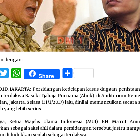
an dengan:
Facebook
Twitter
WhatsApp
Share
Share
.ID, JAKARTA: Persidangan kedelapan kasus dugaan penistaa
 terdakwa Basuki Tjahaja Purnama (Ahok), di Auditorium Keme
ian, Jakarta, Selasa (31/1/2017) lalu, dinilai memunculkan secara
h yang lebih serius.
nya, Ketua Majelis Ulama Indonesia (MUI) KH Ma’ruf Am
rkan sebagai saksi ahli dalam persidangan tersebut, justru namp
an didudukkan seolah sebagai terdakwa.