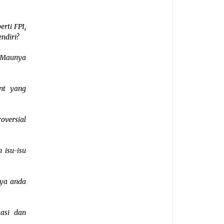
rti FPI,
ndiri?
. Maunya
nt yang
oversial
 isu-isu
 ya anda
asi dan