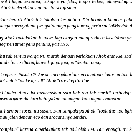
awal hingga sekarang, sikap saya jelas, tanpa tedeng aling-aling: 
 Ahok melecehkan agama. Ini sikap saya.
ukan berarti Ahok tak lakukan kesalahan. Dia lakukan blunder poli
dengan pernyataan-pernyataannya yang kurang perlu soal alMaidah d
ng Ahok melakukan blunder lagi dengan memproduksi kesalahan ya
segmen umat yang penting, yaitu NU.
ahu tak semua warga NU marah dengan perlakuan Ahok atas Kiai Ma’r
rah, harus diakui, banyak juga. Jangan “denial” dong.
Pengurus Pusat GP Ansor mengeluarkan pernyataan keras untuk b
 ini sudah “wake up call”. Ahok “crossing the line.”
r-blunder Ahok ini menegaskan satu hal: dia tak sensitif terhadap
 Insensitivitas dia bisa bahayakan hubungan-hubungan keumatan.
 harmoni sosial itu susah. Dan tampaknya Ahok “took this too light
au jalan dengan ego dan arogansinya sendiri.
complain” karena diperlakukan tak adil oleh FPI. Fair enough. Ini 