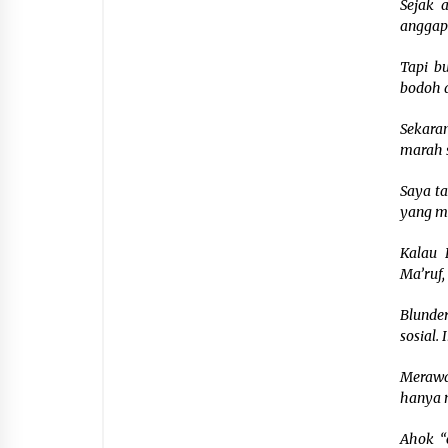
Sejak 
anggap
Tapi b
bodoh 
Sekara
marah 
Saya t
yang ma
Kalau 
Ma’ruf,
Blunde
sosial.
Merawat
hanya m
Ahok “