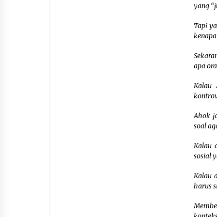
yang “j
Tapi y
kenapa 
Sekara
apa or
Kalau 
kontrov
Ahok ja
soal a
Kalau 
sosial
Kalau 
harus s
Membel
konteks