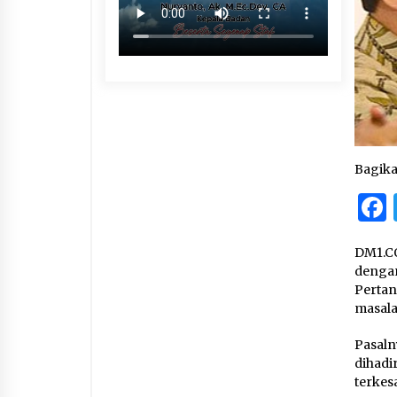
Bagik
DM1.CO
dengan
Pertan
masala
Pasal
dihadi
terkes