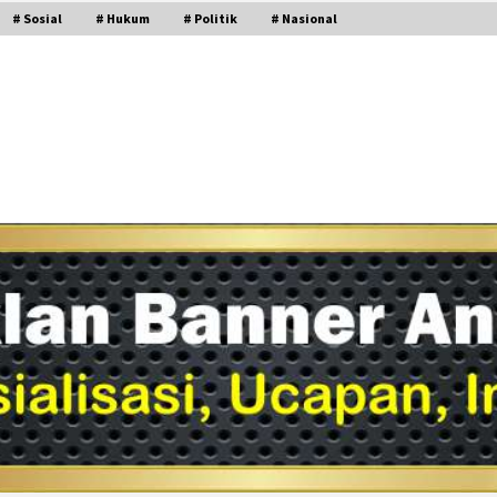
# Sosial
# Hukum
# Politik
# Nasional