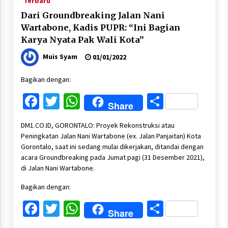
Terbaru
Dari Groundbreaking Jalan Nani
Wartabone, Kadis PUPR: “Ini Bagian
Karya Nyata Pak Wali Kota”
Muis Syam
01/01/2022
Bagikan dengan:
Facebook
Twitter
WhatsApp
Share
Share
DM1.CO.ID, GORONTALO: Proyek Rekonstruksi atau
Peningkatan Jalan Nani Wartabone (ex. Jalan Panjaitan) Kota
Gorontalo, saat ini sedang mulai dikerjakan, ditandai dengan
acara Groundbreaking pada Jumat pagi (31 Desember 2021),
di Jalan Nani Wartabone.
Bagikan dengan:
Facebook
Twitter
WhatsApp
Share
Share