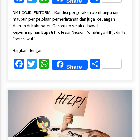
Share
DM1.CO.ID, EDITORIAL: Kondisi pergerakan pembangunan
maupun pengelolaan pemerintahan dan juga keuangan
daerah di Kabupaten Gorontalo sejak di bawah
kepemimpinan Bupati Profesor Nelson Pomalingo (NP), dinilai
“semrawut”.
Bagikan dengan:
Facebook
Twitter
WhatsApp
Share
Share