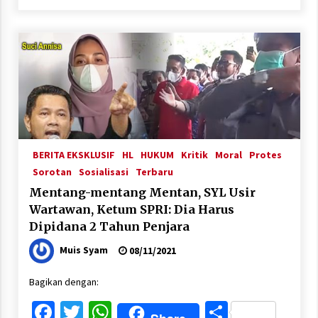
BERITA EKSKLUSIF
HL
HUKUM
Kritik
Moral
Protes
Sorotan
Sosialisasi
Terbaru
Mentang-mentang Mentan, SYL Usir
Wartawan, Ketum SPRI: Dia Harus
Dipidana 2 Tahun Penjara
Muis Syam
08/11/2021
Bagikan dengan:
Facebook
Twitter
WhatsApp
Share