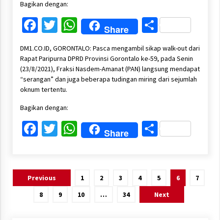
Bagikan dengan:
Facebook
Twitter
WhatsApp
Share
Share
DM1.CO.ID, GORONTALO: Pasca mengambil sikap walk-out dari
Rapat Paripurna DPRD Provinsi Gorontalo ke-59, pada Senin
(23/8/2021), Fraksi Nasdem-Amanat (PAN) langsung mendapat
“serangan” dan juga beberapa tudingan miring dari sejumlah
oknum tertentu.
Bagikan dengan:
Facebook
Twitter
WhatsApp
Share
Share
Paginasi
Previous
1
2
3
4
5
6
7
pos
8
9
10
…
34
Next