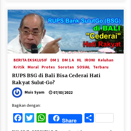
BERITA EKSKLUSIF
DM 1
DM 1 A
HL
IRONI
Keluhan
Kritik
Moral
Protes
Sorotan
SOSIAL
Terbaru
RUPS BSG di Bali Bisa Cederai Hati
Rakyat Sulut-Go?
Muis Syam
07/03/2022
Bagikan dengan:
Facebook
Twitter
WhatsApp
Share
Share