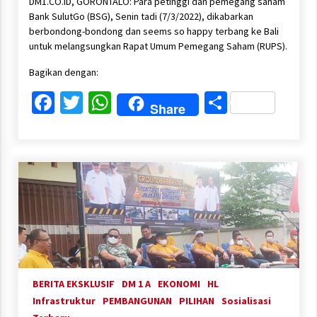
DM1.CO.ID, GORONTALO: Para petinggi dan pemegang saham
Bank SulutGo (BSG), Senin tadi (7/3/2022), dikabarkan
berbondong-bondong dan seems so happy terbang ke Bali
untuk melangsungkan Rapat Umum Pemegang Saham (RUPS).
Bagikan dengan:
Facebook
Twitter
WhatsApp
Share
Share
BERITA EKSKLUSIF
DM 1 A
EKONOMI
HL
Infrastruktur
PEMBANGUNAN
PILIHAN
Sosialisasi