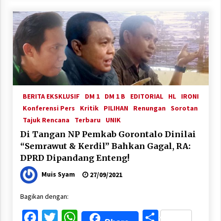
BERITA EKSKLUSIF
DM 1
DM 1 B
EDITORIAL
HL
IRONI
Konferensi Pers
Kritik
PILIHAN
Renungan
Sorotan
Tajuk Rencana
Terbaru
UNIK
Di Tangan NP Pemkab Gorontalo Dinilai
“Semrawut & Kerdil” Bahkan Gagal, RA:
DPRD Dipandang Enteng!
Muis Syam
27/09/2021
Bagikan dengan:
Facebook
Twitter
WhatsApp
Share