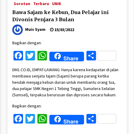
Sorotan
Terbaru
UNIK
Bawa Sajam ke Kebun, Dua Pelajar ini
Divonis Penjara 3 Bulan
Muis Syam
15/03/2022
Bagikan dengan:
Facebook
Twitter
WhatsApp
Share
Share
DM1.CO.ID, EMPAT-LAWANG: Hanya karena kedapatan di jalan
membawa senjata tajam (Sajam) berupa parang ketika
hendak menjaga kebun durian untuk membantu orang tua,
dua pelajar SMK Negeri 1 Tebing Tinggi, Sumatera Selatan
(Sumsel), terpaksa berurusan dan diproses secara hukum.
Bagikan dengan:
Facebook
Twitter
WhatsApp
Share
Share