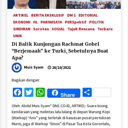
ARTIKEL
BERITA EKSKLUSIF
DM 1
EDITORIAL
EKONOMI
HL
PARIWISATA
PERSpektif
POLITIK
SINDIRAN
Sorotan
SOSIAL
Tajuk Rencana
Terbaru
UNIK
Di Balik Kunjungan Rachmat Gobel
“Berjemaah” ke Turki, Sebetulnya Buat
Apa?
Muis Syam
26/10/2021
Bagikan dengan:
Facebook
Twitter
WhatsApp
Share
Share
Oleh: Abdul Muis Syam* DM1.CO.ID, ARTIKEL: Suara bising
kendaraan yang melintas lalu-lalang di depan Warung Kopi
(Warkop) “Ano” yang terletak di kawasan pusat pertokoan
Murni, juga di Warkop “Dinox” di Pasar Tua Kota Gorontalo,