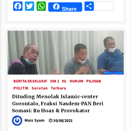
Facebook
Twitter
WhatsApp
Share
Share
BERITA EKSKLUSIF
DM 1
HL
HUKUM
PILIHAN
POLITIK
Sorotan
Terbaru
Dituding Menolak Islamic-center
Gorontalo, Fraksi Nasdem-PAN Beri
Somasi: Itu Hoax & Provokator
Muis Syam
30/08/2021