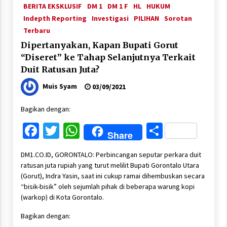
BERITA EKSKLUSIF
DM 1
DM 1 F
HL
HUKUM
Indepth Reporting
Investigasi
PILIHAN
Sorotan
Terbaru
Dipertanyakan, Kapan Bupati Gorut
“Diseret” ke Tahap Selanjutnya Terkait
Duit Ratusan Juta?
Muis Syam
03/09/2021
Bagikan dengan:
Facebook
Twitter
WhatsApp
Share
Share
DM1.CO.ID, GORONTALO: Perbincangan seputar perkara duit
ratusan juta rupiah yang turut melilit Bupati Gorontalo Utara
(Gorut), Indra Yasin, saat ini cukup ramai dihembuskan secara
“bisik-bisik” oleh sejumlah pihak di beberapa warung kopi
(warkop) di Kota Gorontalo.
Bagikan dengan: