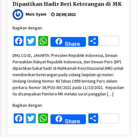
Dipastikan Hadir Beri Keterangan di MK
Muis Syam
28/09/2021
Bagikan dengan:
Facebook
Twitter
WhatsApp
Share
Share
DM1.CO.ID, JAKARTA: Presiden Republik Indonesia, Dewan
Perwakilan Rakyat Republik Indonesia, dan Dewan Pers (DP)
dipastikan bakal hadir di Mahkamah Konstitusional (MK) untuk
memberikan keterangan pada sidang lanjutan uji materi
Undang-Undang Nomor 40 Tahun 1999 tentang Pers dalam
perkara: Nomor 38/PUU-XIX/2021 pada 11/10/2021. Kepastian
itu disampaikan Panitera MK melalui surat panggilan […]
Bagikan dengan:
Facebook
Twitter
WhatsApp
Share
Share