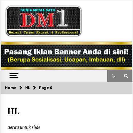
Skip
to
content
DM1
Home
HL
Page 6
HL
Berita untuk slide