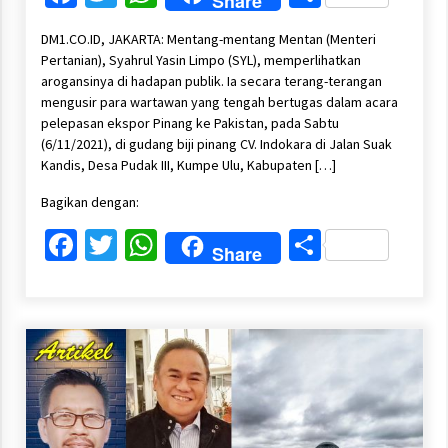
Share
DM1.CO.ID, JAKARTA: Mentang-mentang Mentan (Menteri
Pertanian), Syahrul Yasin Limpo (SYL), memperlihatkan
arogansinya di hadapan publik. Ia secara terang-terangan
mengusir para wartawan yang tengah bertugas dalam acara
pelepasan ekspor Pinang ke Pakistan, pada Sabtu
(6/11/2021), di gudang biji pinang CV. Indokara di Jalan Suak
Kandis, Desa Pudak III, Kumpe Ulu, Kabupaten […]
Bagikan dengan:
Facebook
Twitter
WhatsApp
Share
Share