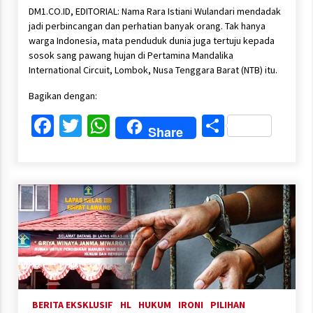
DM1.CO.ID, EDITORIAL: Nama Rara Istiani Wulandari mendadak
jadi perbincangan dan perhatian banyak orang. Tak hanya
warga Indonesia, mata penduduk dunia juga tertuju kepada
sosok sang pawang hujan di Pertamina Mandalika
International Circuit, Lombok, Nusa Tenggara Barat (NTB) itu.
Bagikan dengan:
Facebook
Twitter
WhatsApp
Share
Share
BERITA EKSKLUSIF
HL
HUKUM
IRONI
PILIHAN