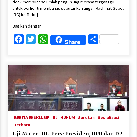
tidak membuat sejumlah pengunjung merasa terganggu
untuk berhenti membahas seputar kunjungan Rachmat Gobel
(RG) ke Turki. […]
Bagikan dengan:
Facebook
Twitter
WhatsApp
Share
Share
BERITA EKSKLUSIF
HL
HUKUM
Sorotan
Sosialisasi
Terbaru
Uji Materi UU Pers: Presiden, DPR dan DP