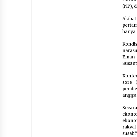
(NP), d
Akiba
pertam
hanya 
Kondis
narasu
Eman 
Susant
Konfer
sore (
pember
anggar
Secara
ekono
ekono
rakyat
susah,”