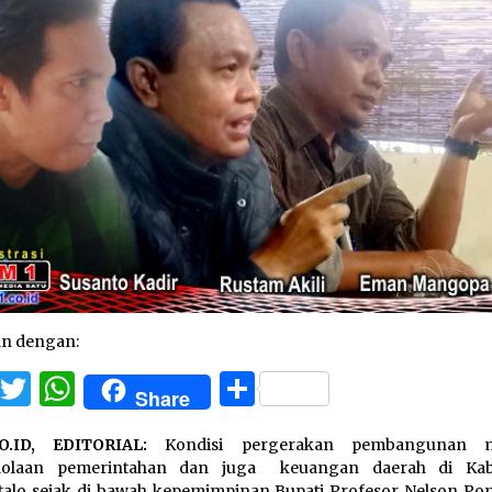
an dengan:
Facebook
Twitter
WhatsApp
Share
Share
O.ID, EDITORIAL:
Kondisi pergerakan pembangunan 
lolaan pemerintahan dan juga keuangan daerah di Kab
alo sejak di bawah kepemimpinan Bupati Profesor Nelson Po