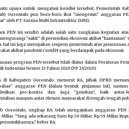
satu upaya untuk mengatasi kondisi tersebut, Pemerintah Ka
ab) Gorontalo pun buru-buru ikut “mengemis” anggaran P
ai” oleh PT. Sarana Multi Infrastruktur (SMI).
m PEN ini sendiri adalah salah satu rangkaian kegiatan ata
mengurangi “sakit” di persendian ekonomi akibat “hantaman” C
a, hal ini juga merupakan respons pemerintah atas penurunan a
akat akibat pandemi Covid19 yang berdampak pada ekonomi.
anaan program PEN tersebut telah diatur dalam Peraturan Pem
ik Indonesia Nomor 23 Tahun 2020 (PP 23/2020).
s di Kabupaten Gorontalo, menurut RA, pihak DPRD meman
ahas” anggaran PEN (dalam bentuk pinjaman ini), namun 
bulkan pro-kontra dan juga “gesekan”, baik antar-l
ntahan maupun antar elemen masyarakat di tengah-tengah publ
b Gorontalo, ungkap RA, telah mengajukan anggaran PEN 
 Miliar. “Yang ada sekarang baru Rp.59 Miliar. Rp.59 Miliar itup
 peruntukkannya,” beber RA.