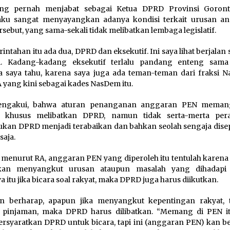
ng pernah menjabat sebagai Ketua DPRD Provinsi Goronta
ku sangat menyayangkan adanya kondisi terkait urusan a
rsebut, yang sama-sekali tidak melibatkan lembaga legislatif.
intahan itu ada dua, DPRD dan eksekutif. Ini saya lihat berjalan 
ri. Kadang-kadang eksekutif terlalu pandang enteng sam
 saya tahu, karena saya juga ada teman-teman dari fraksi N
A yang kini sebagai kades NasDem itu.
ngakui, bahwa aturan penanganan anggaran PEN memang
a khusus melibatkan DPRD, namun tidak serta-merta pe
kan DPRD menjadi terabaikan dan bahkan seolah sengaja dise
saja.
 menurut RA, anggaran PEN yang diperoleh itu tentulah karena
akan menyangkut urusan ataupun masalah yang dihadapi 
a itu jika bicara soal rakyat, maka DPRD juga harus diikutkan.
n berharap, apapun jika menyangkut kepentingan rakyat, t
t pinjaman, maka DPRD harus dilibatkan. “Memang di PEN it
syaratkan DPRD untuk bicara, tapi ini (anggaran PEN) kan be