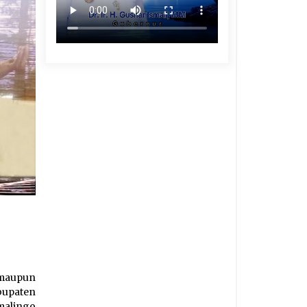
maupun
upaten
malingo