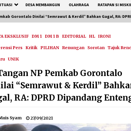
ITUASI
DESA MEMBANGUN
OLAHRAGA
RATAPAN SI MISKI
mkab Gorontalo Dinilai “Semrawut & Kerdil” Bahkan Gagal, RA: DP
TA EKSKLUSIF
DM 1
DM 1 B
EDITORIAL
HL
IRONI
rensi Pers
Kritik
PILIHAN
Renungan
Sorotan
Tajuk Ren
aru
UNIK
 Tangan NP Pemkab Gorontalo
ilai “Semrawut & Kerdil” Bahk
al, RA: DPRD Dipandang Enten
Muis Syam
27/09/2021