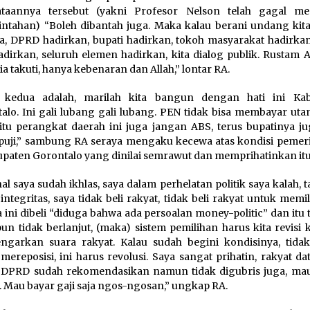
ataannya tersebut (yakni Profesor Nelson telah gagal me
ntahan) “Boleh dibantah juga. Maka kalau berani undang kit
a, DPRD hadirkan, bupati hadirkan, tokoh masyarakat hadirkan
adirkan, seluruh elemen hadirkan, kita dialog publik. Rustam A
ia takuti, hanya kebenaran dan Allah,” lontar RA.
 kedua adalah, marilah kita bangun dengan hati ini Ka
alo. Ini gali lubang gali lubang. PEN tidak bisa membayar uta
itu perangkat daerah ini juga jangan ABS, terus bupatinya j
-puji,” sambung RA seraya mengaku kecewa atas kondisi pemer
upaten Gorontalo yang dinilai semrawut dan memprihatinkan itu
al saya sudah ikhlas, saya dalam perhelatan politik saya kalah, t
integritas, saya tidak beli rakyat, tidak beli rakyat untuk memil
 ini dibeli “diduga bahwa ada persoalan money-politic” dan itu 
un tidak berlanjut, (maka) sistem pemilihan harus kita revisi 
garkan suara rakyat. Kalau sudah begini kondisinya, tida
mereposisi, ini harus revolusi. Saya sangat prihatin, rakyat d
 DPRD sudah rekomendasikan namun tidak digubris juga, ma
ni. Mau bayar gaji saja ngos-ngosan,” ungkap RA.