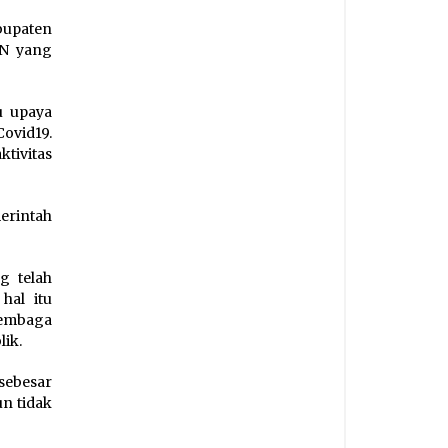
bupaten
EN yang
u upaya
ovid19.
ktivitas
erintah
g telah
hal itu
embaga
ik.
sebesar
un tidak