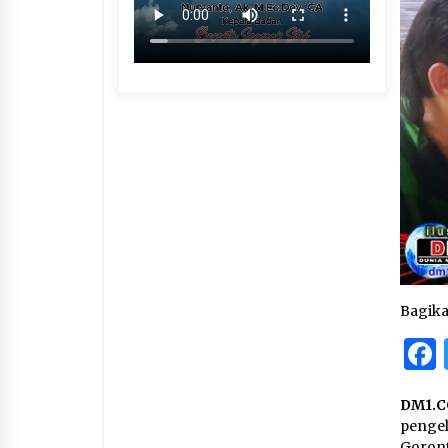
Bagik
DM1.C
penge
Goront