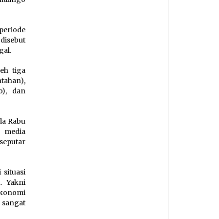
periode
disebut
gal.
eh tiga
tahan),
), dan
da Rabu
i media
seputar
situasi
. Yakni
ekonomi
h sangat