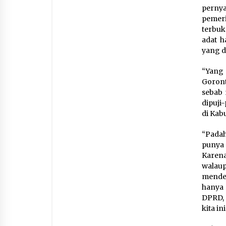
perny
pemeri
terbuk
adat h
yang d
“Yang
Goront
sebab 
dipuji
di Kab
“Padah
punya 
Karena
walaup
menden
hanya 
DPRD,
kita i