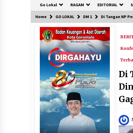
Go Lokal
RAGAM
EDITORIAL
S
Home
GO LOKAL
DM 1
Di Tangan NP Pe
BERI
Konfe
Terb
Di
Din
Gag