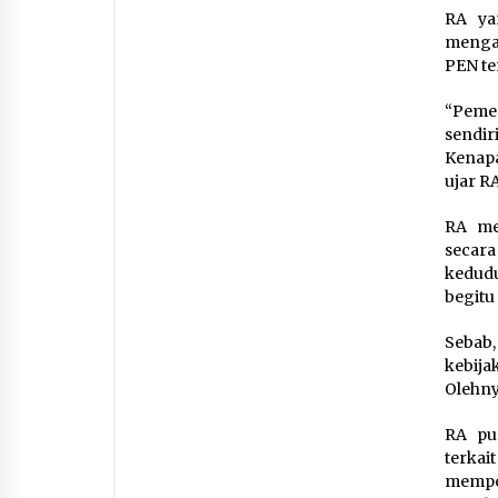
RA ya
menga
PEN te
“Pemer
sendi
Kenapa
ujar R
RA me
secar
kedudu
begitu 
Sebab,
kebij
Olehny
RA pu
terkai
memper