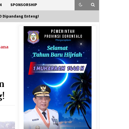
N
SPONSORSHIP
RD Dipandang Enteng!
cana
an
g!