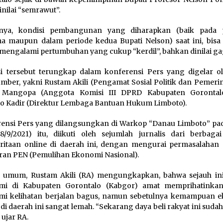
inilai “semrawut”.
tnya, kondisi pembangunan yang diharapkan (baik pada 
a maupun dalam periode kedua Bupati Nelson) saat ini, bisa 
mengalami pertumbuhan yang cukup “kerdil”, bahkan dinilai ga
i tersebut terungkap dalam konferensi Pers yang digelar ol
mber, yakni Rustam Akili (Pengamat Sosial Politik dan Pemerin
Mangopa (Anggota Komisi III DPRD Kabupaten Gorontalo
o Kadir (Direktur Lembaga Bantuan Hukum Limboto).
ensi Pers yang dilangsungkan di Warkop “Danau Limboto” pa
8/9/2021) itu, diikuti oleh sejumlah jurnalis dari berbaga
itaan online di daerah ini, dengan mengurai permasalahan 
an PEN (Pemulihan Ekonomi Nasional).
 umum, Rustam Akili (RA) mengungkapkan, bahwa sejauh ini 
mi di Kabupaten Gorontalo (Kabgor) amat memprihatinkan
mi kelihatan berjalan bagus, namun sebetulnya kemampuan 
 di daerah ini sangat lemah. “Sekarang daya beli rakyat ini suda
 ujar RA.