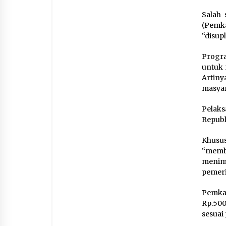
Salah 
(Pemk
“disupl
Progra
untuk 
Artiny
masyar
Pelaks
Republ
Khusu
“memb
menim
pemeri
Pemka
Rp.500
sesuai