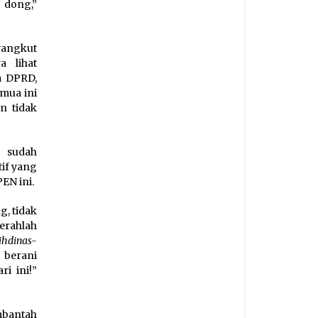
 dong,”
angkut
 lihat
a DPRD,
emua ini
n tidak
i sudah
if yang
EN ini.
g, tidak
serahlah
ihdinas-
 berani
i ini!”
mbantah