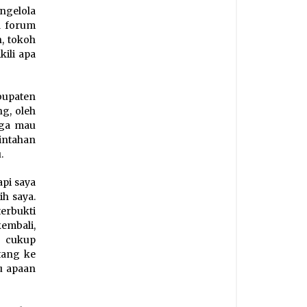
ngelola
a forum
, tokoh
kili apa
bupaten
ng, oleh
uga mau
intahan
.
api saya
ih saya.
terbukti
kembali,
k cukup
atang ke
u apaan