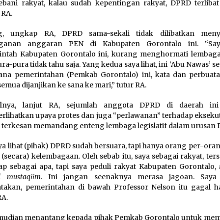
ani rakyat, kalau sudah kepentingan rakyat, DPRD terlibat
 RA.
g, ungkap RA, DPRD sama-sekali tidak dilibatkan meny
ganan anggaran PEN di Kabupaten Gorontalo ini. “Saya
intah Kabupaten Gorontalo ini, kurang menghormati lembag
ura-pura tidak tahu saja. Yang kedua saya lihat, ini ‘Abu Nawas’ s
ana pemerintahan (Pemkab Gorontalo) ini, kata dan perbuata
semua dijanjikan ke sana ke mari,” tutur RA.
ulnya, lanjut RA, sejumlah anggota DPRD di daerah in
lihatkan upaya protes dan juga “perlawanan” terhadap eksekut
 terkesan memandang enteng lembaga legislatif dalam urusan P
aya lihat (pihak) DPRD sudah bersuara, tapi hanya orang per-oran
 (secara) kelembagaan. Oleh sebab itu, saya sebagai rakyat, ter
p sebagai apa, tapi saya peduli rakyat Kabupaten Gorontalo,
al mustaqiim
. Ini jangan seenaknya merasa jagoan. Saya
akan, pemerintahan di bawah Professor Nelson itu gagal har
RA.
mudian menantang kepada pihak Pemkab Gorontalo untuk me