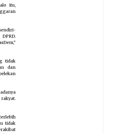
lo itu,
nggaran
sendiri-
a DPRD.
asDem,”
 tidak
ran dan
pelekan
 adanya
rakyat.
erlebih
u tidak
rakibat