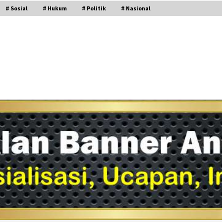
# Sosial
# Hukum
# Politik
# Nasional