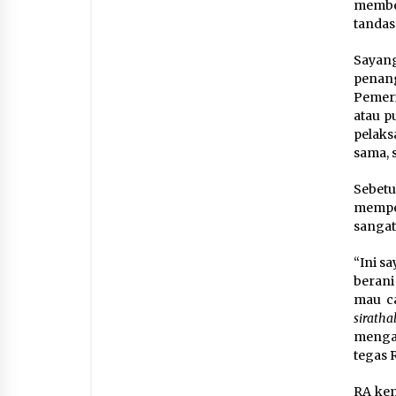
membeb
tandas
Sayan
penan
Pemer
atau p
pelaks
sama, 
Sebet
memper
sangat
“Ini s
berani
mau ca
sirath
mengat
tegas 
RA ke