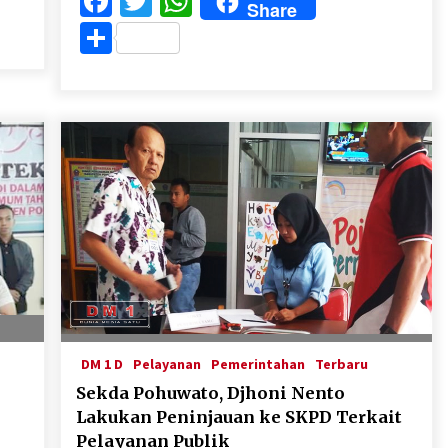
Facebook
Twitter
WhatsApp
Share
Share
DM 1 D
Pelayanan
Pemerintahan
Terbaru
Sekda Pohuwato, Djhoni Nento
Lakukan Peninjauan ke SKPD Terkait
Pelayanan Publik