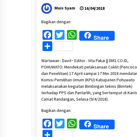
Muis Syam
16/04/2018
Bagikan dengan:
Facebook
Twitter
WhatsApp
Share
Share
Wartawan : Davit~ Editor : Vita Pakai || DM1.CO.ID,
POHUWATO: Mendekati pelaksanaan Coklit (Pencoc
dan Penelitian) 17 April sampai 17 Mei 2018 mendata
Komisi Pemilihan Umum (KPU) Kabupaten Pohuwato
melaksanakan kegiatan Bimbingan teknis (Bimtek)
terhadap PPS dan Pantarlih, yang bertempat di Kant
Camat Randangan, Selasa (9/4/2018).
Bagikan dengan:
Facebook
Twitter
WhatsApp
Share
Share