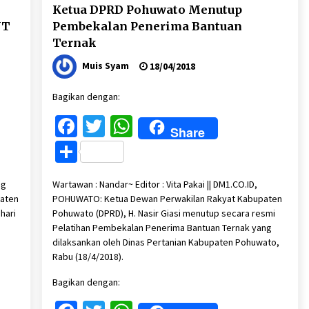
Ketua DPRD Pohuwato Menutup
UT
Pembekalan Penerima Bantuan
Ternak
Muis Syam
18/04/2018
Bagikan dengan:
Facebook
Twitter
WhatsApp
Share
Share
ng
Wartawan : Nandar~ Editor : Vita Pakai || DM1.CO.ID,
paten
POHUWATO: Ketua Dewan Perwakilan Rakyat Kabupaten
hari
Pohuwato (DPRD), H. Nasir Giasi menutup secara resmi
Pelatihan Pembekalan Penerima Bantuan Ternak yang
dilaksankan oleh Dinas Pertanian Kabupaten Pohuwato,
Rabu (18/4/2018).
Bagikan dengan: