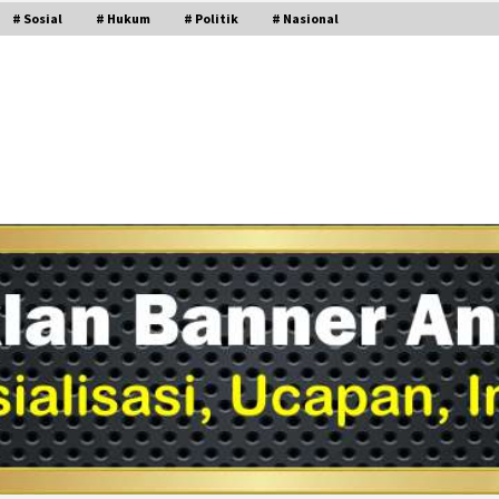
# Sosial
# Hukum
# Politik
# Nasional