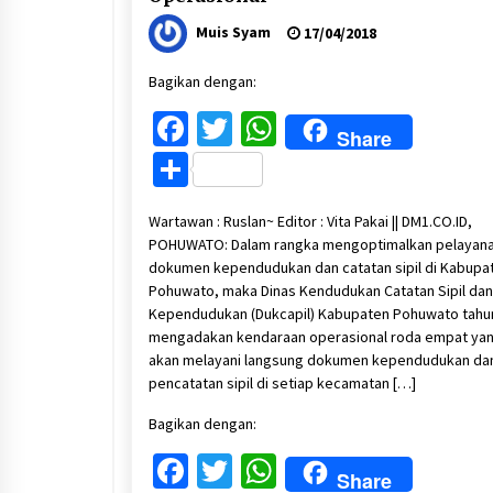
Muis Syam
17/04/2018
Bagikan dengan:
Facebook
Twitter
WhatsApp
Share
Share
Wartawan : Ruslan~ Editor : Vita Pakai || DM1.CO.ID,
POHUWATO: Dalam rangka mengoptimalkan pelayan
dokumen kependudukan dan catatan sipil di Kabupa
Pohuwato, maka Dinas Kendudukan Catatan Sipil dan
Kependudukan (Dukcapil) Kabupaten Pohuwato tahun
mengadakan kendaraan operasional roda empat ya
akan melayani langsung dokumen kependudukan da
pencatatan sipil di setiap kecamatan […]
Bagikan dengan:
Facebook
Twitter
WhatsApp
Share