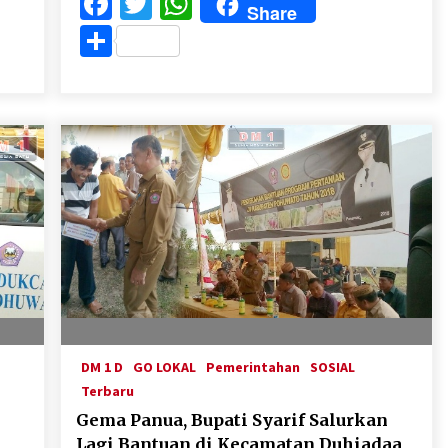
Facebook
Twitter
WhatsApp
Share
Share
DM 1 D
GO LOKAL
Pemerintahan
SOSIAL
Terbaru
Gema Panua, Bupati Syarif Salurkan
Lagi Bantuan di Kecamatan Duhiadaa