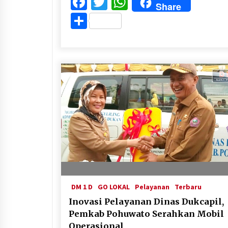
Facebook
Twitter
WhatsApp
Share
Share
DM 1 D
GO LOKAL
Pelayanan
Terbaru
Inovasi Pelayanan Dinas Dukcapil,
Pemkab Pohuwato Serahkan Mobil
Operasional