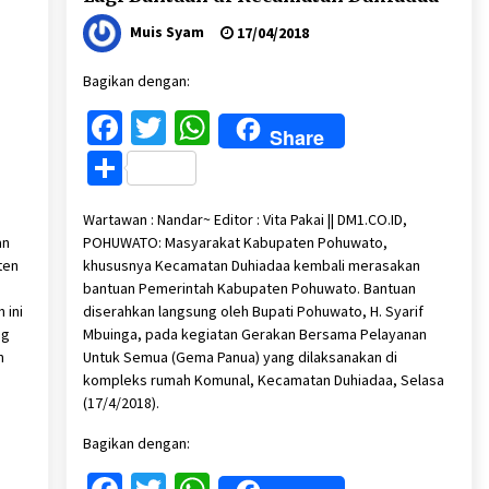
Muis Syam
17/04/2018
Bagikan dengan:
Facebook
Twitter
WhatsApp
Share
Share
Wartawan : Nandar~ Editor : Vita Pakai || DM1.CO.ID,
an
POHUWATO: Masyarakat Kabupaten Pohuwato,
ten
khususnya Kecamatan Duhiadaa kembali merasakan
bantuan Pemerintah Kabupaten Pohuwato. Bantuan
 ini
diserahkan langsung oleh Bupati Pohuwato, H. Syarif
ng
Mbuinga, pada kegiatan Gerakan Bersama Pelayanan
n
Untuk Semua (Gema Panua) yang dilaksanakan di
kompleks rumah Komunal, Kecamatan Duhiadaa, Selasa
(17/4/2018).
Bagikan dengan: