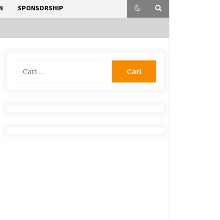
N
SPONSORSHIP
Cari
untuk: