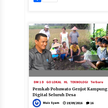
DM 1 D
GO LOKAL
HL
TEKNOLOGI
Terbaru
Pemkab Pohuwato Genjot Kampung
Digital Seluruh Desa
Muis Syam
19/09/2016
16