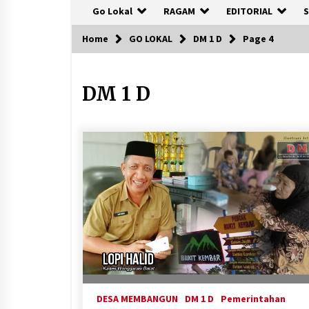
Go Lokal
RAGAM
EDITORIAL
S
Home
GO LOKAL
DM 1 D
Page 4
DM 1 D
DESA MEMBANGUN
DM 1 D
Pemerintahan