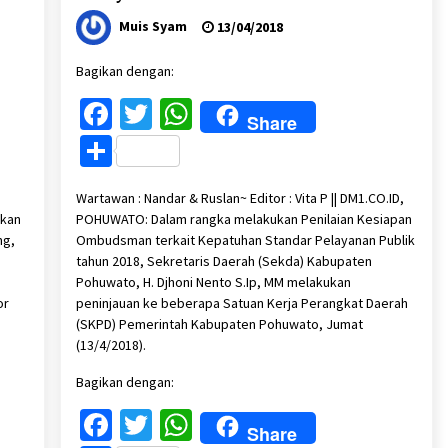
Muis Syam
13/04/2018
Bagikan dengan:
Facebook
Twitter
WhatsApp
Share
Share
Wartawan : Nandar & Ruslan~ Editor : Vita P || DM1.CO.ID,
okan
POHUWATO: Dalam rangka melakukan Penilaian Kesiapan
ng,
Ombudsman terkait Kepatuhan Standar Pelayanan Publik
tahun 2018, Sekretaris Daerah (Sekda) Kabupaten
Pohuwato, H. Djhoni Nento S.Ip, MM melakukan
or
peninjauan ke beberapa Satuan Kerja Perangkat Daerah
(SKPD) Pemerintah Kabupaten Pohuwato, Jumat
(13/4/2018).
Bagikan dengan:
Facebook
Twitter
WhatsApp
Share