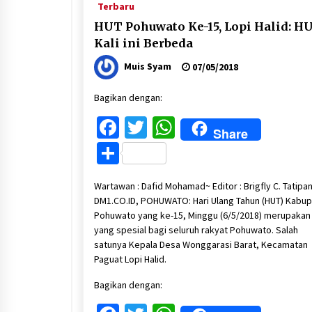
Terbaru
HUT Pohuwato Ke-15, Lopi Halid: H
Kali ini Berbeda
Muis Syam
07/05/2018
Bagikan dengan:
Facebook
Twitter
WhatsApp
Share
Share
Wartawan : Dafid Mohamad~ Editor : Brigfly C. Tatipa
DM1.CO.ID, POHUWATO: Hari Ulang Tahun (HUT) Kabu
Pohuwato yang ke-15, Minggu (6/5/2018) merupakan 
yang spesial bagi seluruh rakyat Pohuwato. Salah
satunya Kepala Desa Wonggarasi Barat, Kecamatan
Paguat Lopi Halid.
Bagikan dengan: