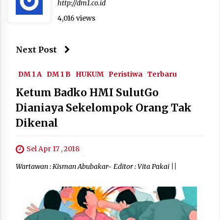
http://dm1.co.id
4,016 views
Next Post
DM 1 A
DM 1 B
HUKUM
Peristiwa
Terbaru
Ketum Badko HMI SulutGo
Dianiaya Sekelompok Orang Tak
Dikenal
Sel Apr 17 , 2018
Wartawan : Kisman Abubakar~ Editor : Vita Pakai ||