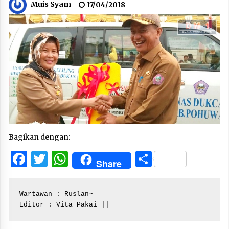
Muis Syam
17/04/2018
Bagikan dengan:
Facebook
Twitter
WhatsApp
Share
Share
Wartawan : Ruslan~

Editor : Vita Pakai ||