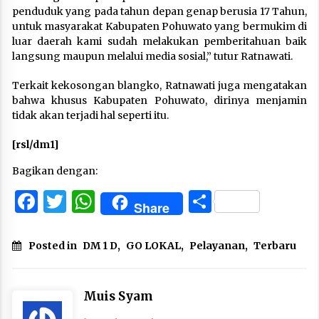
penduduk yang pada tahun depan genap berusia 17 Tahun,
untuk masyarakat Kabupaten Pohuwato yang bermukim di
luar daerah kami sudah melakukan pemberitahuan baik
langsung maupun melalui media sosial,” tutur Ratnawati.
Terkait kekosongan blangko, Ratnawati juga mengatakan
bahwa khusus Kabupaten Pohuwato, dirinya menjamin
tidak akan terjadi hal seperti itu.
[rsl/dm1]
Bagikan dengan:
Facebook
Twitter
WhatsApp
Share
Share
Posted in
DM 1 D
,
GO LOKAL
,
Pelayanan
,
Terbaru
Muis Syam