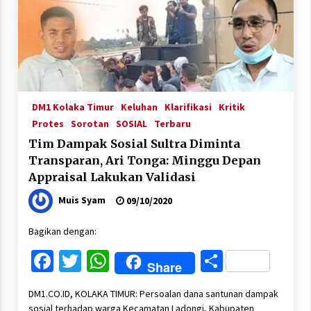
DM1 Kolaka Timur
Keluhan
Klarifikasi
Kritik
Protes
Sorotan
SOSIAL
Terbaru
Tim Dampak Sosial Sultra Diminta
Transparan, Ari Tonga: Minggu Depan
Appraisal Lakukan Validasi
Muis Syam
09/10/2020
Bagikan dengan:
Facebook
Twitter
WhatsApp
Share
Share
DM1.CO.ID, KOLAKA TIMUR: Persoalan dana santunan dampak
sosial terhadap warga Kecamatan Ladongi, Kabupaten