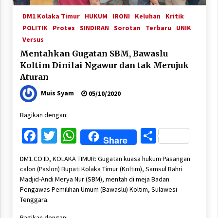
DM1 Kolaka Timur
HUKUM
IRONI
Keluhan
Kritik
POLITIK
Protes
SINDIRAN
Sorotan
Terbaru
UNIK
Versus
Mentahkan Gugatan SBM, Bawaslu
Koltim Dinilai Ngawur dan tak Merujuk
Aturan
Muis Syam
05/10/2020
Bagikan dengan:
Facebook
Twitter
WhatsApp
Share
Share
DM1.CO.ID, KOLAKA TIMUR: Gugatan kuasa hukum Pasangan
calon (Paslon) Bupati Kolaka Timur (Koltim), Samsul Bahri
Madjid-Andi Merya Nur (SBM), mentah di meja Badan
Pengawas Pemilihan Umum (Bawaslu) Koltim, Sulawesi
Tenggara.
Bagikan dengan: