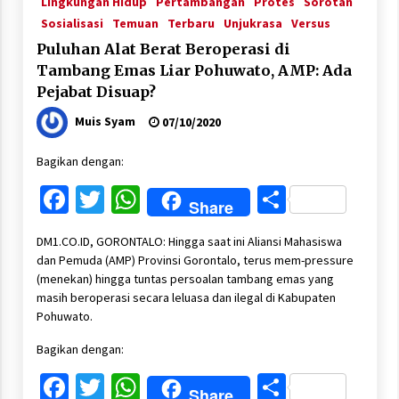
Lingkungan Hidup
Pertambangan
Protes
Sorotan
Sosialisasi
Temuan
Terbaru
Unjukrasa
Versus
Puluhan Alat Berat Beroperasi di
Tambang Emas Liar Pohuwato, AMP: Ada
Pejabat Disuap?
Muis Syam
07/10/2020
Bagikan dengan:
Facebook
Twitter
WhatsApp
Share
Share
DM1.CO.ID, GORONTALO: Hingga saat ini Aliansi Mahasiswa
dan Pemuda (AMP) Provinsi Gorontalo, terus mem-pressure
(menekan) hingga tuntas persoalan tambang emas yang
masih beroperasi secara leluasa dan ilegal di Kabupaten
Pohuwato.
Bagikan dengan:
Facebook
Twitter
WhatsApp
Share
Share