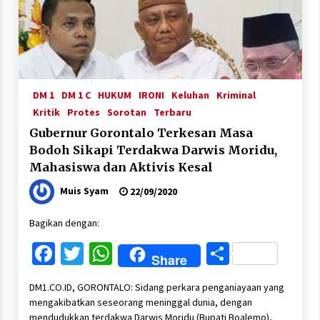
DM 1
DM 1 C
HUKUM
IRONI
Keluhan
Kriminal
Kritik
Protes
Sorotan
Terbaru
Gubernur Gorontalo Terkesan Masa
Bodoh Sikapi Terdakwa Darwis Moridu,
Mahasiswa dan Aktivis Kesal
Muis Syam
22/09/2020
Bagikan dengan:
Facebook
Twitter
WhatsApp
Share
Share
DM1.CO.ID, GORONTALO: Sidang perkara penganiayaan yang
mengakibatkan seseorang meninggal dunia, dengan
mendudukkan terdakwa Darwis Moridu (Bupati Boalemo),