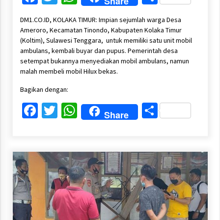
Share
DM1.CO.ID, KOLAKA TIMUR: Impian sejumlah warga Desa
Ameroro, Kecamatan Tinondo, Kabupaten Kolaka Timur
(Koltim), Sulawesi Tenggara, untuk memiliki satu unit mobil
ambulans, kembali buyar dan pupus. Pemerintah desa
setempat bukannya menyediakan mobil ambulans, namun
malah membeli mobil Hilux bekas.
Bagikan dengan:
Facebook
Twitter
WhatsApp
Share
Share