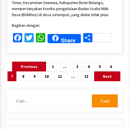
Timur, Kecamatan Suwawa, Kabupaten Bone Bolango,
mempertanyakan kondisi pengelolaan Badan Usaha Milik
Desa (BUMDes) di desa setempat, yang dinilai tidak jelas.
Bagikan dengan:
Facebook
Twitter
WhatsApp
Share
Share
Paginasi
Previous
1
…
3
4
5
6
pos
7
8
9
10
11
…
13
Next
Cari
untuk: