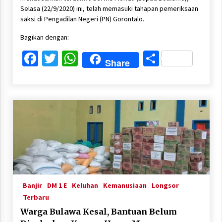
Selasa (22/9/2020) ini, telah memasuki tahapan pemeriksaan
saksi di Pengadilan Negeri (PN) Gorontalo.
Bagikan dengan:
Facebook
Twitter
WhatsApp
Share
Share
Banjir
DM 1 E
Keluhan
Kemanusiaan
Longsor
Terbaru
Warga Bulawa Kesal, Bantuan Belum