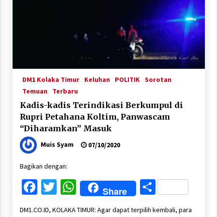
DM1 Kolaka Timur
Keluhan
POLITIK
Sorotan
Temuan
Terbaru
Kadis-kadis Terindikasi Berkumpul di
Rupri Petahana Koltim, Panwascam
“Diharamkan” Masuk
Muis Syam
07/10/2020
Bagikan dengan:
Facebook
Twitter
WhatsApp
Share
Share
DM1.CO.ID, KOLAKA TIMUR: Agar dapat terpilih kembali, para