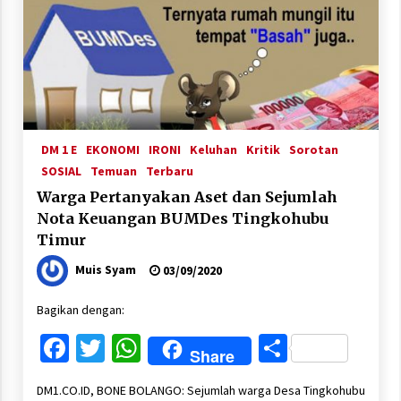
DM 1 E
EKONOMI
IRONI
Keluhan
Kritik
Sorotan
SOSIAL
Temuan
Terbaru
Warga Pertanyakan Aset dan Sejumlah
Nota Keuangan BUMDes Tingkohubu
Timur
Muis Syam
03/09/2020
Bagikan dengan:
Facebook
Twitter
WhatsApp
Share
Share
DM1.CO.ID, BONE BOLANGO: Sejumlah warga Desa Tingkohubu