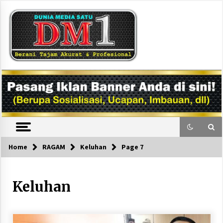
Skip
to
content
DM1
Home
RAGAM
Keluhan
Page 7
Keluhan