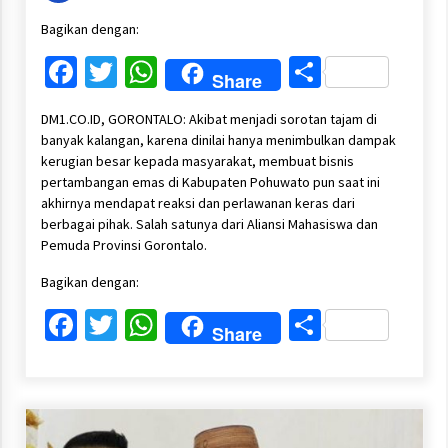
Bagikan dengan:
Facebook
Twitter
WhatsApp
Share
Share
DM1.CO.ID, GORONTALO: Akibat menjadi sorotan tajam di
banyak kalangan, karena dinilai hanya menimbulkan dampak
kerugian besar kepada masyarakat, membuat bisnis
pertambangan emas di Kabupaten Pohuwato pun saat ini
akhirnya mendapat reaksi dan perlawanan keras dari
berbagai pihak. Salah satunya dari Aliansi Mahasiswa dan
Pemuda Provinsi Gorontalo.
Bagikan dengan:
Facebook
Twitter
WhatsApp
Share
Share