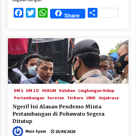
Facebook
Twitter
WhatsApp
Share
Share
DM 1
DM 1 D
HUKUM
Keluhan
Lingkungan Hidup
Pertambangan
Sorotan
Terbaru
UNIK
Unjukrasa
Ngeri! Ini Alasan Pendemo Minta
Pertambangan di Pohuwato Segera
Ditutup
Muis Syam
25/09/2020