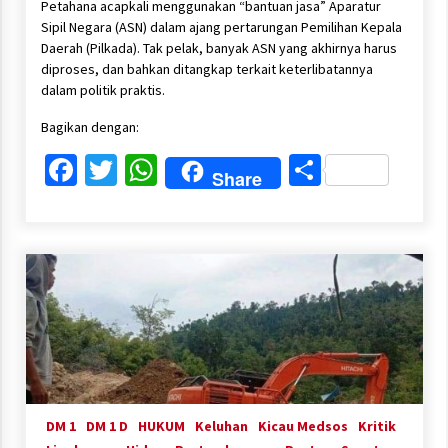
Petahana acapkali menggunakan “bantuan jasa” Aparatur
Sipil Negara (ASN) dalam ajang pertarungan Pemilihan Kepala
Daerah (Pilkada). Tak pelak, banyak ASN yang akhirnya harus
diproses, dan bahkan ditangkap terkait keterlibatannya
dalam politik praktis.
Bagikan dengan:
Facebook
Twitter
WhatsApp
Share
Share
DM 1
DM 1 D
HUKUM
Keluhan
Kicau Medsos
Kritik