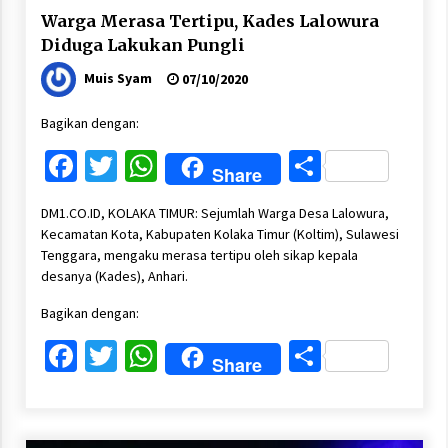
Warga Merasa Tertipu, Kades Lalowura
Diduga Lakukan Pungli
Muis Syam
07/10/2020
Bagikan dengan:
Facebook
Twitter
WhatsApp
Share
Share
DM1.CO.ID, KOLAKA TIMUR: Sejumlah Warga Desa Lalowura,
Kecamatan Kota, Kabupaten Kolaka Timur (Koltim), Sulawesi
Tenggara, mengaku merasa tertipu oleh sikap kepala
desanya (Kades), Anhari.
Bagikan dengan:
Facebook
Twitter
WhatsApp
Share
Share