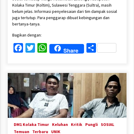
Kolaka Timur (Koltim), Sulawesi Tenggara (Sultra), masih
belum jelas. Informasi penyelesaian dari tim dampak sosial
juga tertutup. Para penggarap dibuat kebingungan dan
bertanya-tanya.
Bagikan dengan:
Facebook
Twitter
WhatsApp
Share
Share
DM1 Kolaka Timur
Keluhan
Kritik
Pungli
SOSIAL
Temuan
Terbaru
UNIK