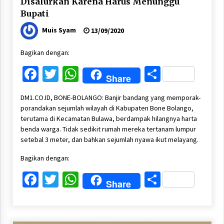
Disalurkan Karena Harus Menunggu
Bupati
Muis Syam
13/09/2020
Bagikan dengan:
Facebook
Twitter
WhatsApp
Share
Share
DM1.CO.ID, BONE-BOLANGO: Banjir bandang yang memporak-
porandakan sejumlah wilayah di Kabupaten Bone Bolango,
terutama di Kecamatan Bulawa, berdampak hilangnya harta
benda warga. Tidak sedikit rumah mereka tertanam lumpur
setebal 3 meter, dan bahkan sejumlah nyawa ikut melayang.
Bagikan dengan:
Facebook
Twitter
WhatsApp
Share
Share