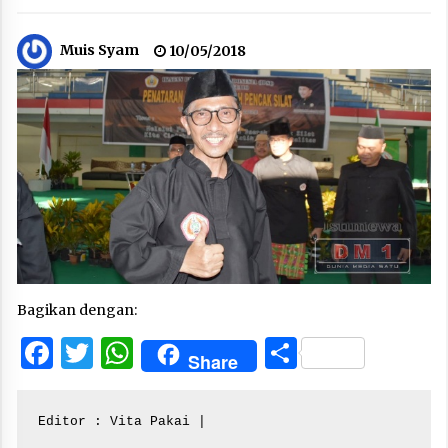
Muis Syam
10/05/2018
Bagikan dengan:
Facebook
Twitter
WhatsApp
Share
Share
Editor : Vita Pakai |