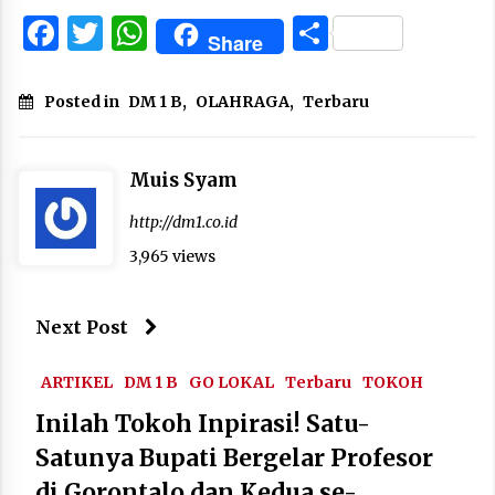
Facebook
Twitter
WhatsApp
Share
Share
Posted in
DM 1 B
,
OLAHRAGA
,
Terbaru
Muis Syam
http://dm1.co.id
3,965 views
Next Post
ARTIKEL
DM 1 B
GO LOKAL
Terbaru
TOKOH
Inilah Tokoh Inpirasi! Satu-
Satunya Bupati Bergelar Profesor
di Gorontalo dan Kedua se-