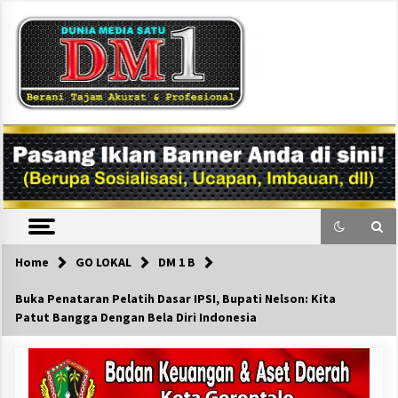
Skip
to
content
DM1
Home
GO LOKAL
DM 1 B
Buka Penataran Pelatih Dasar IPSI, Bupati Nelson: Kita
Patut Bangga Dengan Bela Diri Indonesia