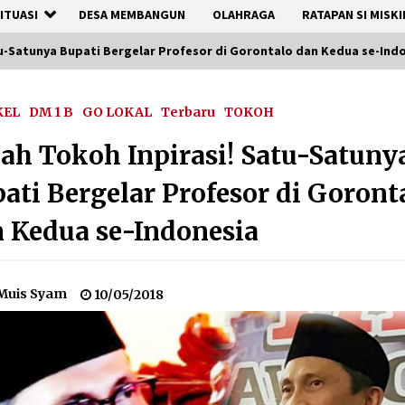
ITUASI
DESA MEMBANGUN
OLAHRAGA
RATAPAN SI MISKI
atu-Satunya Bupati Bergelar Profesor di Gorontalo dan Kedua se-Ind
KEL
DM 1 B
GO LOKAL
Terbaru
TOKOH
lah Tokoh Inpirasi! Satu-Satuny
ati Bergelar Profesor di Goront
 Kedua se-Indonesia
Muis Syam
10/05/2018