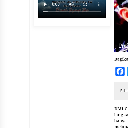
Bagik
Edi
DM1.C
langka
hanya 
melup