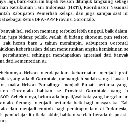
ya lagi, baru-baru ini bupati Nelson ditunjuk langsung sebaga
an Kerukunan Tani Indonesia (HKTI), Koordinator Nasional 
ntah Kabupaten Pemerhati Kelapa, dan juga sampai saat in
at sebagai Ketua DPW-PPP Provinsi Gorontalo.
banyak hal, Nelson memang terbukti lebih unggul, baik dalam
 dan juga bidang politik. Malah, di bidang ekonomi pun Nelson
i. Tak heran baru 2 tahun memimpin, Kabupaten Gorontal
jukkan keberhasilan dalam menurunkan angka kemiskinan se
 pertahunnya, sehingga mendapatkan apresiasi dari banyak
ma dari Kementerian RI.
sebelumnya Nelson mendapatkan kehormatan menjadi prof
sitas yang ada di Gorontalo, memanglah sudah sangat layak.
 ini, maka Nelson Pomalingo menjadi Bupati pertama yang
aten Gorontalo bahkan se Provinsi Gorontalo yang be
OR. Sebelumnya, belum ada bupati/walikota yang bergelar pr
rontalo. Semoga menjadi pertanda baik bagi masyarakat Ka
talo dan menjadi contoh bagi pemimpin lain di Indonesia
i pembelajar itu tiada akhir, bahkan setelah berada di posisi
pun.