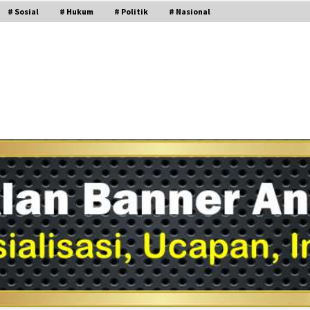
# Sosial
# Hukum
# Politik
# Nasional