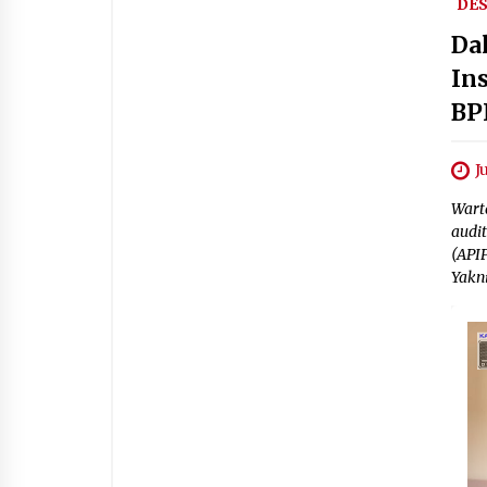
DE
Da
In
BP
J
Wart
audi
(API
Yakni