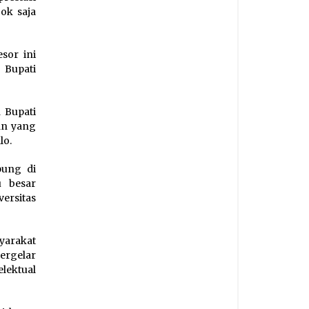
ok saja
sor ini
 Bupati
 Bupati
an yang
lo.
pung di
u besar
ersitas
arakat
ergelar
elektual