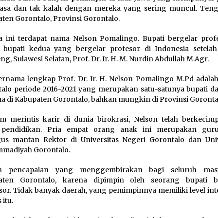
iasa dan tak kalah dengan mereka yang sering muncul. Teng
ten Gorontalo, Provinsi Gorontalo.
a ini terdapat nama Nelson Pomalingo. Bupati bergelar profe
 bupati kedua yang bergelar profesor di Indonesia setelah
g, Sulawesi Selatan, Prof. Dr. Ir. H. M. Nurdin Abdullah M.Agr.
ernama lengkap Prof. Dr. Ir. H. Nelson Pomalingo M.Pd adalah
alo periode 2016-2021 yang merupakan satu-satunya bupati d
a di Kabupaten Gorontalo, bahkan mungkin di Provinsi Goronta
m merintis karir di dunia birokrasi, Nelson telah berkecim
 pendidikan. Pria empat orang anak ini merupakan gur
gus mantan Rektor di Universitas Negeri Gorontalo dan Univ
madiyah Gorontalo.
h pencapaian yang menggembirakan bagi seluruh masy
aten Gorontalo, karena dipimpin oleh seorang bupati b
sor. Tidak banyak daerah, yang pemimpinnya memiliki level int
 itu.