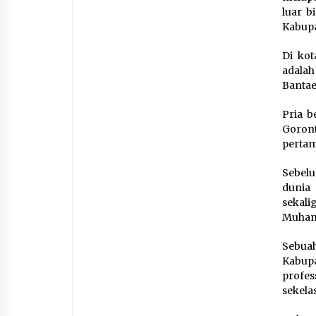
luar b
Kabupa
Di kot
adalah
Bantaen
Pria b
Goront
pertam
Sebelu
dunia
sekali
Muham
Sebua
Kabup
profes
sekelas