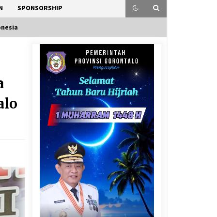
N
SPONSORSHIP
onesia
a
alo