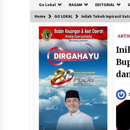
Go Lokal
RAGAM
EDITORIAL
S
Home
GO LOKAL
Inilah Tokoh Inpirasi! S
ARTI
Ini
Bup
dan