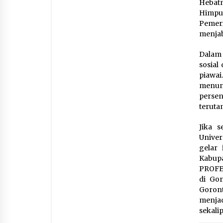
Hebatn
Himpun
Pemeri
menjab
Dalam 
sosial
piawa
menun
persen
teruta
Jika 
Univer
gelar
Kabup
PROFES
di Go
Goron
menjad
sekali