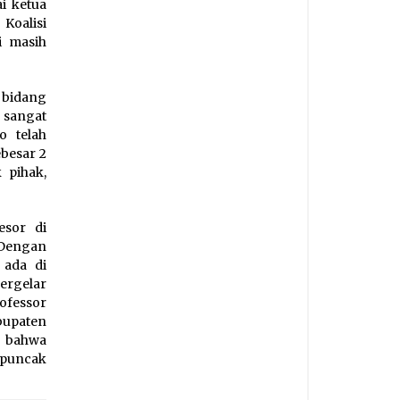
i ketua
Koalisi
i masih
 bidang
 sangat
o telah
besar 2
 pihak,
esor di
 Dengan
 ada di
rgelar
ofessor
bupaten
, bahwa
 puncak