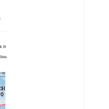
u
i
k 35
inic.