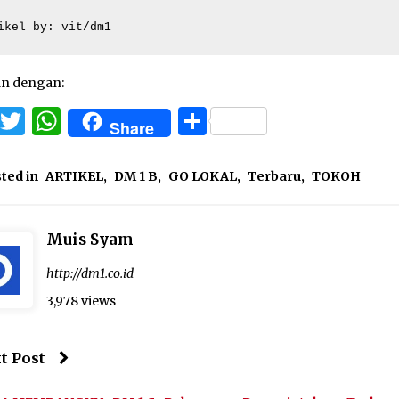
ikel by: vit/dm1
an dengan:
Facebook
Twitter
WhatsApp
Share
Share
ted in
ARTIKEL
,
DM 1 B
,
GO LOKAL
,
Terbaru
,
TOKOH
Muis Syam
http://dm1.co.id
3,978 views
t Post