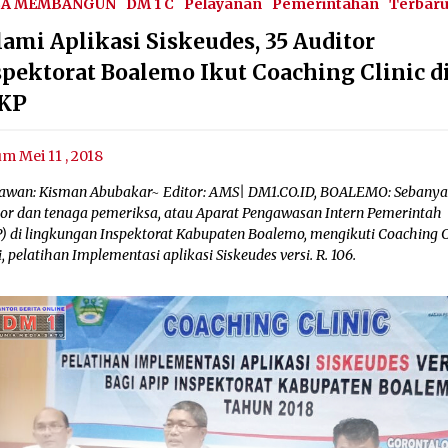
SA MEMBANGUN
DM 1 C
Pelayanan
Pemerintahan
Terbar
lami Aplikasi Siskeudes, 35 Auditor
spektorat Boalemo Ikut Coaching Clinic d
KP
um Mei 11 , 2018
awan: Kisman Abubakar~ Editor: AMS| DM1.CO.ID, BOALEMO: Sebanya
tor dan tenaga pemeriksa, atau Aparat Pengawasan Intern Pemerintah
P) di lingkungan Inspektorat Kabupaten Boalemo, mengikuti Coaching Cl
, pelatihan Implementasi aplikasi Siskeudes versi. R. 106.