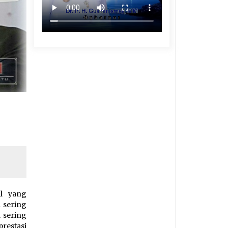
al yang
a sering
 sering
restasi