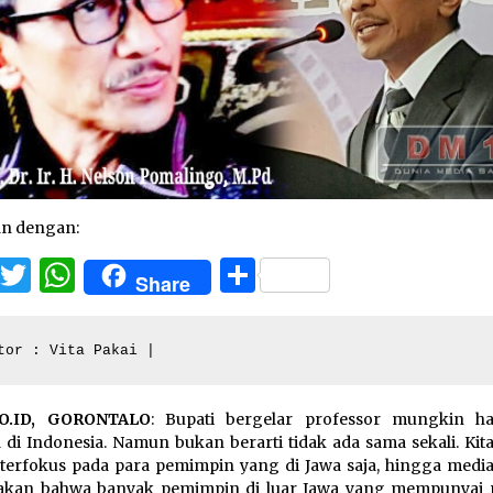
an dengan:
Facebook
Twitter
WhatsApp
Share
Share
tor : Vita Pakai |
O.ID, GORONTALO
: Bupati bergelar professor mungkin h
 di Indonesia. Namun bukan berarti tidak ada sama sekali. Kit
terfokus pada para pemimpin yang di Jawa saja, hingga media
akan bahwa banyak pemimpin di luar Jawa yang mempunyai p