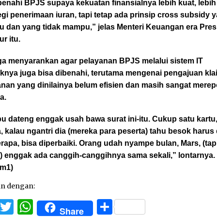
benahi BPJS supaya kekuatan finansialnya lebih kuat, lebih
egi penerimaan iuran, tapi tetap ada prinsip cross subsidy 
 dan yang tidak mampu,” jelas Menteri Keuangan era Pres
r itu.
ga menyarankan agar pelayanan BPJS melalui sistem IT
knya juga bisa dibenahi, terutama mengenai pengajuan kla
anan yang dinilainya belum efisien dan masih sangat mere
a.
bu dateng enggak usah bawa surat ini-itu. Cukup satu kartu
 kalau ngantri dia (mereka para peserta) tahu besok harus
rapa, bisa diperbaiki. Orang udah nyampe bulan, Mars, (tapi
) enggak ada canggih-canggihnya sama sekali,” lontarnya.
dm1)
an dengan:
Facebook
Twitter
WhatsApp
Share
Share