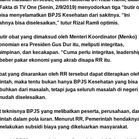
Fakta di TV One (Senin, 2/9/2019) menyodorkan tiga “butir 
bisa menyelamatkan BPJS Kesehatan dari sakitnya. “Ini
hnya bisa diselesaikan,” tutur Rizal Ramli optimis.
utir obat yang dimaksud oleh Menteri Koordinator (Menko)
nomian era Presiden Gus Dur itu, meliputi integritas,
mpinan, dan kecakapan. “Cuma perlu integritas, leadershi
” beber pakar ekonomi yang akrab disapa RR itu.
bat yang disarankan oleh RR tersebut dapat diterapkan ole
intah, maka tentu bukan hanya BPJS Kesehatan yang bisa
uhkan dari masalah, tetapi juga seluruh masalah di negeri 
mudah diselesaikan.
it teknisnya BPJS yang melibatkan peserta, perusahaan, da
intah dalam pola iuran. Menurut RR, Pemerintah hendakny
melakukan subsidi biaya yang dikeluarkan masyarakat.