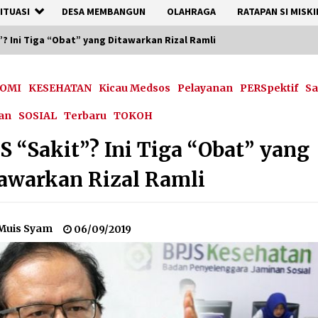
ITUASI
DESA MEMBANGUN
OLAHRAGA
RATAPAN SI MISKI
”? Ini Tiga “Obat” yang Ditawarkan Rizal Ramli
OMI
KESEHATAN
Kicau Medsos
Pelayanan
PERSpektif
Sa
an
SOSIAL
Terbaru
TOKOH
S “Sakit”? Ini Tiga “Obat” yang
awarkan Rizal Ramli
Muis Syam
06/09/2019