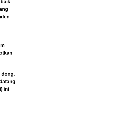
 baik
yang
iden
im
potkan
, dong.
 datang
) ini