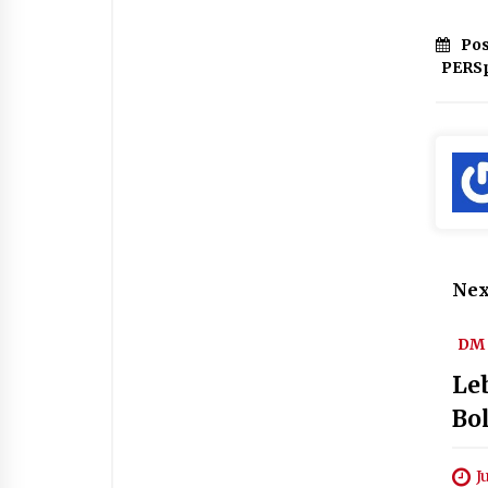
Pos
PERSp
Nex
DM 
Le
Bo
J