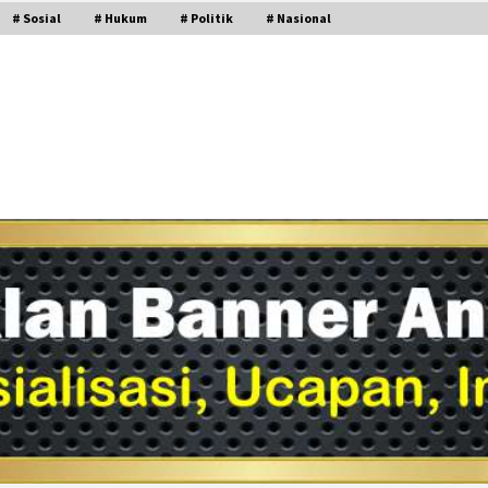
# Sosial
# Hukum
# Politik
# Nasional