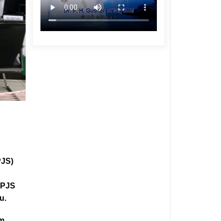
PJS)
BPJS
u.
am