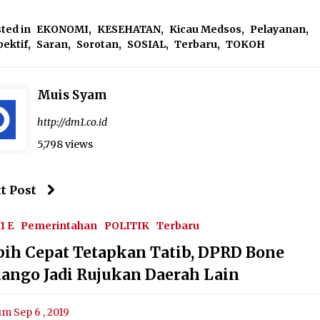
ted in
EKONOMI
,
KESEHATAN
,
Kicau Medsos
,
Pelayanan
,
ektif
,
Saran
,
Sorotan
,
SOSIAL
,
Terbaru
,
TOKOH
Muis Syam
http://dm1.co.id
5,798 views
t Post
1 E
Pemerintahan
POLITIK
Terbaru
bih Cepat Tetapkan Tatib, DPRD Bone
lango Jadi Rujukan Daerah Lain
um Sep 6 , 2019