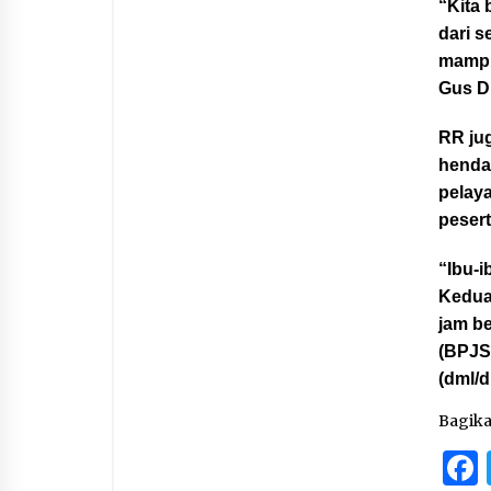
“Kita 
dari s
mampu
Gus Du
RR ju
henda
pelay
pesert
“Ibu-i
Kedua,
jam be
(BPJS
(dml/
Bagik