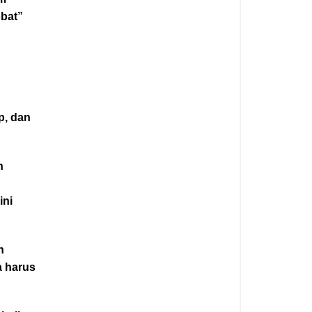
obat”
p, dan
h
ini
n
a harus