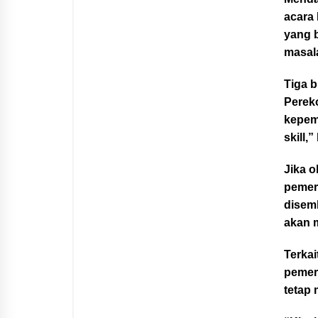
acara 
yang 
masala
Tiga b
Pereko
kepemi
skill,
Jika o
pemer
disemb
akan 
Terka
pemer
tetap 