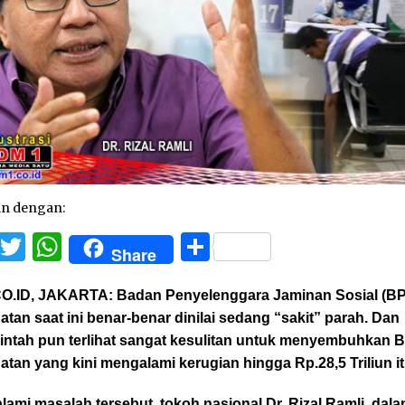
an dengan:
Facebook
Twitter
WhatsApp
Share
Share
O.ID, JAKARTA:
Badan Penyelenggara Jaminan Sosial (B
tan saat ini benar-benar dinilai sedang “sakit” parah. Dan
intah pun terlihat sangat kesulitan untuk menyembuhkan 
tan yang kini mengalami kerugian hingga Rp.28,5 Triliun it
ami masalah tersebut, tokoh nasional Dr. Rizal Ramli, dal