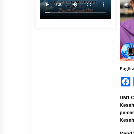
Bagik
DM1.C
Keseha
pemer
Keseha
Mendal