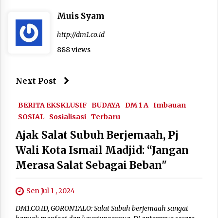
Muis Syam
http://dm1.co.id
888 views
Next Post
BERITA EKSKLUSIF
BUDAYA
DM 1 A
Imbauan
SOSIAL
Sosialisasi
Terbaru
Ajak Salat Subuh Berjemaah, Pj
Wali Kota Ismail Madjid: “Jangan
Merasa Salat Sebagai Beban"
Sen Jul 1 , 2024
DM1.CO.ID, GORONTALO: Salat Subuh berjemaah sangat