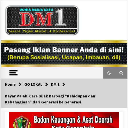
Skip
to
content
DM1
Home
GO LOKAL
DM 1
Bayar Pajak, Cara Bijak Berbagi “Kehidupan dan
Kebahagiaan” dari Generasi ke Generasi