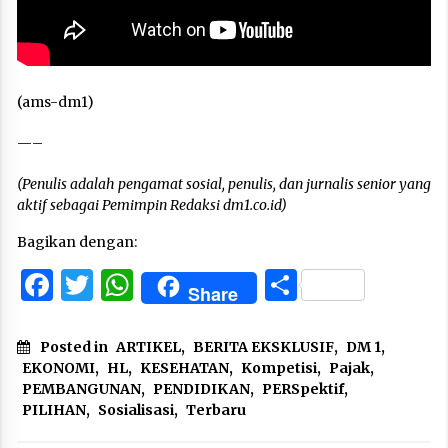
(ams-dm1)
—–
(Penulis adalah pengamat sosial, penulis, dan jurnalis senior yang
aktif sebagai Pemimpin Redaksi dm1.co.id)
Bagikan dengan:
Facebook
Twitter
WhatsApp
Share
Share
Posted in
ARTIKEL
,
BERITA EKSKLUSIF
,
DM 1
,
EKONOMI
,
HL
,
KESEHATAN
,
Kompetisi
,
Pajak
,
PEMBANGUNAN
,
PENDIDIKAN
,
PERSpektif
,
PILIHAN
,
Sosialisasi
,
Terbaru