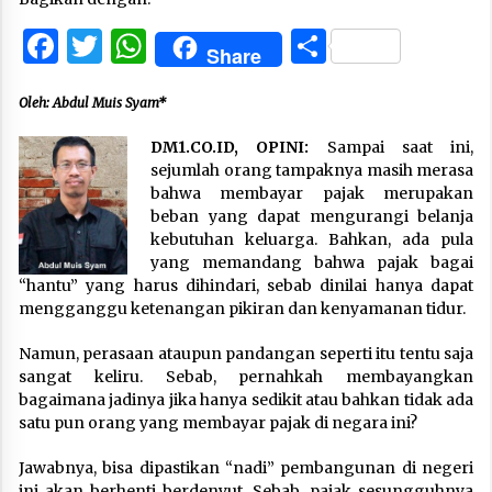
Facebook
Twitter
WhatsApp
Share
Share
Oleh: Abdul Muis Syam*
DM1.CO.ID, OPINI:
Sampai saat ini,
sejumlah orang tampaknya masih merasa
bahwa membayar pajak merupakan
beban yang dapat mengurangi belanja
kebutuhan keluarga. Bahkan, ada pula
yang memandang bahwa pajak bagai
“hantu” yang harus dihindari, sebab dinilai hanya dapat
mengganggu ketenangan pikiran dan kenyamanan tidur.
Namun, perasaan ataupun pandangan seperti itu tentu saja
sangat keliru. Sebab, pernahkah membayangkan
bagaimana jadinya jika hanya sedikit atau bahkan tidak ada
satu pun orang yang membayar pajak di negara ini?
Jawabnya, bisa dipastikan “nadi” pembangunan di negeri
ini akan berhenti berdenyut. Sebab, pajak sesungguhnya