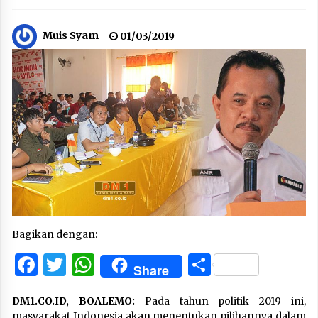
Muis Syam
01/03/2019
Bagikan dengan:
Facebook
Twitter
WhatsApp
Share
Share
DM1.CO.ID, BOALEMO:
Pada tahun politik 2019 ini,
masyarakat Indonesia akan menentukan pilihannya dalam