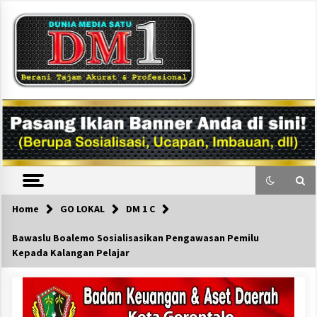
Skip
to
content
DM1
Home
GO LOKAL
DM 1 C
Bawaslu Boalemo Sosialisasikan Pengawasan Pemilu
Kepada Kalangan Pelajar