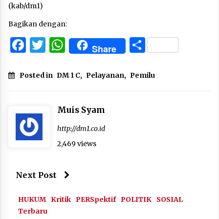
(kab/dm1)
Bagikan dengan:
Facebook
Twitter
WhatsApp
Share
Share
Posted in
DM 1 C
,
Pelayanan
,
Pemilu
Muis Syam
http://dm1.co.id
2,469 views
Next Post
HUKUM
Kritik
PERSpektif
POLITIK
SOSIAL
Terbaru