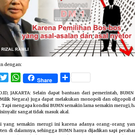
an dengan:
Facebook
Twitter
WhatsApp
Share
Share
.ID, JAKARTA: Selain dapat bantuan dari pemerintah, BUMN
Milik Negara) juga dapat melakukan monopoli dan oligopoli d
. Tapi mengapa kondisi BUMN semakin lama semakin merugi, hal
isinyalir sangat tidak masuk akal.
si yang semakin merugi ini karena adanya orang-orang yan
en di dalamnya, sehingga BUMN hanya dijadikan sapi peraha