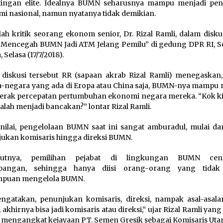
tingan elite. Idealnya BUMN seharusnya mampu menjadi pe
i nasional, namun nyatanya tidak demikian.
lah kritik seorang ekonom senior, Dr. Rizal Ramli, dalam disk
encegah BUMN Jadi ATM Jelang Pemilu” di gedung DPR RI, S
, Selasa (17/7/2018).
diskusi tersebut RR (sapaan akrab Rizal Ramli) menegaskan
-negara yang ada di Eropa atau China saja, BUMN-nya mampu 
rak percepatan pertumbuhan ekonomi negara mereka. “Kok kit
Malah menjadi bancakan?” lontar Rizal Ramli.
ilai, pengelolaan BUMN saat ini sangat amburadul, mulai dar
ukan komisaris hingga direksi BUMN.
utnya, pemilihan pejabat di lingkungan BUMN cen
pangan, sehingga hanya diisi orang-orang yang tidak
puan mengelola BUMN.
gatakan, penunjukan komisaris, direksi, nampak asal-asalan
, akhirnya bisa jadi komisaris atau direksi,” ujar Rizal Ramli yan
 mengangkat kejayaan PT. Semen Gresik sebagai Komisaris Uta