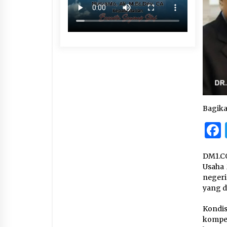
Bagik
DM1.CO
Usaha 
negeri
yang d
Kondi
kompet