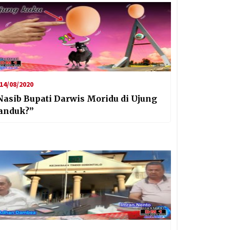
14/08/2020
Nasib Bupati Darwis Moridu di Ujung
anduk?”