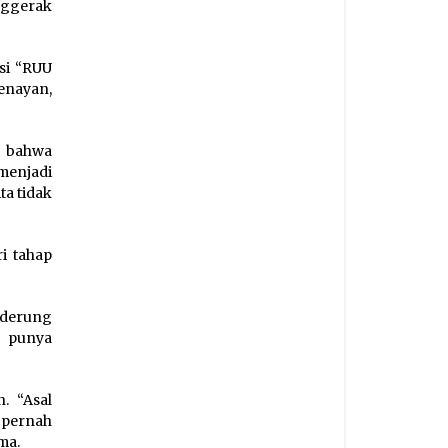
nggerak
usi “RUU
enayan,
, bahwa
menjadi
a tidak
i tahap
derung
 punya
. “Asal
g pernah
ma.