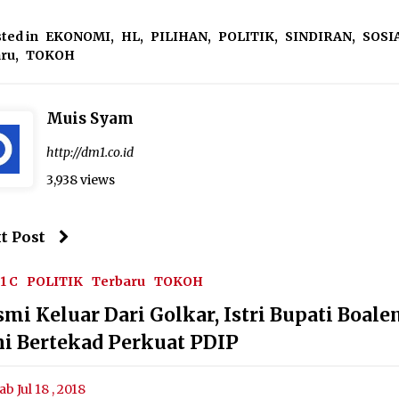
ted in
EKONOMI
,
HL
,
PILIHAN
,
POLITIK
,
SINDIRAN
,
SOSI
aru
,
TOKOH
Muis Syam
http://dm1.co.id
3,938 views
t Post
1 C
POLITIK
Terbaru
TOKOH
smi Keluar Dari Golkar, Istri Bupati Boal
ni Bertekad Perkuat PDIP
ab Jul 18 , 2018