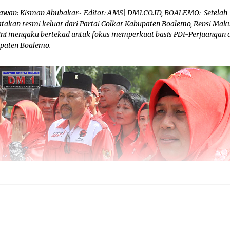
awan: Kisman Abubakar~ Editor: AMS| DM1.CO.ID, BOALEMO: Setelah
atakan resmi keluar dari Partai Golkar Kabupaten Boalemo, Rensi Mak
 ini mengaku bertekad untuk fokus memperkuat basis PDI-Perjuangan 
paten Boalemo.