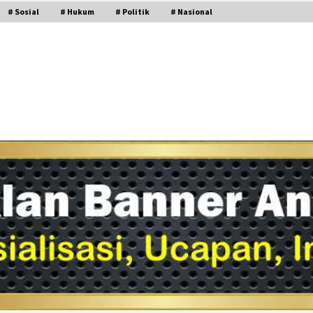
# Sosial
# Hukum
# Politik
# Nasional