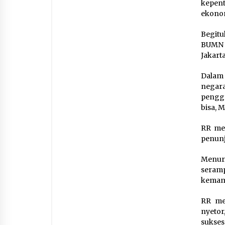
kepen
ekonom
Begitu
BUMN M
Jakarta
Dalam 
negara
pengge
bisa, 
RR men
penunj
Menur
seram
kemam
RR men
nyetor
sukses