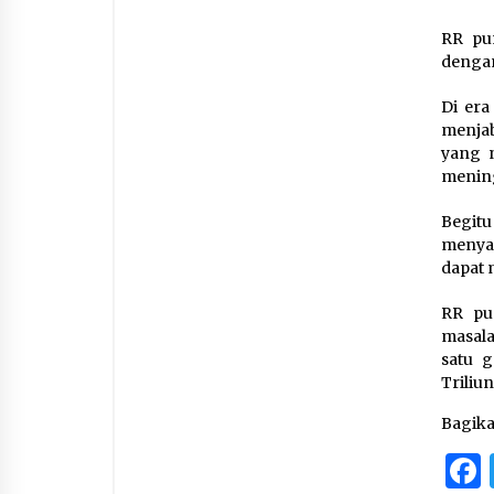
RR pu
dengan
Di er
menja
yang n
mening
Begitu
menyar
dapat 
RR pu
masala
satu g
Triliun
Bagik