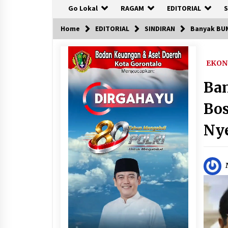
Go Lokal
RAGAM
EDITORIAL
S
Home
EDITORIAL
SINDIRAN
Banyak BUM
EKON
Ba
Bos
Ny