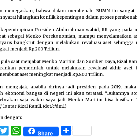
n menegaskan, bahwa dalam membenahi BUMN itu sangat 
 syarat hilangkan konflik kepentingan dalam proses pembena
a kepemimpinan Presiden Abdurahman wahid, RR yang pada m
bat sebagai Menko Perekonomian, mampu menyelamatkan a
yaris bangkrut dengan melakukan revaluasi aset sehingga n
kat menjadi Rp.200 Triliun.
 pula saat menjabat Menko Maritim dan Sumber Daya, Rizal Ram
ankan pemerintah untuk melakukan revaluasi akhir aset, t
membuat aset meningkat menjadi Rp.800 Triliun.
n mengajak, apabila dirinya jadi presiden pada 2019, mak
h ekonomi bangsa di negeri ini akan teratasi. “Bukannya s
ebrakan saja waktu saya jadi Menko Maritim bisa hasilkan 
,” lontar Rizal Ramli. (dot/c/dm1)
an dengan:
Facebook
Twitter
WhatsApp
Share
Share