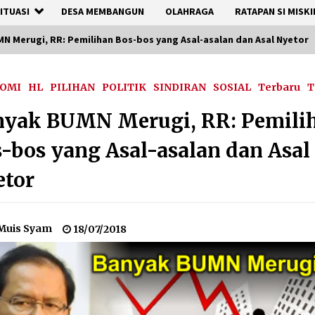
ITUASI
DESA MEMBANGUN
OLAHRAGA
RATAPAN SI MISKI
N Merugi, RR: Pemilihan Bos-bos yang Asal-asalan dan Asal Nyetor
OMI
HL
PILIHAN
POLITIK
SINDIRAN
SOSIAL
Terbaru
nyak BUMN Merugi, RR: Pemili
-bos yang Asal-asalan dan Asal
etor
Muis Syam
18/07/2018