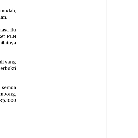
mudah,
han.
asa itu
set PLN
ilainya
li yang
erbukti
a semua
ombong,
Rp.1000