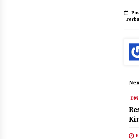
Pos
Terb
Nex
DM 
Re
Ki
R