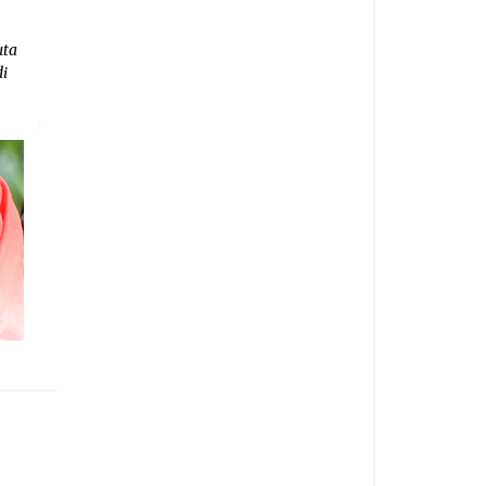
uta
di