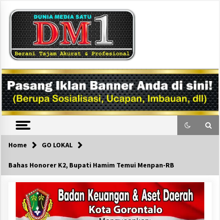
Skip
to
content
DM1
Home
GO LOKAL
Bahas Honorer K2, Bupati Hamim Temui Menpan-RB