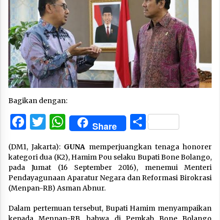
Bagikan dengan:
Facebook
Twitter
WhatsApp
Share
Share
(DM1, Jakarta):
GUNA
memperjuangkan tenaga honorer
kategori dua (K2), Hamim Pou selaku Bupati Bone Bolango,
pada Jumat (16 September 2016), menemui Menteri
Pendayagunaan Aparatur Negara dan Reformasi Birokrasi
(Menpan-RB) Asman Abnur.
Dalam pertemuan tersebut, Bupati Hamim menyampaikan
kepada Menpan-RB, bahwa di Pemkab Bone Bolango