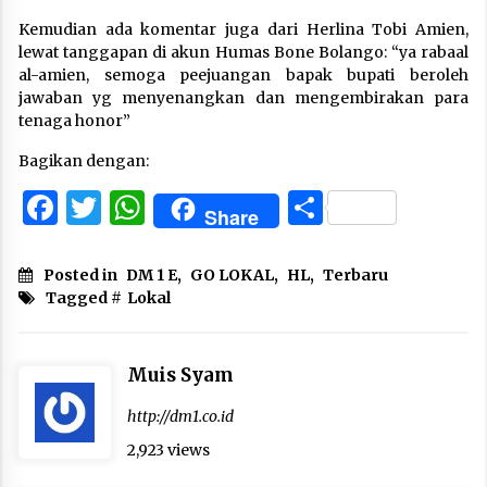
Kemudian ada komentar juga dari Herlina Tobi Amien,
lewat tanggapan di akun Humas Bone Bolango: “ya rabaal
al-amien, semoga peejuangan bapak bupati beroleh
jawaban yg menyenangkan dan mengembirakan para
tenaga honor”
Bagikan dengan:
Facebook
Twitter
WhatsApp
Share
Share
Posted in
DM 1 E
,
GO LOKAL
,
HL
,
Terbaru
Tagged #
Lokal
Muis Syam
http://dm1.co.id
2,923 views