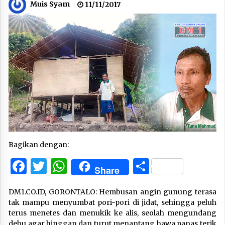
Muis Syam
11/11/2017
Bagikan dengan:
Facebook
Twitter
WhatsApp
Share
Share
DM1.CO.ID, GORONTALO: Hembusan angin gunung terasa
tak mampu menyumbat pori-pori di jidat, sehingga peluh
terus menetes dan menukik ke alis, seolah mengundang
debu agar hinggap dan turut menantang hawa panas terik