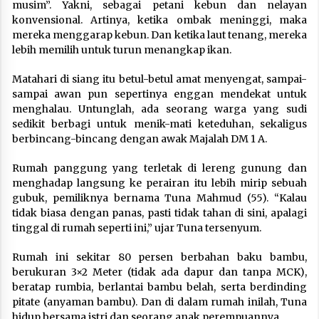
musim”. Yakni, sebagai petani kebun dan nelayan
konvensional. Artinya, ketika ombak meninggi, maka
mereka menggarap kebun. Dan ketika laut tenang, mereka
lebih memilih untuk turun menangkap ikan.
Matahari di siang itu betul-betul amat menyengat, sampai-
sampai awan pun sepertinya enggan mendekat untuk
menghalau. Untunglah, ada seorang warga yang sudi
sedikit berbagi untuk menik-mati keteduhan, sekaligus
berbincang-bincang dengan awak Majalah DM 1 A.
Rumah panggung yang terletak di lereng gunung dan
menghadap langsung ke perairan itu lebih mirip sebuah
gubuk, pemiliknya bernama Tuna Mahmud (55). “Kalau
tidak biasa dengan panas, pasti tidak tahan di sini, apalagi
tinggal di rumah seperti ini,” ujar Tuna tersenyum.
Rumah ini sekitar 80 persen berbahan baku bambu,
berukuran 3×2 Meter (tidak ada dapur dan tanpa MCK),
beratap rumbia, berlantai bambu belah, serta berdinding
pitate (anyaman bambu). Dan di dalam rumah inilah, Tuna
hidup bersama istri dan seorang anak perempuannya.