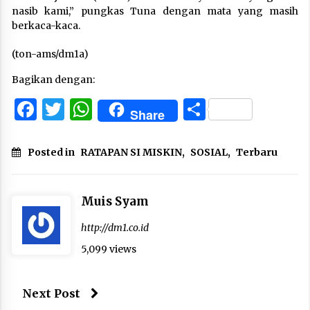
nasib kami,” pungkas Tuna dengan mata yang masih
berkaca-kaca.
(ton-ams/dm1a)
Bagikan dengan:
Facebook
Twitter
WhatsApp
Share
Share
Posted in
RATAPAN SI MISKIN
,
SOSIAL
,
Terbaru
Muis Syam
http://dm1.co.id
5,099 views
Next Post