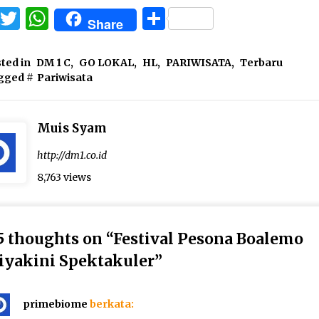
Facebook
Twitter
WhatsApp
Share
Share
ted in
DM 1 C
,
GO LOKAL
,
HL
,
PARIWISATA
,
Terbaru
gged #
Pariwisata
Muis Syam
http://dm1.co.id
8,763 views
5 thoughts on “
Festival Pesona Boalemo
iyakini Spektakuler
”
primebiome
berkata: