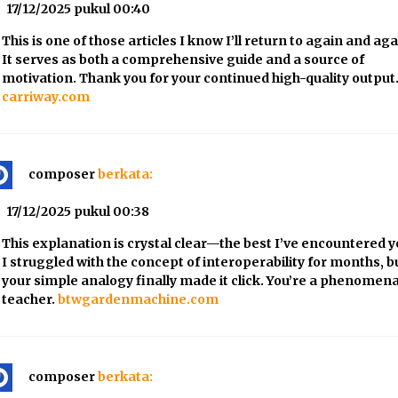
17/12/2025 pukul 00:40
This is one of those articles I know I’ll return to again and aga
It serves as both a comprehensive guide and a source of
motivation. Thank you for your continued high-quality output
carriway.com
composer
berkata:
17/12/2025 pukul 00:38
This explanation is crystal clear—the best I’ve encountered y
I struggled with the concept of interoperability for months, b
your simple analogy finally made it click. You’re a phenomena
teacher.
btwgardenmachine.com
composer
berkata: