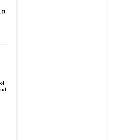
 It
ol
and