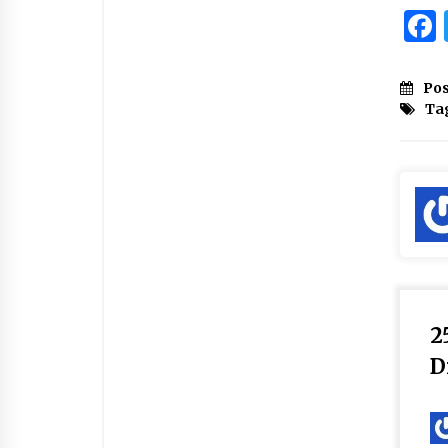
Pos
Ta
2
D