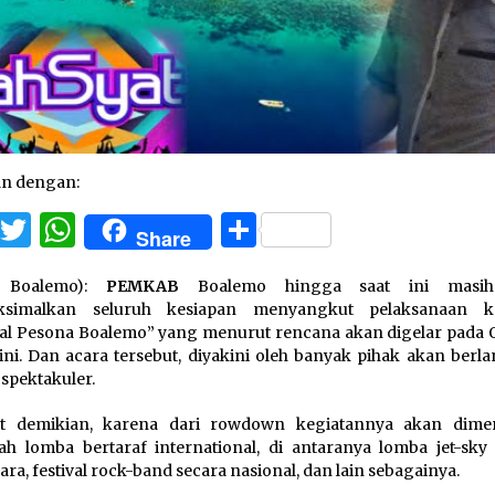
an dengan:
Facebook
Twitter
WhatsApp
Share
Share
, Boalemo):
PEMKAB
Boalemo hingga saat ini masih
simalkan seluruh kesiapan menyangkut pelaksanaan ke
val Pesona Boalemo” yang menurut rencana akan digelar pada 
ini. Dan acara tersebut, diyakini oleh banyak pihak akan berl
 spektakuler.
ut demikian, karena dari rowdown kegiatannya akan dime
ah lomba bertaraf international, di antaranya lomba jet-sky 
ra, festival rock-band secara nasional, dan lain sebagainya.