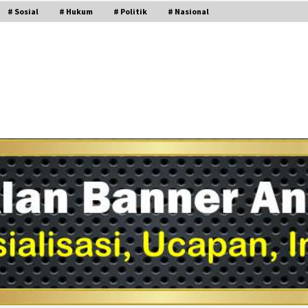
# Sosial
# Hukum
# Politik
# Nasional