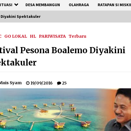
ITUASI
DESA MEMBANGUN
OLAHRAGA
RATAPAN SI MISKI
Diyakini Spektakuler
C
GO LOKAL
HL
PARIWISATA
Terbaru
tival Pesona Boalemo Diyakini
ktakuler
Muis Syam
19/09/2016
25