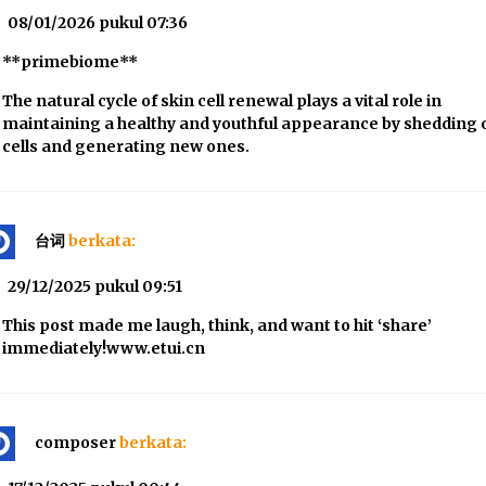
08/01/2026 pukul 07:36
**primebiome**
The natural cycle of skin cell renewal plays a vital role in
maintaining a healthy and youthful appearance by shedding 
cells and generating new ones.
台词
berkata:
29/12/2025 pukul 09:51
This post made me laugh, think, and want to hit ‘share’
immediately!www.etui.cn
composer
berkata: