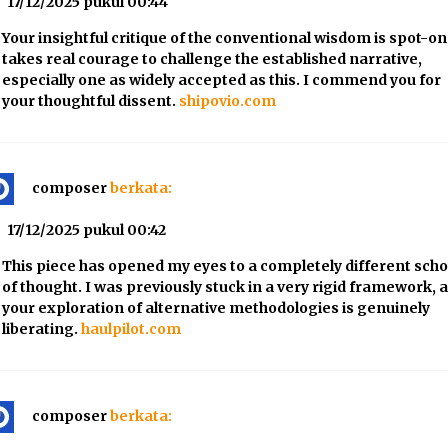
17/12/2025 pukul 00:44
Your insightful critique of the conventional wisdom is spot-on.
takes real courage to challenge the established narrative,
especially one as widely accepted as this. I commend you for
your thoughtful dissent.
shipovio.com
composer
berkata:
17/12/2025 pukul 00:42
This piece has opened my eyes to a completely different scho
of thought. I was previously stuck in a very rigid framework, 
your exploration of alternative methodologies is genuinely
liberating.
haulpilot.com
composer
berkata: