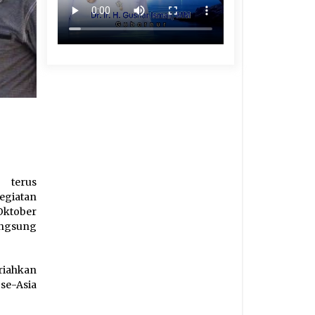
 terus
giatan
Oktober
angsung
riahkan
se-Asia