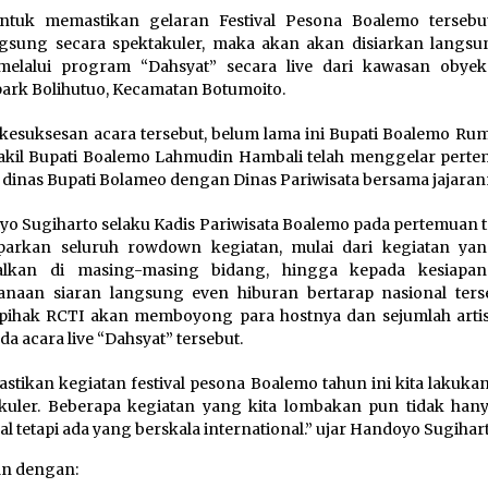
ntuk memastikan gelaran Festival Pesona Boalemo tersebu
gsung secara spektakuler, maka akan akan disiarkan langsu
melalui program “Dahsyat” secara live dari kawasan obyek
ark Bolihutuo, Kecamatan Botumoito.
kesuksesan acara tersebut, belum lama ini Bupati Boalemo Ru
kil Bupati Boalemo Lahmudin Hambali telah menggelar perte
dinas Bupati Bolameo dengan Dinas Pariwisata bersama jajaran
o Sugiharto selaku Kadis Pariwisata Boalemo pada pertemuan t
arkan seluruh rowdown kegiatan, mulai dari kegiatan yan
ualkan di masing-masing bidang, hingga kepada kesiapan
anaan siaran langsung even hiburan bertarap nasional terse
pihak RCTI akan memboyong para hostnya dan sejumlah arti
da acara live “Dahsyat” tersebut.
pastikan kegiatan festival pesona Boalemo tahun ini kita lakuka
kuler. Beberapa kegiatan yang kita lombakan pun tidak hany
al tetapi ada yang berskala international.” ujar Handoyo Sugihar
an dengan: