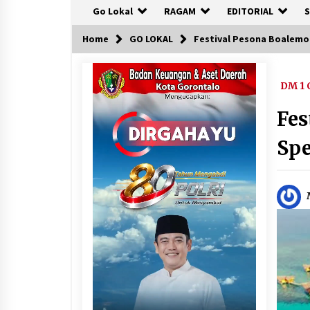
Go Lokal
RAGAM
EDITORIAL
S
Home
GO LOKAL
Festival Pesona Boalemo 
DM 1 
Fes
Spe