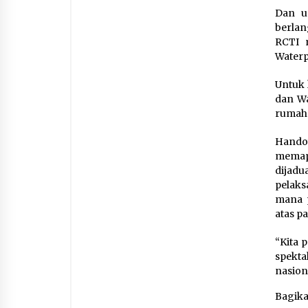
Dan u
berlan
RCTI 
Waterp
Untuk 
dan Wa
rumah 
Handoy
memap
dijad
pelaks
mana 
atas pa
“Kita 
spekta
nasion
Bagik