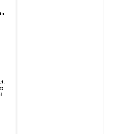
in.
.
et.
ut
l