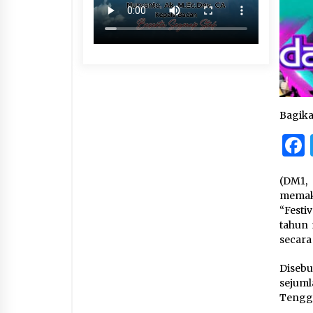
Bagik
(DM1
memak
“Festi
tahun 
secara
Diseb
sejuml
Tengga