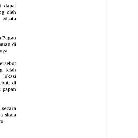
t dapat
ng oleh
 wisata
m Pagau
muan di
nya.
ersebut
g telah
 lokasi
but, di
s papan
n secara
a skala
to.