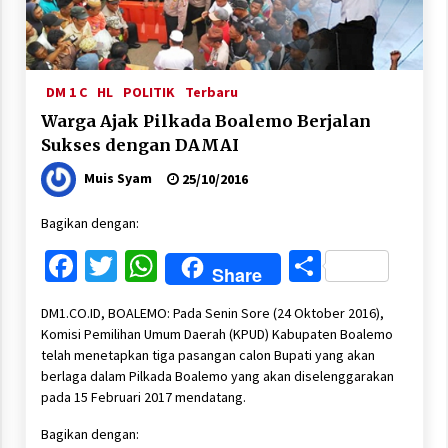
DM 1 C
HL
POLITIK
Terbaru
Warga Ajak Pilkada Boalemo Berjalan
Sukses dengan DAMAI
Muis Syam
25/10/2016
Bagikan dengan:
Facebook
Twitter
WhatsApp
Share
Share
DM1.CO.ID, BOALEMO: Pada Senin Sore (24 Oktober 2016),
Komisi Pemilihan Umum Daerah (KPUD) Kabupaten Boalemo
telah menetapkan tiga pasangan calon Bupati yang akan
berlaga dalam Pilkada Boalemo yang akan diselenggarakan
pada 15 Februari 2017 mendatang.
Bagikan dengan: