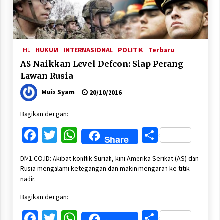
HL
HUKUM
INTERNASIONAL
POLITIK
Terbaru
AS Naikkan Level Defcon: Siap Perang
Lawan Rusia
Muis Syam
20/10/2016
Bagikan dengan:
Facebook
Twitter
WhatsApp
Share
Share
DM1.CO.ID: Akibat konflik Suriah, kini Amerika Serikat (AS) dan
Rusia mengalami ketegangan dan makin mengarah ke titik
nadir.
Bagikan dengan:
Facebook
Twitter
WhatsApp
Share