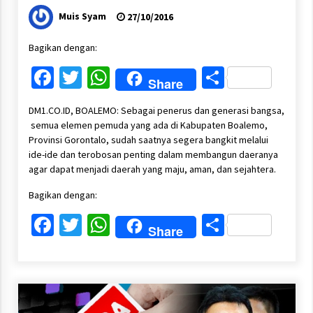
Muis Syam
27/10/2016
Bagikan dengan:
Facebook
Twitter
WhatsApp
Share
Share
DM1.CO.ID, BOALEMO: Sebagai penerus dan generasi bangsa,
semua elemen pemuda yang ada di Kabupaten Boalemo,
Provinsi Gorontalo, sudah saatnya segera bangkit melalui
ide-ide dan terobosan penting dalam membangun daeranya
agar dapat menjadi daerah yang maju, aman, dan sejahtera.
Bagikan dengan:
Facebook
Twitter
WhatsApp
Share
Share