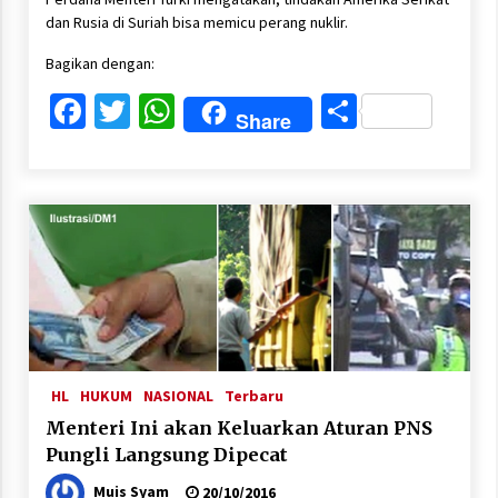
dan Rusia di Suriah bisa memicu perang nuklir.
Bagikan dengan:
Facebook
Twitter
WhatsApp
Share
Share
HL
HUKUM
NASIONAL
Terbaru
Menteri Ini akan Keluarkan Aturan PNS
Pungli Langsung Dipecat
Muis Syam
20/10/2016