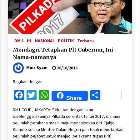
DM 1
HL
NASIONAL
POLITIK
Terbaru
Mendagri Tetapkan Plt Gubernur, Ini
Nama-namanya
Muis Syam
26/10/2016
Bagikan dengan:
Facebook
Twitter
WhatsApp
Share
Share
DM1.CO.ID, JAKARTA: Sekaitan dengan akan
diselenggarakannya Pilkada serentak tahun 2017, di mana
sejumlah petahana masih maju mencalonkan diri. Tjahjo
Kumolo selaku Menteri Dalam Negeri pun telah menetapkan
sejumlah pejabat untuk menjadi pelaksana tugas (Plt)