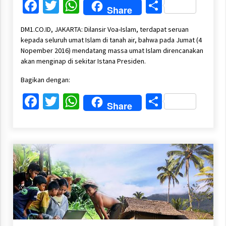
Facebook
Twitter
WhatsApp
Share
Share
DM1.CO.ID, JAKARTA: Dilansir Voa-Islam, terdapat seruan
kepada seluruh umat Islam di tanah air, bahwa pada Jumat (4
Nopember 2016) mendatang massa umat Islam direncanakan
akan menginap di sekitar Istana Presiden.
Bagikan dengan:
Facebook
Twitter
WhatsApp
Share
Share