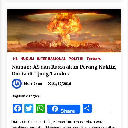
HL
HUKUM
INTERNASIONAL
POLITIK
Terbaru
Numan: AS dan Rusia akan Perang Nuklir,
Dunia di Ujung Tanduk
Muis Syam
21/10/2016
Bagikan dengan:
Facebook
Twitter
WhatsApp
Share
Share
DM1.CO.ID: Dua hari lalu, Numan Kurtulmus selaku Wakil
Perdana Menteri Turki mengatakan, tindakan Amerika Serikat