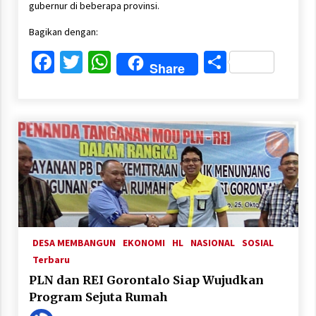
gubernur di beberapa provinsi.
Bagikan dengan:
Facebook
Twitter
WhatsApp
Share
Share
DESA MEMBANGUN
EKONOMI
HL
NASIONAL
SOSIAL
Terbaru
PLN dan REI Gorontalo Siap Wujudkan
Program Sejuta Rumah