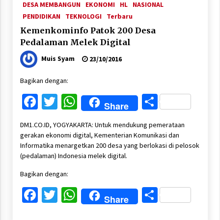
DESA MEMBANGUN
EKONOMI
HL
NASIONAL
PENDIDIKAN
TEKNOLOGI
Terbaru
Kemenkominfo Patok 200 Desa
Pedalaman Melek Digital
Muis Syam
23/10/2016
Bagikan dengan:
Facebook
Twitter
WhatsApp
Share
Share
DM1.CO.ID, YOGYAKARTA: Untuk mendukung pemerataan
gerakan ekonomi digital, Kementerian Komunikasi dan
Informatika menargetkan 200 desa yang berlokasi di pelosok
(pedalaman) Indonesia melek digital.
Bagikan dengan:
Facebook
Twitter
WhatsApp
Share
Share