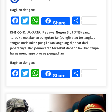
Bagikan dengan:
Facebook
Twitter
WhatsApp
Share
Share
DM1.CO.ID, JAKARTA: Pegawai Negeri Sipil (PNS) yang
terbukti melakukan pungutan liar (pungli) atau tertangkap
tangan melakukan pungli akan langsung dipecat dari
jabatannya. Dan pemecatan tersebut dapat dilakukan tanpa
harus menunggu proses pengadilan.
Bagikan dengan:
Facebook
Twitter
WhatsApp
Share
Share