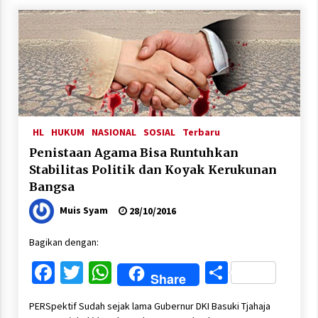
HL
HUKUM
NASIONAL
SOSIAL
Terbaru
Penistaan Agama Bisa Runtuhkan
Stabilitas Politik dan Koyak Kerukunan
Bangsa
Muis Syam
28/10/2016
Bagikan dengan:
Facebook
Twitter
WhatsApp
Share
Share
PERSpektif Sudah sejak lama Gubernur DKI Basuki Tjahaja