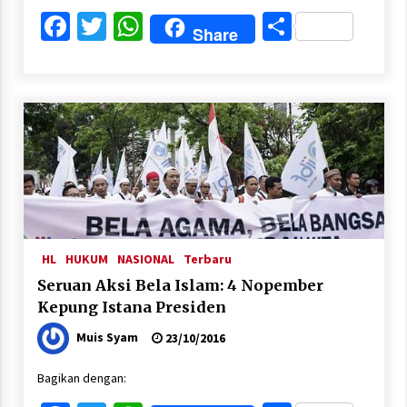
Facebook
Twitter
WhatsApp
Share
Share
HL
HUKUM
NASIONAL
Terbaru
Seruan Aksi Bela Islam: 4 Nopember
Kepung Istana Presiden
Muis Syam
23/10/2016
Bagikan dengan: