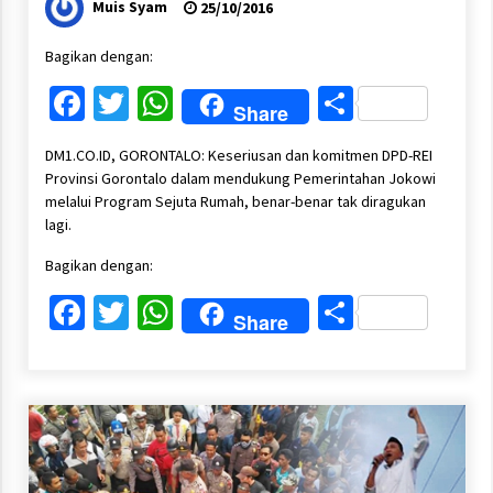
Muis Syam
25/10/2016
Bagikan dengan:
Facebook
Twitter
WhatsApp
Share
Share
DM1.CO.ID, GORONTALO: Keseriusan dan komitmen DPD-REI
Provinsi Gorontalo dalam mendukung Pemerintahan Jokowi
melalui Program Sejuta Rumah, benar-benar tak diragukan
lagi.
Bagikan dengan:
Facebook
Twitter
WhatsApp
Share
Share