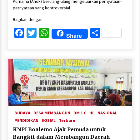
Purnama (Ahok) berulang-ulang mengeluarkan pernyataan-
pernyataan yang kontroversial.
Bagikan dengan:
Facebook
Twitter
WhatsApp
Share
Share
BUDAYA
DESA MEMBANGUN
DM 1 C
HL
NASIONAL
PENDIDIKAN
SOSIAL
Terbaru
KNPI Boalemo Ajak Pemuda untuk
Bangkit dalam Membangun Daerah