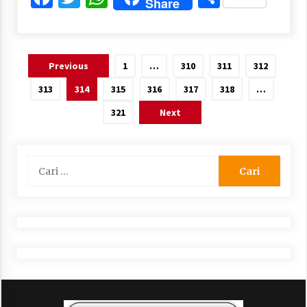
Share
Paginasi
Previous
1
…
310
311
312
pos
313
314
315
316
317
318
…
321
Next
Cari
untuk: