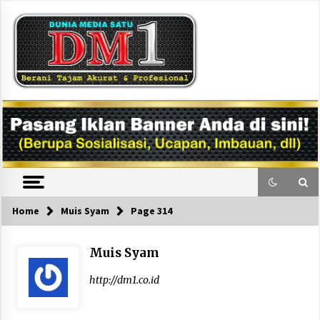
Skip
to
content
DM1
Home
Muis Syam
Page 314
Muis Syam
http://dm1.co.id