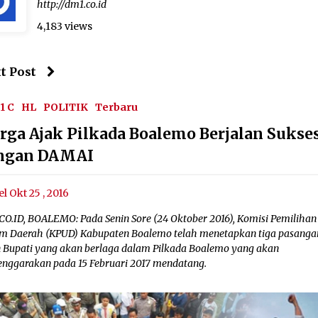
http://dm1.co.id
4,183 views
t Post
1 C
HL
POLITIK
Terbaru
rga Ajak Pilkada Boalemo Berjalan Sukse
ngan DAMAI
el Okt 25 , 2016
CO.ID, BOALEMO: Pada Senin Sore (24 Oktober 2016), Komisi Pemilihan
 Daerah (KPUD) Kabupaten Boalemo telah menetapkan tiga pasanga
n Bupati yang akan berlaga dalam Pilkada Boalemo yang akan
lenggarakan pada 15 Februari 2017 mendatang.