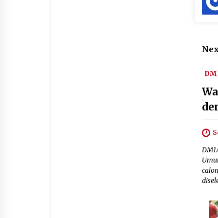
Nex
DM 
Wa
de
S
DM1.
Umum
calo
dise