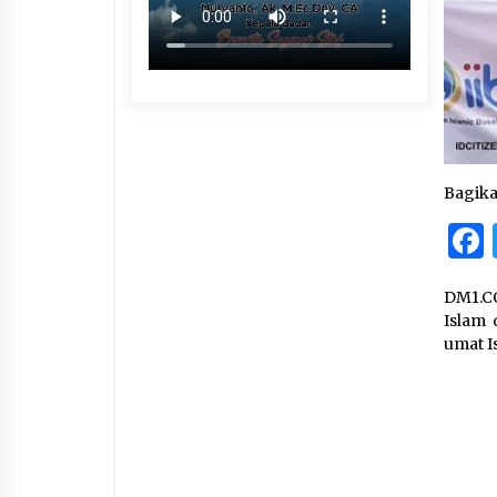
Bagik
DM1.CO
Islam 
umat I