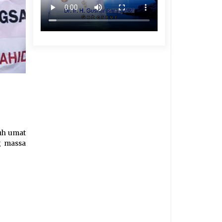
ruh umat
g massa