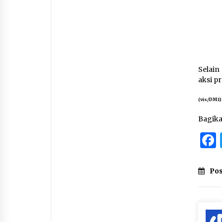
Selain
aksi p
(vis/DM1)
Bagik
Pos