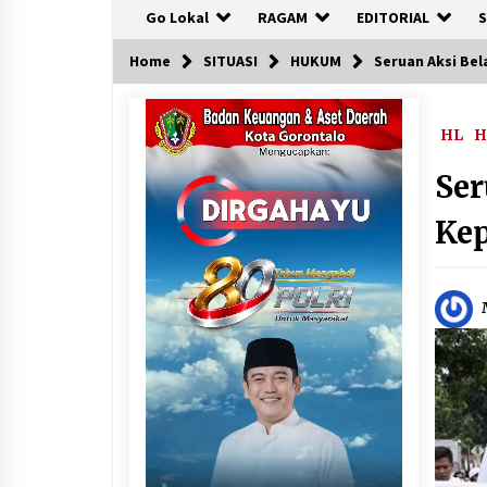
Go Lokal
RAGAM
EDITORIAL
S
Home
SITUASI
HUKUM
Seruan Aksi Bel
HL
H
Ser
Kep