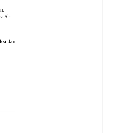
I.
a Al-
:
ksi dan