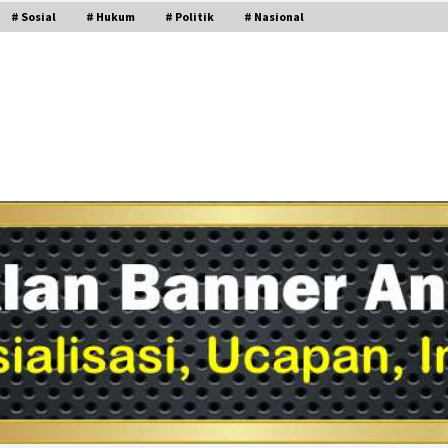
# Sosial
# Hukum
# Politik
# Nasional