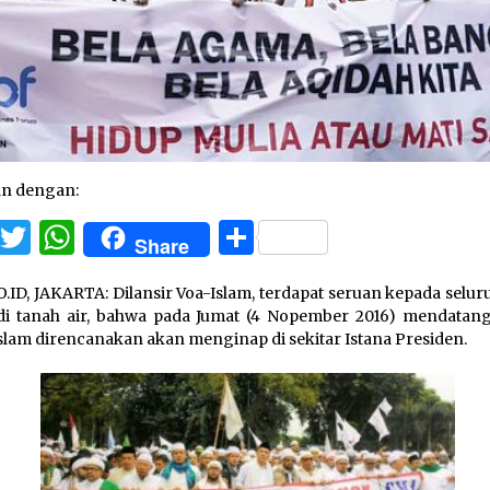
an dengan:
Facebook
Twitter
WhatsApp
Share
Share
.ID, JAKARTA: Dilansir Voa-Islam, terdapat seruan kepada selu
di tanah air, bahwa pada Jumat (4 Nopember 2016) mendatan
slam direncanakan akan menginap di sekitar Istana Presiden.