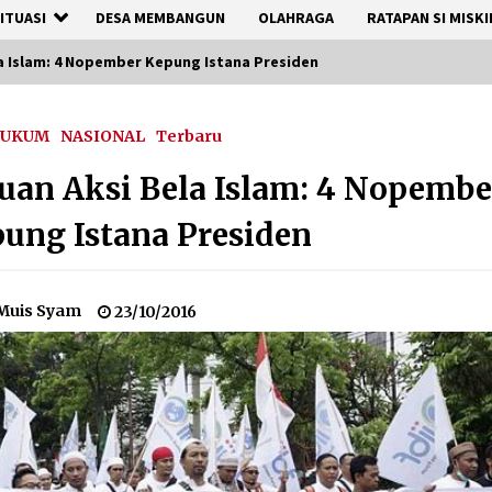
ITUASI
DESA MEMBANGUN
OLAHRAGA
RATAPAN SI MISKI
a Islam: 4 Nopember Kepung Istana Presiden
UKUM
NASIONAL
Terbaru
uan Aksi Bela Islam: 4 Nopembe
ung Istana Presiden
Muis Syam
23/10/2016