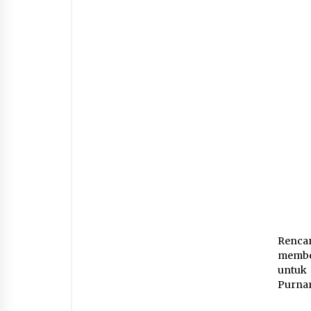
Renca
membe
untuk
Purnam