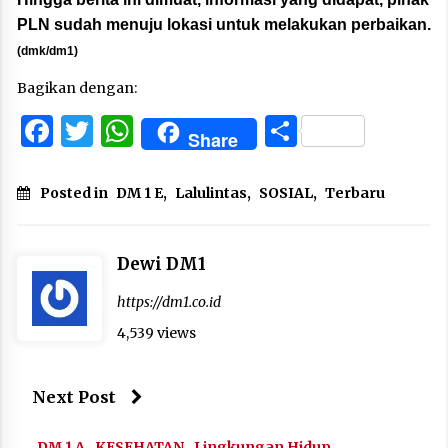
PLN sudah menuju lokasi untuk melakukan perbaikan.
(dmk/dm1)
Bagikan dengan:
Facebook
Twitter
WhatsApp
Share
Share
Posted in
DM 1 E
,
Lalulintas
,
SOSIAL
,
Terbaru
Dewi DM1
https://dm1.co.id
4,539 views
Next Post
DM 1 A
KESEHATAN
Lingkungan Hidup