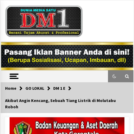
Skip
to
content
DM1
Home
GO LOKAL
DM 1 E
Akibat Angin Kencang, Sebuah Tiang Listrik di Molutabu
Roboh