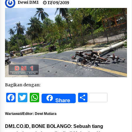
Dewi DM1
17/09/2019
Bagikan dengan:
Facebook
Twitter
WhatsApp
Share
Share
Wartawati/Editor: Dewi Mutiara
DM1.CO.ID, BONE BOLANGO:
Sebuah tiang